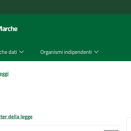
 Marche
che dati
Organismi indipendenti
leggi
Iter della legge