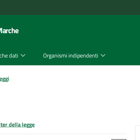
 Marche
che dati
Organismi indipendenti
leggi
Iter della legge