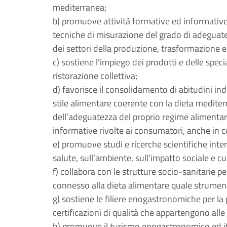
mediterranea;
b) promuove attività formative ed informative s
tecniche di misurazione del grado di adeguatez
dei settori della produzione, trasformazione 
c) sostiene l’impiego dei prodotti e delle spec
ristorazione collettiva;
d) favorisce il consolidamento di abitudini ind
stile alimentare coerente con la dieta mediterr
dell’adeguatezza del proprio regime alimentar
informative rivolte ai consumatori, anche in c
e) promuove studi e ricerche scientifiche interd
salute, sull’ambiente, sull’impatto sociale e cu
f) collabora con le strutture socio-sanitarie pe
connesso alla dieta alimentare quale strument
g) sostiene le filiere enogastronomiche per l
certificazioni di qualità che appartengono alle
h) promuove il turismo enogastronomico ed itine