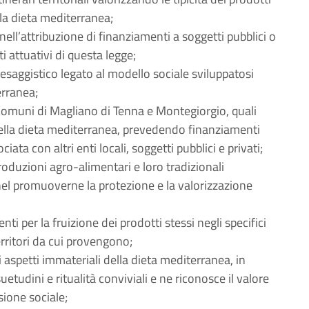
lla dieta mediterranea;
ell’attribuzione di finanziamenti a soggetti pubblici o
i attuativi di questa legge;
paesaggistico legato al modello sociale sviluppatosi
erranea;
i Comuni di Magliano di Tenna e Montegiorgio, quali
 della dieta mediterranea, prevedendo finanziamenti
iata con altri enti locali, soggetti pubblici e privati;
roduzioni agro-alimentari e loro tradizionali
nel promuoverne la protezione e la valorizzazione
enti per la fruizione dei prodotti stessi negli specifici
erritori da cui provengono;
i aspetti immateriali della dieta mediterranea, in
suetudini e ritualità conviviali e ne riconosce il valore
ione sociale;