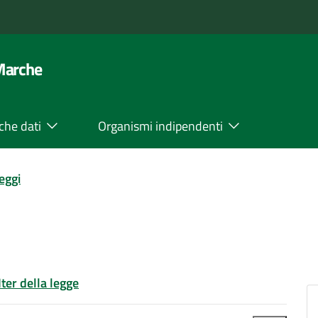
 Marche
che dati
Organismi indipendenti
leggi
Iter della legge