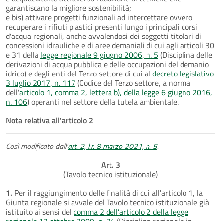
garantiscano la migliore sostenibilità;
e bis) attivare progetti funzionali ad intercettare ovvero
recuperare i rifiuti plastici presenti lungo i principali corsi
d'acqua regionali, anche avvalendosi dei soggetti titolari di
concessioni idrauliche e di aree demaniali di cui agli articoli 30
e 31 della
legge regionale 9 giugno 2006, n. 5
(Disciplina delle
derivazioni di acqua pubblica e delle occupazioni del demanio
idrico) e degli enti del Terzo settore di cui al
decreto legislativo
3 luglio 2017, n. 117
(Codice del Terzo settore, a norma
dell'
articolo 1, comma 2, lettera b), della legge 6 giugno 2016,
n. 106
) operanti nel settore della tutela ambientale.
Nota relativa all'articolo 2
Così modificato dall'
art. 2, l.r. 8 marzo 2021, n. 5
.
Art. 3
(Tavolo tecnico istituzionale)
1.
Per il raggiungimento delle finalità di cui all'articolo 1, la
Giunta regionale si avvale del Tavolo tecnico istituzionale già
istituito ai sensi del
comma 2 dell’articolo 2 della legge
regionale 12 ottobre 2009, n. 24
(Disciplina regionale in