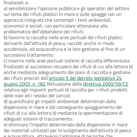
finalizzati a:
a) sensibilizzare l’opinione pubblica e gli operatori del settore
sul tema dei rifiuti plastici in mare e sulle spiagge con un
approccio integrato che contempli i temi ambientali,
economici e sociali, con particolare attenzione alla
problematica dell’abbandono dei rifiuti;
b) favorire la raccolta nelle aree portuali dei rifiuti plastici
derivanti dall'attività di pesca, raccolti anche in modo
accidentale, ed acquacoltura e la loro gestione al fine di un
successivo trattamento;
c) inserire nelle aree portuali sistemi di raccolta differenziata
finalizzati al successivo recupero dei rifiuti di cui alla lettera b)
anche mediante adeguamento dei piani di raccolta e gestione
dei rifiuti previsti dall'
articolo 5 del decreto legislativo 24
giugno 2003, n. 182
(Attuazione della
direttiva 2000/59/CE
relativa agli impianti portuali di raccolta per i rifiuti prodotti
dalle navi ed i residui del carico);
d) quantificare gli impatti ambientali determinati dalla
dispersione in mare e dal conseguente spiaggiamento dei
rifiuti di cui alla lettera b) mediante la sperimentazione di
adeguati sistemi di tracciamento;
e) eliminare l’impatto determinato dalla dispersione in mare
dei materiali utilizzati per lo svolgimento dell’attività di pesca
e acquacoltura, attraverso l’adozione di tecniche che