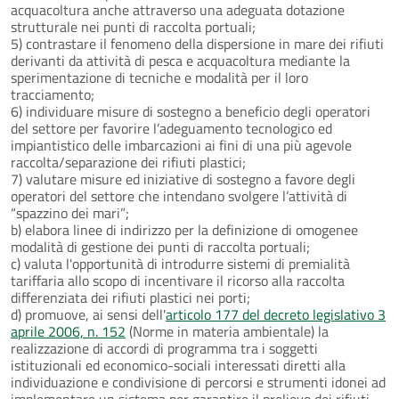
acquacoltura anche attraverso una adeguata dotazione
strutturale nei punti di raccolta portuali;
5) contrastare il fenomeno della dispersione in mare dei rifiuti
derivanti da attività di pesca e acquacoltura mediante la
sperimentazione di tecniche e modalità per il loro
tracciamento;
6) individuare misure di sostegno a beneficio degli operatori
del settore per favorire l’adeguamento tecnologico ed
impiantistico delle imbarcazioni ai fini di una più agevole
raccolta/separazione dei rifiuti plastici;
7) valutare misure ed iniziative di sostegno a favore degli
operatori del settore che intendano svolgere l’attività di
“spazzino dei mari”;
b) elabora linee di indirizzo per la definizione di omogenee
modalità di gestione dei punti di raccolta portuali;
c) valuta l'opportunità di introdurre sistemi di premialità
tariffaria allo scopo di incentivare il ricorso alla raccolta
differenziata dei rifiuti plastici nei porti;
d) promuove, ai sensi dell'
articolo 177 del decreto legislativo 3
aprile 2006, n. 152
(Norme in materia ambientale) la
realizzazione di accordi di programma tra i soggetti
istituzionali ed economico-sociali interessati diretti alla
individuazione e condivisione di percorsi e strumenti idonei ad
implementare un sistema per garantire il prelievo dei rifiuti