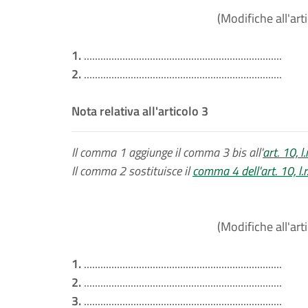
(Modifiche all'art
1.
........................................................................
2.
........................................................................
Nota relativa all'articolo 3
Il comma 1 aggiunge il comma 3 bis all'
art. 10, 
Il comma 2 sostituisce il
comma 4 dell'art. 10, l.
(Modifiche all'art
1.
........................................................................
2.
........................................................................
3.
........................................................................