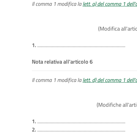
Il comma 1 modifica la
lett. a) del comma 1 dell'
(Modifica all'arti
1.
........................................................................
Nota relativa all'articolo 6
Il comma 1 modifica la
lett. d) del comma 1 dell'
(Modifiche all'art
1.
........................................................................
2.
........................................................................