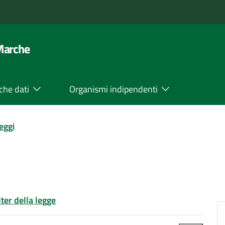
 Marche
che dati
Organismi indipendenti
leggi
Iter della legge