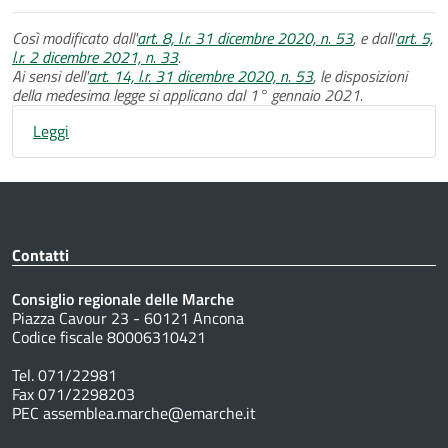
Così modificato dall'
art. 8, l.r. 31 dicembre 2020, n. 53
, e dall'
art. 5,
l.r. 2 dicembre 2021, n. 33
.
Ai sensi dell'
art. 14, l.r. 31 dicembre 2020, n. 53
, le disposizioni
della medesima legge si applicano dal 1° gennaio 2021.
Leggi
Contatti
Consiglio regionale delle Marche
Piazza Cavour 23 - 60121 Ancona
Codice fiscale 80006310421
Tel. 071/22981
Fax 071/2298203
PEC assemblea.marche@emarche.it