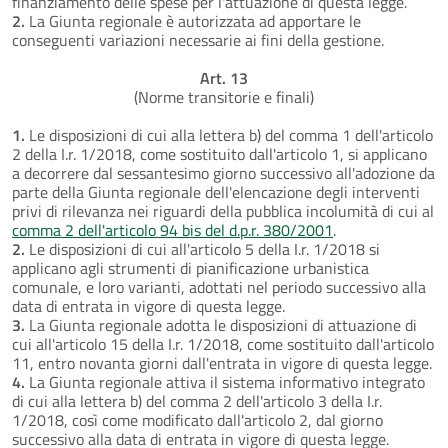
finanziamento delle spese per l'attuazione di questa legge.
2.
La Giunta regionale è autorizzata ad apportare le
conseguenti variazioni necessarie ai fini della gestione.
Art. 13
(Norme transitorie e finali)
1.
Le disposizioni di cui alla lettera b) del comma 1 dell'articolo
2 della I.r. 1/2018, come sostituito dall'articolo 1, si applicano
a decorrere dal sessantesimo giorno successivo all'adozione da
parte della Giunta regionale dell'elencazione degli interventi
privi di rilevanza nei riguardi della pubblica incolumità di cui al
comma 2 dell'articolo 94 bis del d.p.r. 380/2001
.
2.
Le disposizioni di cui all'articolo 5 della I.r. 1/2018 si
applicano agli strumenti di pianificazione urbanistica
comunale, e loro varianti, adottati nel periodo successivo alla
data di entrata in vigore di questa legge.
3.
La Giunta regionale adotta le disposizioni di attuazione di
cui all'articolo 15 della I.r. 1/2018, come sostituito dall'articolo
11, entro novanta giorni dall'entrata in vigore di questa legge.
4.
La Giunta regionale attiva il sistema informativo integrato
di cui alla lettera b) del comma 2 dell'articolo 3 della I.r.
1/2018, così come modificato dall'articolo 2, dal giorno
successivo alla data di entrata in vigore di questa legge.