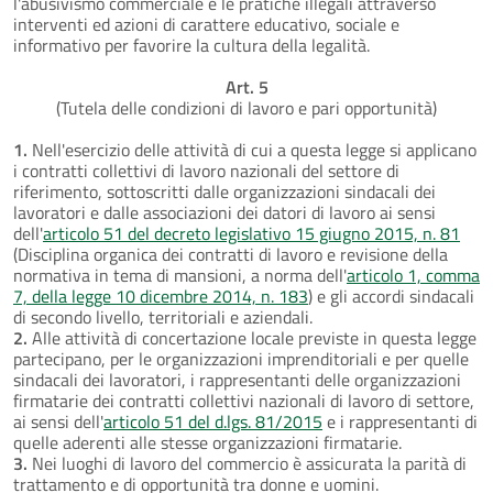
l'abusivismo commerciale e le pratiche illegali attraverso
interventi ed azioni di carattere educativo, sociale e
informativo per favorire la cultura della legalità.
Art. 5
(Tutela delle condizioni di lavoro e pari opportunità)
1.
Nell'esercizio delle attività di cui a questa legge si applicano
i contratti collettivi di lavoro nazionali del settore di
riferimento, sottoscritti dalle organizzazioni sindacali dei
lavoratori e dalle associazioni dei datori di lavoro ai sensi
dell'
articolo 51 del decreto legislativo 15 giugno 2015, n. 81
(Disciplina organica dei contratti di lavoro e revisione della
normativa in tema di mansioni, a norma dell'
articolo 1, comma
7, della legge 10 dicembre 2014, n. 183
) e gli accordi sindacali
di secondo livello, territoriali e aziendali.
2.
Alle attività di concertazione locale previste in questa legge
partecipano, per le organizzazioni imprenditoriali e per quelle
sindacali dei lavoratori, i rappresentanti delle organizzazioni
firmatarie dei contratti collettivi nazionali di lavoro di settore,
ai sensi dell'
articolo 51 del d.lgs. 81/2015
e i rappresentanti di
quelle aderenti alle stesse organizzazioni firmatarie.
3.
Nei luoghi di lavoro del commercio è assicurata la parità di
trattamento e di opportunità tra donne e uomini.