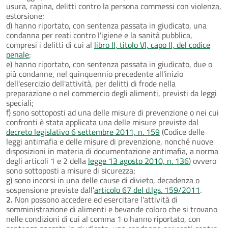
usura, rapina, delitti contro la persona commessi con violenza,
estorsione;
d) hanno riportato, con sentenza passata in giudicato, una
condanna per reati contro l'igiene e la sanità pubblica,
compresi i delitti di cui al
libro II, titolo VI, capo II, del codice
penale
;
e) hanno riportato, con sentenza passata in giudicato, due o
più condanne, nel quinquennio precedente all'inizio
dell'esercizio dell'attività, per delitti di frode nella
preparazione o nel commercio degli alimenti, previsti da leggi
speciali;
f) sono sottoposti ad una delle misure di prevenzione o nei cui
confronti è stata applicata una delle misure previste dal
decreto legislativo 6 settembre 2011, n. 159
(Codice delle
leggi antimafia e delle misure di prevenzione, nonché nuove
disposizioni in materia di documentazione antimafia, a norma
degli articoli 1 e 2 della
legge 13 agosto 2010, n. 136
) ovvero
sono sottoposti a misure di sicurezza;
g) sono incorsi in una delle cause di divieto, decadenza o
sospensione previste dall'
articolo 67 del d.lgs. 159/2011
.
2.
Non possono accedere ed esercitare l'attività di
somministrazione di alimenti e bevande coloro che si trovano
nelle condizioni di cui al comma 1 o hanno riportato, con