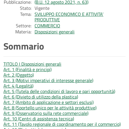
Pubblicazione:
(B.U. 12 agosto 2021, n. 63)
Stato:
Vigente
Tema:
SVILUPPO ECONOMICO E ATTIVITA’
PRODUTTIVE
Settore:
COMMERCIO
Materia:
Disposizioni generali
Sommario
TITOLO I Disposizioni generali
Art. 1 (Finalità e principi)
Art. 2 (Oggetto)
Art. 3 (Motivi imperativi di interesse generale)
Art. 4 (Legalità)
Art. 5 (Tutela delle condizioni di lavoro e pari opportunità)
Art. 6 (Divieto di utilizzo della plastica)
Art. 7 (Ambito di applicazione e settori esclusi)
Art. 8 (Sportello unico per le attività produttive)
Art. 9 (Osservatorio sulla rete commerciale)
Art. 10 (Centri di assistenza tecnica)
Art. 11 (Tavolo regionale di coordinamento per il commercio)