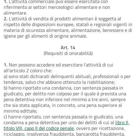
1.
L'attività commerciale può essere esercitata con
riferimento ai settori merceologici alimentare e non
alimentare.
2.
L'attività di vendita di prodotti alimentari è soggetta al
rispetto delle disposizioni europee, statali e regionali vigenti in
materia di sicurezza alimentare, alimentazione, benessere e di
igiene per gli alimenti di origine animale.
Art. 14
(Requisiti di onorabilità)
1.
Non possono accedere ed esercitare l'attività di cui
all'articolo 2 coloro che:
a) sono stati dichiarati delinquenti abituali, professionali o per
tendenza, salvo che abbiano ottenuto la riabilitazione;
b) hanno riportato una condanna, con sentenza passata in
giudicato, per delitto non colposo per il quale è prevista una
pena detentiva non inferiore nel minimo a tre anni, sempre
che sia stata applicata, in concreto, una pena superiore al
minimo edittale;
c) hanno riportato, con sentenza passata in giudicato, una
condanna a pena detentiva per uno dei delitti di cui al
libro II,
titolo VIII, capo II del codice penale
, ovvero per ricettazione,
riciclaggio, insolvenza fraudolenta, bancarotta fraudolenta,