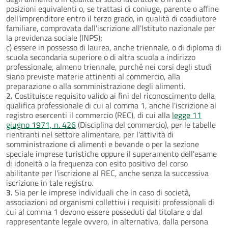
posizioni equivalenti o, se trattasi di coniuge, parente o affine
dell'imprenditore entro il terzo grado, in qualità di coadiutore
familiare, comprovata dall'iscrizione all'Istituto nazionale per
la previdenza sociale (INPS);
c) essere in possesso di laurea, anche triennale, o di diploma di
scuola secondaria superiore o di altra scuola a indirizzo
professionale, almeno triennale, purché nei corsi degli studi
siano previste materie attinenti al commercio, alla
preparazione o alla somministrazione degli alimenti.
2.
Costituisce requisito valido ai fini del riconoscimento della
qualifica professionale di cui al comma 1, anche l'iscrizione al
registro esercenti il commercio (REC), di cui alla
legge 11
giugno 1971, n. 426
(Disciplina del commercio), per le tabelle
rientranti nel settore alimentare, per l'attività di
somministrazione di alimenti e bevande o per la sezione
speciale imprese turistiche oppure il superamento dell'esame
di idoneità o la frequenza con esito positivo del corso
abilitante per l'iscrizione al REC, anche senza la successiva
iscrizione in tale registro.
3.
Sia per le imprese individuali che in caso di società,
associazioni od organismi collettivi i requisiti professionali di
cui al comma 1 devono essere posseduti dal titolare o dal
rappresentante legale ovvero, in alternativa, dalla persona