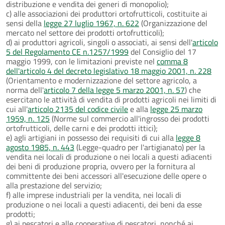
distribuzione e vendita dei generi di monopolio);
c) alle associazioni dei produttori ortofrutticoli, costituite ai
sensi della
legge 27 luglio 1967, n. 622
(Organizzazione del
mercato nel settore dei prodotti ortofrutticoli);
d) ai produttori agricoli, singoli o associati, ai sensi dell'
articolo
5 del Regolamento CE n.1257/1999
del Consiglio del 17
maggio 1999, con le limitazioni previste nel
comma 8
dell'articolo 4 del decreto legislativo 18 maggio 2001, n. 228
(Orientamento e modernizzazione del settore agricolo, a
norma dell'
articolo 7 della legge 5 marzo 2001, n. 57
) che
esercitano le attività di vendita di prodotti agricoli nei limiti di
cui all'
articolo 2135 del codice civile
e alla
legge 25 marzo
1959, n. 125
(Norme sul commercio all'ingrosso dei prodotti
ortofrutticoli, delle carni e dei prodotti ittici);
e) agli artigiani in possesso dei requisiti di cui alla
legge 8
agosto 1985, n. 443
(Legge-quadro per l'artigianato) per la
vendita nei locali di produzione o nei locali a questi adiacenti
dei beni di produzione propria, ovvero per la fornitura al
committente dei beni accessori all'esecuzione delle opere o
alla prestazione del servizio;
f) alle imprese industriali per la vendita, nei locali di
produzione o nei locali a questi adiacenti, dei beni da esse
prodotti;
g) ai pescatori e alle cooperative di pescatori, nonché ai