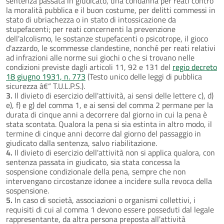
sentenza passata in giudicato, una condanna per reati contro
la moralità pubblica e il buon costume, per delitti commessi in
stato di ubriachezza o in stato di intossicazione da
stupefacenti; per reati concernenti la prevenzione
dell'alcolismo, le sostanze stupefacenti o psicotrope, il gioco
d'azzardo, le scommesse clandestine, nonché per reati relativi
ad infrazioni alle norme sui giochi o che si trovano nelle
condizioni previste dagli articoli 11, 92 e 131 del
regio decreto
18 giugno 1931, n. 773
(Testo unico delle leggi di pubblica
sicurezza â€“ T.U.L.P.S.).
3.
Il divieto di esercizio dell'attività, ai sensi delle lettere c), d)
e), f) e g) del comma 1, e ai sensi del comma 2 permane per la
durata di cinque anni a decorrere dal giorno in cui la pena è
stata scontata. Qualora la pena si sia estinta in altro modo, il
termine di cinque anni decorre dal giorno del passaggio in
giudicato dalla sentenza, salvo riabilitazione.
4.
Il divieto di esercizio dell'attività non si applica qualora, con
sentenza passata in giudicato, sia stata concessa la
sospensione condizionale della pena, sempre che non
intervengano circostanze idonee a incidere sulla revoca della
sospensione.
5.
In caso di società, associazioni o organismi collettivi, i
requisiti di cui al comma 1 devono essere posseduti dal legale
rappresentante, da altra persona preposta all'attività