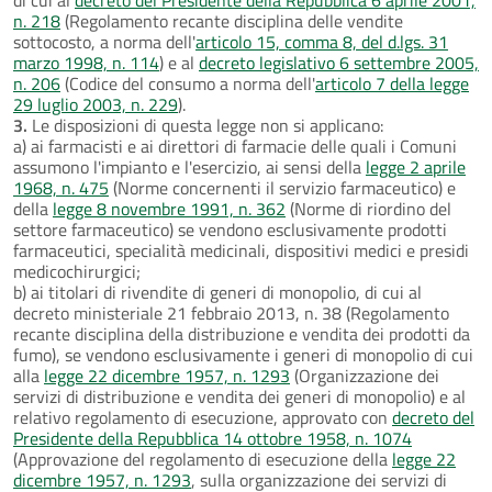
n. 218
(Regolamento recante disciplina delle vendite
sottocosto, a norma dell'
articolo 15, comma 8, del d.lgs. 31
marzo 1998, n. 114
) e al
decreto legislativo 6 settembre 2005,
n. 206
(Codice del consumo a norma dell'
articolo 7 della legge
29 luglio 2003, n. 229
).
3.
Le disposizioni di questa legge non si applicano:
a) ai farmacisti e ai direttori di farmacie delle quali i Comuni
assumono l'impianto e l'esercizio, ai sensi della
legge 2 aprile
1968, n. 475
(Norme concernenti il servizio farmaceutico) e
della
legge 8 novembre 1991, n. 362
(Norme di riordino del
settore farmaceutico) se vendono esclusivamente prodotti
farmaceutici, specialità medicinali, dispositivi medici e presidi
medicochirurgici;
b) ai titolari di rivendite di generi di monopolio, di cui al
decreto ministeriale 21 febbraio 2013, n. 38 (Regolamento
recante disciplina della distribuzione e vendita dei prodotti da
fumo), se vendono esclusivamente i generi di monopolio di cui
alla
legge 22 dicembre 1957, n. 1293
(Organizzazione dei
servizi di distribuzione e vendita dei generi di monopolio) e al
relativo regolamento di esecuzione, approvato con
decreto del
Presidente della Repubblica 14 ottobre 1958, n. 1074
(Approvazione del regolamento di esecuzione della
legge 22
dicembre 1957, n. 1293
, sulla organizzazione dei servizi di