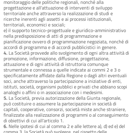
monitoraggio delle politiche regionali, nonché alla
progettazione e all'attuazione di interventi di sviluppo
territoriale anche attraverso la realizzazione di studi e
ricerche inerenti agli assetti e ai processi istituzionali,
territoriali, economici e sociali;
e) il supporto tecnico-progettuale e giuridico-amministrativo
nella predisposizione di atti di programmazione e
pianificazione ovvero di programmazione negoziata, nonché di
accordi di programma e di accordi pubblicistici in genere.
4.
La Società provvede allo svolgimento di ogni altra attività di
promozione, informazione, diffusione, progettazione,
attuazione e di ogni attività di istruttoria comunque
strumentale e connessa a quelle indicate ai commi 2 e 3 o
specificatamente affidate dalla Regione o dagli altri eventuali
soci, anche attraverso la partecipazione a iniziative di enti,
istituti, società, organismi pubblici e privati che abbiano scopi
analoghi o affini o in associazione con i medesimi.
5.
La Società, previa autorizzazione della Giunta regionale,
può costituire o assumere la partecipazione in società di
capitali, cooperative, consorzi, società miste anche straniere,
finalizzate alla realizzazione di programmi o al conseguimento
di obiettivi di cui all'articolo 1.
6.
Nelle ipotesi di cui al comma 2 e alle lettere a), d) ed e) del
comma 3, la Società può svolgere, nel rispetto delle