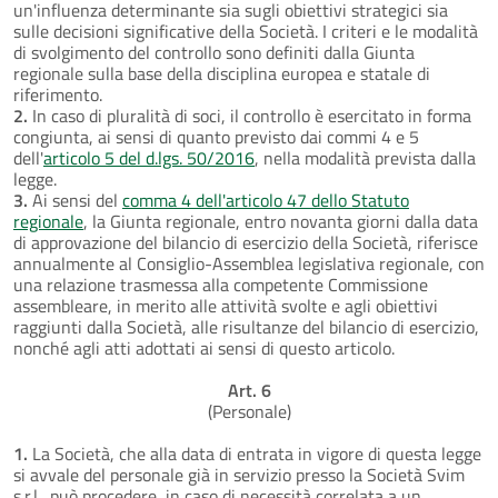
un'influenza determinante sia sugli obiettivi strategici sia
sulle decisioni significative della Società. I criteri e le modalità
di svolgimento del controllo sono definiti dalla Giunta
regionale sulla base della disciplina europea e statale di
riferimento.
2.
In caso di pluralità di soci, il controllo è esercitato in forma
congiunta, ai sensi di quanto previsto dai commi 4 e 5
dell'
articolo 5 del d.lgs. 50/2016
, nella modalità prevista dalla
legge.
3.
Ai sensi del
comma 4 dell'articolo 47 dello Statuto
regionale
, la Giunta regionale, entro novanta giorni dalla data
di approvazione del bilancio di esercizio della Società, riferisce
annualmente al Consiglio-Assemblea legislativa regionale, con
una relazione trasmessa alla competente Commissione
assembleare, in merito alle attività svolte e agli obiettivi
raggiunti dalla Società, alle risultanze del bilancio di esercizio,
nonché agli atti adottati ai sensi di questo articolo.
Art. 6
(Personale)
1.
La Società, che alla data di entrata in vigore di questa legge
si avvale del personale già in servizio presso la Società Svim
s.r.l., può procedere, in caso di necessità correlata a un