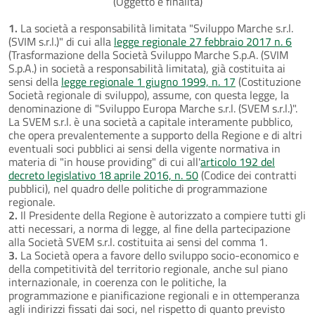
(Oggetto e finalità)
1.
La società a responsabilità limitata "Sviluppo Marche s.r.l.
(SVIM s.r.l.)" di cui alla
legge regionale 27 febbraio 2017 n. 6
(Trasformazione della Società Sviluppo Marche S.p.A. (SVIM
S.p.A.) in società a responsabilità limitata), già costituita ai
sensi della
legge regionale 1 giugno 1999, n. 17
(Costituzione
Società regionale di sviluppo), assume, con questa legge, la
denominazione di "Sviluppo Europa Marche s.r.l. (SVEM s.r.l.)".
La SVEM s.r.l. è una società a capitale interamente pubblico,
che opera prevalentemente a supporto della Regione e di altri
eventuali soci pubblici ai sensi della vigente normativa in
materia di "in house providing" di cui all'
articolo 192 del
decreto legislativo 18 aprile 2016, n. 50
(Codice dei contratti
pubblici), nel quadro delle politiche di programmazione
regionale.
2.
Il Presidente della Regione è autorizzato a compiere tutti gli
atti necessari, a norma di legge, al fine della partecipazione
alla Società SVEM s.r.l. costituita ai sensi del comma 1.
3.
La Società opera a favore dello sviluppo socio-economico e
della competitività del territorio regionale, anche sul piano
internazionale, in coerenza con le politiche, la
programmazione e pianificazione regionali e in ottemperanza
agli indirizzi fissati dai soci, nel rispetto di quanto previsto