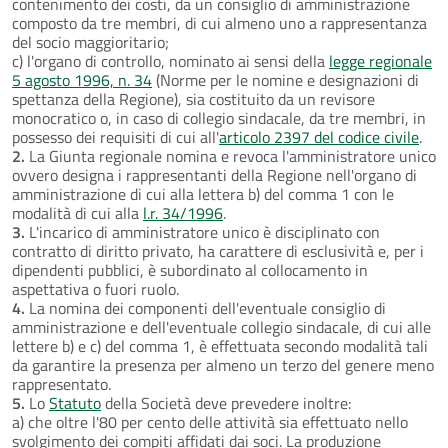
contenimento dei costi, da un consiglio di amministrazione
composto da tre membri, di cui almeno uno a rappresentanza
del socio maggioritario;
c) l'organo di controllo, nominato ai sensi della
legge regionale
5 agosto 1996, n. 34
(Norme per le nomine e designazioni di
spettanza della Regione), sia costituito da un revisore
monocratico o, in caso di collegio sindacale, da tre membri, in
possesso dei requisiti di cui all'
articolo 2397 del codice civile
.
2.
La Giunta regionale nomina e revoca l'amministratore unico
ovvero designa i rappresentanti della Regione nell'organo di
amministrazione di cui alla lettera b) del comma 1 con le
modalità di cui alla
l.r. 34/1996
.
3.
L'incarico di amministratore unico è disciplinato con
contratto di diritto privato, ha carattere di esclusività e, per i
dipendenti pubblici, è subordinato al collocamento in
aspettativa o fuori ruolo.
4.
La nomina dei componenti dell'eventuale consiglio di
amministrazione e dell'eventuale collegio sindacale, di cui alle
lettere b) e c) del comma 1, è effettuata secondo modalità tali
da garantire la presenza per almeno un terzo del genere meno
rappresentato.
5.
Lo
Statuto
della Società deve prevedere inoltre:
a) che oltre l'80 per cento delle attività sia effettuato nello
svolgimento dei compiti affidati dai soci. La produzione