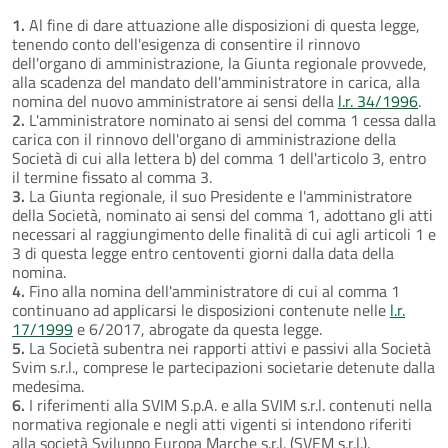
1.
Al fine di dare attuazione alle disposizioni di questa legge,
tenendo conto dell'esigenza di consentire il rinnovo
dell'organo di amministrazione, la Giunta regionale provvede,
alla scadenza del mandato dell'amministratore in carica, alla
nomina del nuovo amministratore ai sensi della
l.r. 34/1996
.
2.
L'amministratore nominato ai sensi del comma 1 cessa dalla
carica con il rinnovo dell'organo di amministrazione della
Società di cui alla lettera b) del comma 1 dell'articolo 3, entro
il termine fissato al comma 3.
3.
La Giunta regionale, il suo Presidente e l'amministratore
della Società, nominato ai sensi del comma 1, adottano gli atti
necessari al raggiungimento delle finalità di cui agli articoli 1 e
3 di questa legge entro centoventi giorni dalla data della
nomina.
4.
Fino alla nomina dell'amministratore di cui al comma 1
continuano ad applicarsi le disposizioni contenute nelle
l.r.
17/1999
e 6/2017, abrogate da questa legge.
5.
La Società subentra nei rapporti attivi e passivi alla Società
Svim s.r.l., comprese le partecipazioni societarie detenute dalla
medesima.
6.
I riferimenti alla SVIM S.p.A. e alla SVIM s.r.l. contenuti nella
normativa regionale e negli atti vigenti si intendono riferiti
alla società Sviluppo Europa Marche s.r.l. (SVEM s.r.l.).