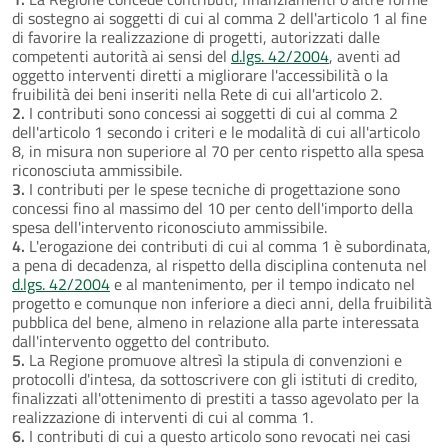
di sostegno ai soggetti di cui al comma 2 dell'articolo 1 al fine
di favorire la realizzazione di progetti, autorizzati dalle
competenti autorità ai sensi del
d.lgs. 42/2004
, aventi ad
oggetto interventi diretti a migliorare l'accessibilità o la
fruibilità dei beni inseriti nella Rete di cui all'articolo 2.
2.
I contributi sono concessi ai soggetti di cui al comma 2
dell'articolo 1 secondo i criteri e le modalità di cui all'articolo
8, in misura non superiore al 70 per cento rispetto alla spesa
riconosciuta ammissibile.
3.
I contributi per le spese tecniche di progettazione sono
concessi fino al massimo del 10 per cento dell'importo della
spesa dell'intervento riconosciuto ammissibile.
4.
L'erogazione dei contributi di cui al comma 1 è subordinata,
a pena di decadenza, al rispetto della disciplina contenuta nel
d.lgs. 42/2004
e al mantenimento, per il tempo indicato nel
progetto e comunque non inferiore a dieci anni, della fruibilità
pubblica del bene, almeno in relazione alla parte interessata
dall'intervento oggetto del contributo.
5.
La Regione promuove altresì la stipula di convenzioni e
protocolli d'intesa, da sottoscrivere con gli istituti di credito,
finalizzati all'ottenimento di prestiti a tasso agevolato per la
realizzazione di interventi di cui al comma 1.
6.
I contributi di cui a questo articolo sono revocati nei casi