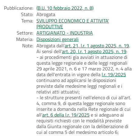
Pubblicazione:
(B.U. 10 febbraio 2022, n. 8)
Stato:
Abrogata
Tema:
SVILUPPO ECONOMICO E ATTIVITA’
PRODUTTIVE
Settore:
ARTIGIANATO - INDUSTRIA
Materia:
Disposizioni generali
Note:
Abrogata dall'
art. 21, l.r. 1 agosto 2025, n. 19
.
Ai sensi dell'
art. 20, l.r. 1 agosto 2025, n. 19
:
- ai procedimenti gia avviati in attuazione di
questa legge regionale e delle leggi regionali
29 aprile 2021, n. 6 e 17 marzo 2022, n. 4 alla
data dell'entrata in vigore della
l.r. 19/2025
continuano ad applicarsi le disposizioni
previste dalle medesime leggi regionali e i
relativi atti attuativi;
- le strutture presenti nell'elenco di cui all'art.
4, comma 9, di questa legge regionale sono
inserite a domanda nella Rete regionale di cui
all'
art. 6 della l.r. 19/2025
e si adeguano ai
requisiti richiesti con le modalità previste
dalla Giunta regionale con la deliberazione di
cui al comma 5 del medesimo articolo 6;