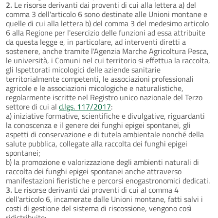
2.
Le risorse derivanti dai proventi di cui alla lettera a) del
comma 3 dell'articolo 6 sono destinate alle Unioni montane e
quelle di cui alla lettera b) del comma 3 del medesimo articolo
6 alla Regione per l'esercizio delle funzioni ad essa attribuite
da questa legge e, in particolare, ad interventi diretti a
sostenere, anche tramite l'Agenzia Marche Agricoltura Pesca,
le università, i Comuni nel cui territorio si effettua la raccolta,
gli Ispettorati micologici delle aziende sanitarie
territorialmente competenti, le associazioni professionali
agricole e le associazioni micologiche e naturalistiche,
regolarmente iscritte nel Registro unico nazionale del Terzo
settore di cui al
d.lgs. 117/2017
:
a) iniziative formative, scientifiche e divulgative, riguardanti
la conoscenza e il genere dei funghi epigei spontanei, gli
aspetti di conservazione e di tutela ambientale nonché della
salute pubblica, collegate alla raccolta dei funghi epigei
spontanei;
b) la promozione e valorizzazione degli ambienti naturali di
raccolta dei funghi epigei spontanei anche attraverso
manifestazioni fieristiche e percorsi enogastronomici dedicati.
3.
Le risorse derivanti dai proventi di cui al comma 4
dell'articolo 6, incamerate dalle Unioni montane, fatti salvi i
costi di gestione del sistema di riscossione, vengono così
ridistribuite: