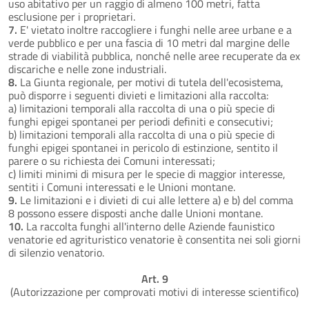
uso abitativo per un raggio di almeno 100 metri, fatta
esclusione per i proprietari.
7.
E' vietato inoltre raccogliere i funghi nelle aree urbane e a
verde pubblico e per una fascia di 10 metri dal margine delle
strade di viabilità pubblica, nonché nelle aree recuperate da ex
discariche e nelle zone industriali.
8.
La Giunta regionale, per motivi di tutela dell'ecosistema,
può disporre i seguenti divieti e limitazioni alla raccolta:
a) limitazioni temporali alla raccolta di una o più specie di
funghi epigei spontanei per periodi definiti e consecutivi;
b) limitazioni temporali alla raccolta di una o più specie di
funghi epigei spontanei in pericolo di estinzione, sentito il
parere o su richiesta dei Comuni interessati;
c) limiti minimi di misura per le specie di maggior interesse,
sentiti i Comuni interessati e le Unioni montane.
9.
Le limitazioni e i divieti di cui alle lettere a) e b) del comma
8 possono essere disposti anche dalle Unioni montane.
10.
La raccolta funghi all'interno delle Aziende faunistico
venatorie ed agrituristico venatorie è consentita nei soli giorni
di silenzio venatorio.
Art. 9
(Autorizzazione per comprovati motivi di interesse scientifico)