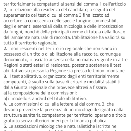
territorialmente competenti ai sensi del comma 1 dell'articolo
2, in relazione alla residenza del candidato, a seguito del
superamento del test di cui al comma 3 finalizzato ad
accertare la conoscenza delle specie fungine commestibili,
degli elementi essenziali della micologia e delle intossicazioni
da funghi, nonché delle principali norme di tutela della flora e
dell'ambiente naturale di raccolta. L'abilitazione ha validità su
tutto il territorio regionale.
2.
I non residenti nel territorio regionale che non siano in
possesso di un titolo di abilitazione alla raccolta, comunque
denominato, rilasciato ai sensi della normativa vigente in altre
Regioni o stati esteri di residenza, possono sostenere il test
abilitativo sia presso la Regione sia presso le Unioni montane.
3.
Il test abilitativo, organizzato dagli enti territorialmente
competenti, è svolto sulla base di criteri e modalità stabiliti
dalla Giunta regionale che provvede altresì a fissare:
a) la composizione delle commissioni;
b) il modello standard del titolo abilitativo.
4.
Le commissioni di cui alla lettera a) del comma 3, che
devono prevedere la presenza di un micologo designato dalla
struttura sanitaria competente per territorio, operano a titolo
gratuito senza ulteriori oneri per la finanza pubblica.
5.
Le associazioni micologiche e naturalistiche iscritte nel