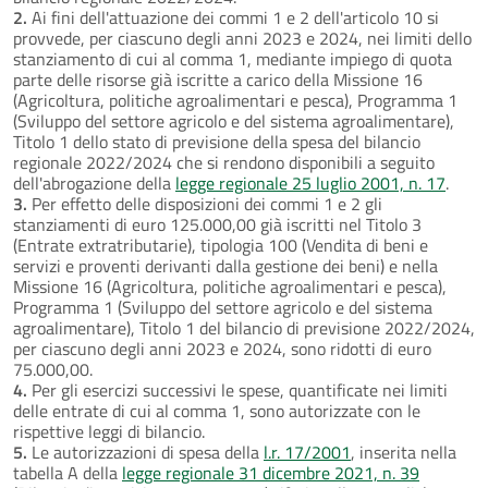
2.
Ai fini dell'attuazione dei commi 1 e 2 dell'articolo 10 si
provvede, per ciascuno degli anni 2023 e 2024, nei limiti dello
stanziamento di cui al comma 1, mediante impiego di quota
parte delle risorse già iscritte a carico della Missione 16
(Agricoltura, politiche agroalimentari e pesca), Programma 1
(Sviluppo del settore agricolo e del sistema agroalimentare),
Titolo 1 dello stato di previsione della spesa del bilancio
regionale 2022/2024 che si rendono disponibili a seguito
dell'abrogazione della
legge regionale 25 luglio 2001, n. 17
.
3.
Per effetto delle disposizioni dei commi 1 e 2 gli
stanziamenti di euro 125.000,00 già iscritti nel Titolo 3
(Entrate extratributarie), tipologia 100 (Vendita di beni e
servizi e proventi derivanti dalla gestione dei beni) e nella
Missione 16 (Agricoltura, politiche agroalimentari e pesca),
Programma 1 (Sviluppo del settore agricolo e del sistema
agroalimentare), Titolo 1 del bilancio di previsione 2022/2024,
per ciascuno degli anni 2023 e 2024, sono ridotti di euro
75.000,00.
4.
Per gli esercizi successivi le spese, quantificate nei limiti
delle entrate di cui al comma 1, sono autorizzate con le
rispettive leggi di bilancio.
5.
Le autorizzazioni di spesa della
l.r. 17/2001
, inserita nella
tabella A della
legge regionale 31 dicembre 2021, n. 39