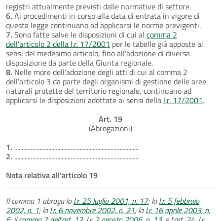
registri attualmente previsti dalle normative di settore.
6.
Ai procedimenti in corso alla data di entrata in vigore di
questa legge continuano ad applicarsi le norme previgenti.
7.
Sono fatte salve le disposizioni di cui al
comma 2
dell'articolo 2 della l.r. 17/2001
per le tabelle già apposte ai
sensi del medesimo articolo, fino all'adozione di diversa
disposizione da parte della Giunta regionale.
8.
Nelle more dell'adozione degli atti di cui al comma 2
dell'articolo 3 da parte degli organismi di gestione delle aree
naturali protette del territorio regionale, continuano ad
applicarsi le disposizioni adottate ai sensi della
l.r. 17/2001
.
Art. 19
(Abrogazioni)
1.
....................................................................................
2.
....................................................................................
Nota relativa all'articolo 19
Il comma 1 abroga la
l.r. 25 luglio 2001, n. 17
; la
l.r. 5 febbraio
2002, n. 1
; la
l.r. 6 novembre 2002, n. 21
; la
l.r. 16 aprile 2003, n.
6
; il
comma 7 dell'art. 12, l.r. 2 agosto 2006, n. 13
, e l'
art. 24, l.r.