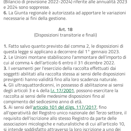
(Bilancio di previsione 2022-2024) riferite alle annualità 2023
e 2024 sono soppresse.
6.
La Giunta regionale è autorizzata ad apportare le variazioni
necessarie ai fini della gestione.
Art. 18
(Disposizioni transitorie e finali)
1.
Fatto salvo quanto previsto dal comma 2, le disposizioni di
questa legge si applicano a decorrere dal 1° gennaio 2023.
2.
Le Unioni montane stabiliscono l'ammontare dell'importo di
cui al comma 4 dell'articolo 6 entro il 31 dicembre 2022.
3.
I versamenti per l'esercizio della raccolta effettuati dai
soggetti abilitati alla raccolta stessa ai sensi delle disposizioni
previgenti hanno validità fino alla loro scadenza naturale.
4.
Gli ultraquattordicenni, in possesso di abilitazione ai sensi
degli articoli 3 e 4 della
l.r. 17/2001
, possono esercitare la
raccolta ai sensi delle medesime disposizioni fino al
compimento del sedicesimo anno di età.
5.
Ai sensi dell'
articolo 101 del d.lgs. 117/2017
, fino
all'operatività del Registro unico nazionale del Terzo settore, il
requisito dell'iscrizione allo stesso Registro da parte delle
associazioni micologiche e naturalistiche di cui all'articolo 10,
si intende soddisfatto attraverso la loro iscrizione a uno dei