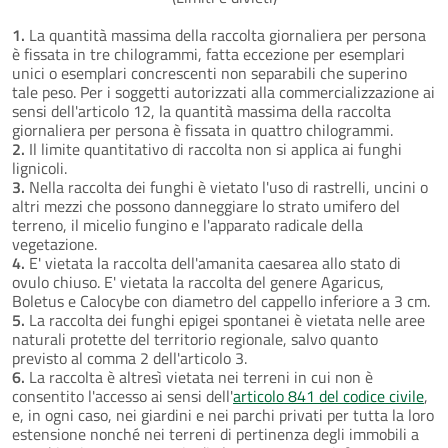
1.
La quantità massima della raccolta giornaliera per persona
è fissata in tre chilogrammi, fatta eccezione per esemplari
unici o esemplari concrescenti non separabili che superino
tale peso. Per i soggetti autorizzati alla commercializzazione ai
sensi dell'articolo 12, la quantità massima della raccolta
giornaliera per persona è fissata in quattro chilogrammi.
2.
Il limite quantitativo di raccolta non si applica ai funghi
lignicoli.
3.
Nella raccolta dei funghi è vietato l'uso di rastrelli, uncini o
altri mezzi che possono danneggiare lo strato umifero del
terreno, il micelio fungino e l'apparato radicale della
vegetazione.
4.
E' vietata la raccolta dell'amanita caesarea allo stato di
ovulo chiuso. E' vietata la raccolta del genere Agaricus,
Boletus e Calocybe con diametro del cappello inferiore a 3 cm.
5.
La raccolta dei funghi epigei spontanei è vietata nelle aree
naturali protette del territorio regionale, salvo quanto
previsto al comma 2 dell'articolo 3.
6.
La raccolta è altresì vietata nei terreni in cui non è
consentito l'accesso ai sensi dell'
articolo 841 del codice civile
,
e, in ogni caso, nei giardini e nei parchi privati per tutta la loro
estensione nonché nei terreni di pertinenza degli immobili a