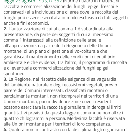
legge 23 agosto 1993, n. 352
(Norme quadro in materia di
raccolta e commercializzazione dei funghi epigei freschi e
conservati) alla individuazione di aree dove la raccolta dei
funghi può essere esercitata in modo esclusivo da tali soggetti
anche a fini economici.
2.
L'autorizzazione di cui al comma 1 è subordinata alla
presentazione, da parte dei soggetti di cui al medesimo
comma 1 interessati alla definizione delle aree, e
all'approvazione, da parte della Regione o delle Unioni
montane, di un piano di gestione silvo-colturale che
garantisca il mantenimento delle condizioni di equilibrio
ambientale e che evidenzi, tra l'altro, il programma di raccolta
e di eventuale commercializzazione dei funghi epigei
spontanei.
3.
La Regione, nel rispetto delle esigenze di salvaguardia
dell'ambiente naturale e degli ecosistemi vegetali, previo
parere dei Comuni interessati, classificati montani o
parzialmente montani, non ricompresi nei territori di una
Unione montana, può individuare zone dove i residenti
possono esercitare la raccolta giornaliera in deroga ai limiti
quantitativi previsti da questa legge e comunque non oltre i
quattro chilogrammi a persona. Medesima facoltà è riservata
alle Unioni montane per i territori di loro competenza.
4.
Qualora non in contrasto con la disciplina degli organismi di