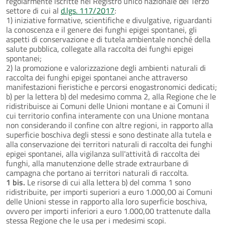
regolarmente iscritte nel Registro unico nazionale del Terzo
settore di cui al
d.lgs. 117/2017
:
1) iniziative formative, scientifiche e divulgative, riguardanti
la conoscenza e il genere dei funghi epigei spontanei, gli
aspetti di conservazione e di tutela ambientale nonché della
salute pubblica, collegate alla raccolta dei funghi epigei
spontanei;
2) la promozione e valorizzazione degli ambienti naturali di
raccolta dei funghi epigei spontanei anche attraverso
manifestazioni fieristiche e percorsi enogastronomici dedicati;
b) per la lettera b) del medesimo comma 2, alla Regione che le
ridistribuisce ai Comuni delle Unioni montane e ai Comuni il
cui territorio confina interamente con una Unione montana
non considerando il confine con altre regioni, in rapporto alla
superficie boschiva degli stessi e sono destinate alla tutela e
alla conservazione dei territori naturali di raccolta dei funghi
epigei spontanei, alla vigilanza sull'attività di raccolta dei
funghi, alla manutenzione delle strade extraurbane di
campagna che portano ai territori naturali di raccolta.
1 bis.
Le risorse di cui alla lettera b) del comma 1 sono
ridistribuite, per importi superiori a euro 1.000,00 ai Comuni
delle Unioni stesse in rapporto alla loro superficie boschiva,
ovvero per importi inferiori a euro 1.000,00 trattenute dalla
stessa Regione che le usa per i medesimi scopi.