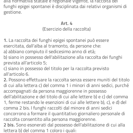
alla normativa statale e regionale vigente, la raccolta dei
funghi epigei spontanei è disciplinata dai relativi organismi di
gestione.
Art. 4
(Esercizio della raccolta)
1.
La raccolta dei funghi epigei spontanei può essere
esercitata, dall'alba al tramonto, da persone che:
a) abbiano compiuto il sedicesimo anno di età;
b) siano in possesso dell'abilitazione alla raccolta dei funghi
prevista all'articolo 5;
c) siano in possesso del titolo per la raccolta previsto
all'articolo 6.
2.
Possono effettuare la raccolta senza essere muniti del titolo
di cui alla lettera c) del comma 1 i minori di anni sedici, purché
accompagnati da persona maggiorenne in possesso
dell'abilitazione e del titolo di cui alle lettere b) e c) del comma
1, ferme restando le esenzioni di cui alle lettere b), c), e d) del
comma 2 bis. I funghi raccolti dal minore di anni sedici
concorrono a formare il quantitativo giornaliero personale di
raccolta consentito alla persona maggiorenne.
2 bis.
Sono esonerati dal possesso dell'abilitazione di cui alla
lettera b) del comma 1 coloro i quali: