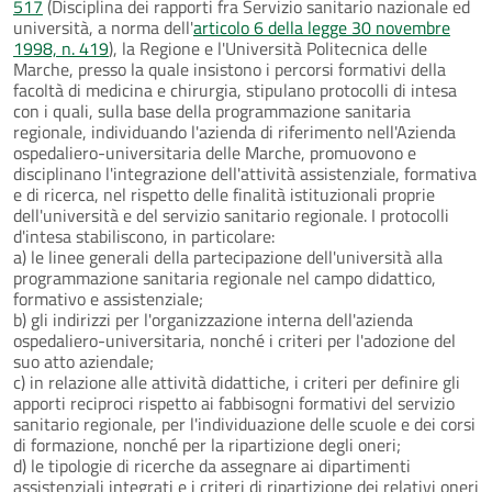
517
(Disciplina dei rapporti fra Servizio sanitario nazionale ed
università, a norma dell'
articolo 6 della legge 30 novembre
1998, n. 419
), la Regione e l'Università Politecnica delle
Marche, presso la quale insistono i percorsi formativi della
facoltà di medicina e chirurgia, stipulano protocolli di intesa
con i quali, sulla base della programmazione sanitaria
regionale, individuando l'azienda di riferimento nell'Azienda
ospedaliero-universitaria delle Marche, promuovono e
disciplinano l'integrazione dell'attività assistenziale, formativa
e di ricerca, nel rispetto delle finalità istituzionali proprie
dell'università e del servizio sanitario regionale. I protocolli
d'intesa stabiliscono, in particolare:
a) le linee generali della partecipazione dell'università alla
programmazione sanitaria regionale nel campo didattico,
formativo e assistenziale;
b) gli indirizzi per l'organizzazione interna dell'azienda
ospedaliero-universitaria, nonché i criteri per l'adozione del
suo atto aziendale;
c) in relazione alle attività didattiche, i criteri per definire gli
apporti reciproci rispetto ai fabbisogni formativi del servizio
sanitario regionale, per l'individuazione delle scuole e dei corsi
di formazione, nonché per la ripartizione degli oneri;
d) le tipologie di ricerche da assegnare ai dipartimenti
assistenziali integrati e i criteri di ripartizione dei relativi oneri