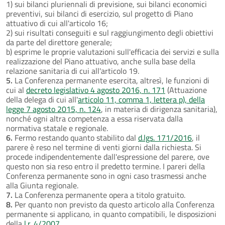
1) sui bilanci pluriennali di previsione, sui bilanci economici
preventivi, sui bilanci di esercizio, sul progetto di Piano
attuativo di cui all'articolo 16;
2) sui risultati conseguiti e sul raggiungimento degli obiettivi
da parte del direttore generale;
b) esprime le proprie valutazioni sull'efficacia dei servizi e sulla
realizzazione del Piano attuativo, anche sulla base della
relazione sanitaria di cui all'articolo 19.
5.
La Conferenza permanente esercita, altresì, le funzioni di
cui al
decreto legislativo 4 agosto 2016, n. 171
(Attuazione
della delega di cui all'
articolo 11, comma 1, lettera p), della
legge 7 agosto 2015, n. 124
, in materia di dirigenza sanitaria),
nonché ogni altra competenza a essa riservata dalla
normativa statale e regionale.
6.
Fermo restando quanto stabilito dal
d.lgs. 171/2016
, il
parere è reso nel termine di venti giorni dalla richiesta. Si
procede indipendentemente dall'espressione del parere, ove
questo non sia reso entro il predetto termine. I pareri della
Conferenza permanente sono in ogni caso trasmessi anche
alla Giunta regionale.
7.
La Conferenza permanente opera a titolo gratuito.
8.
Per quanto non previsto da questo articolo alla Conferenza
permanente si applicano, in quanto compatibili, le disposizioni
della
l.r. 4/2007
.