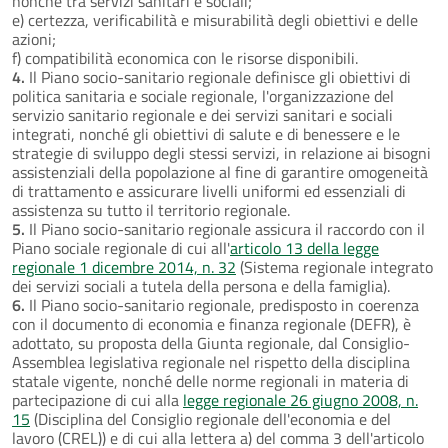
nonché tra servizi sanitari e sociali;
e) certezza, verificabilità e misurabilità degli obiettivi e delle
azioni;
f) compatibilità economica con le risorse disponibili.
4.
Il Piano socio-sanitario regionale definisce gli obiettivi di
politica sanitaria e sociale regionale, l'organizzazione del
servizio sanitario regionale e dei servizi sanitari e sociali
integrati, nonché gli obiettivi di salute e di benessere e le
strategie di sviluppo degli stessi servizi, in relazione ai bisogni
assistenziali della popolazione al fine di garantire omogeneità
di trattamento e assicurare livelli uniformi ed essenziali di
assistenza su tutto il territorio regionale.
5.
Il Piano socio-sanitario regionale assicura il raccordo con il
Piano sociale regionale di cui all'
articolo 13 della legge
regionale 1 dicembre 2014, n. 32
(Sistema regionale integrato
dei servizi sociali a tutela della persona e della famiglia).
6.
Il Piano socio-sanitario regionale, predisposto in coerenza
con il documento di economia e finanza regionale (DEFR), è
adottato, su proposta della Giunta regionale, dal Consiglio-
Assemblea legislativa regionale nel rispetto della disciplina
statale vigente, nonché delle norme regionali in materia di
partecipazione di cui alla
legge regionale 26 giugno 2008, n.
15
(Disciplina del Consiglio regionale dell'economia e del
lavoro (CREL)) e di cui alla lettera a) del comma 3 dell'articolo