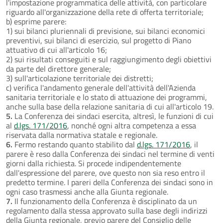
l'impostazione programmatica delle attività, con particolare
riguardo all'organizzazione della rete di offerta territoriale;
b) esprime parere:
1) sui bilanci pluriennali di previsione, sui bilanci economici
preventivi, sui bilanci di esercizio, sul progetto di Piano
attuativo di cui all'articolo 16;
2) sui risultati conseguiti e sul raggiungimento degli obiettivi
da parte del direttore generale;
3) sull'articolazione territoriale dei distretti;
c) verifica l'andamento generale dell'attività dell'Azienda
sanitaria territoriale e lo stato di attuazione dei programmi,
anche sulla base della relazione sanitaria di cui all'articolo 19.
5.
La Conferenza dei sindaci esercita, altresì, le funzioni di cui
al
d.lgs. 171/2016
, nonché ogni altra competenza a essa
riservata dalla normativa statale e regionale.
6.
Fermo restando quanto stabilito dal
d.lgs. 171/2016
, il
parere è reso dalla Conferenza dei sindaci nel termine di venti
giorni dalla richiesta. Si procede indipendentemente
dall'espressione del parere, ove questo non sia reso entro il
predetto termine. I pareri della Conferenza dei sindaci sono in
ogni caso trasmessi anche alla Giunta regionale.
7.
Il funzionamento della Conferenza è disciplinato da un
regolamento dalla stessa approvato sulla base degli indirizzi
della Giunta regionale, previo parere del Consiglio delle