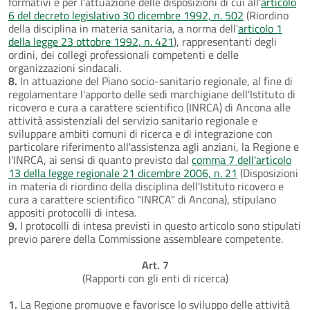
formativi e per l'attuazione delle disposizioni di cui all'
articolo
6 del decreto legislativo 30 dicembre 1992, n. 502
(Riordino
della disciplina in materia sanitaria, a norma dell'
articolo 1
della legge 23 ottobre 1992, n. 421
), rappresentanti degli
ordini, dei collegi professionali competenti e delle
organizzazioni sindacali.
8.
In attuazione del Piano socio-sanitario regionale, al fine di
regolamentare l'apporto delle sedi marchigiane dell'Istituto di
ricovero e cura a carattere scientifico (INRCA) di Ancona alle
attività assistenziali del servizio sanitario regionale e
sviluppare ambiti comuni di ricerca e di integrazione con
particolare riferimento all'assistenza agli anziani, la Regione e
l'INRCA, ai sensi di quanto previsto dal
comma 7 dell'articolo
13 della legge regionale 21 dicembre 2006, n. 21
(Disposizioni
in materia di riordino della disciplina dell'Istituto ricovero e
cura a carattere scientifico "INRCA" di Ancona), stipulano
appositi protocolli di intesa.
9.
I protocolli di intesa previsti in questo articolo sono stipulati
previo parere della Commissione assembleare competente.
Art. 7
(Rapporti con gli enti di ricerca)
1.
La Regione promuove e favorisce lo sviluppo delle attività