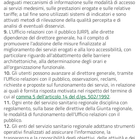
adeguati meccanismi di informazione sulle modalità di accesso
ai servizi medesimi, sulle prestazioni erogate e sulle relative
tariffe; a tal fine sono utilizzati sistemi di indicatori e sono
attivati metodi di rilevazione della qualità percepita e di
analisi di eventuali disservizi.
9.
L'Ufficio relazioni con il pubblico (URP), alle dirette
dipendenze del direttore generale, ha il compito di
promuovere l'adozione delle misure finalizzate al
miglioramento dei servizi erogati e alla loro accessibilità, con
particolare riguardo all'abbattimento delle barriere
architettoniche, alla determinazione degli orari e
all'organizzazione funzionale.
10.
Gli utenti possono avanzare al direttore generale, tramite
l'Ufficio relazioni con il pubblico, osservazioni, reclami,
richieste e proposte sul funzionamento dei servizi, in relazione
ai quali è fornita risposta motivata nel rispetto del termine di
cui al
comma 5 dell'articolo 14 del d.lgs. 502/1992
.
11.
Ogni ente del servizio sanitario regionale disciplina con
regolamento, sulla base delle direttive della Giunta regionale,
le modalità di funzionamento dell'Ufficio relazioni con il
pubblico.
12.
Gli enti del servizio sanitario regionale adottano strumenti
operativi finalizzati ad assicurare l'informazione, la
trasparenza e la conoscibilità degli obiettivi, delle attività e dei