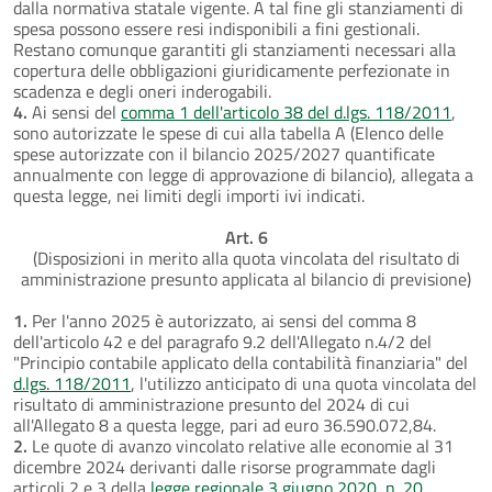
dalla normativa statale vigente. A tal fine gli stanziamenti di
spesa possono essere resi indisponibili a fini gestionali.
Restano comunque garantiti gli stanziamenti necessari alla
copertura delle obbligazioni giuridicamente perfezionate in
scadenza e degli oneri inderogabili.
4.
Ai sensi del
comma 1 dell'articolo 38 del d.lgs. 118/2011
,
sono autorizzate le spese di cui alla tabella A (Elenco delle
spese autorizzate con il bilancio 2025/2027 quantificate
annualmente con legge di approvazione di bilancio), allegata a
questa legge, nei limiti degli importi ivi indicati.
Art. 6
(Disposizioni in merito alla quota vincolata del risultato di
amministrazione presunto applicata al bilancio di previsione)
1.
Per l'anno 2025 è autorizzato, ai sensi del comma 8
dell'articolo 42 e del paragrafo 9.2 dell'Allegato n.4/2 del
"Principio contabile applicato della contabilità finanziaria" del
d.lgs. 118/2011
, l'utilizzo anticipato di una quota vincolata del
risultato di amministrazione presunto del 2024 di cui
all'Allegato 8 a questa legge, pari ad euro 36.590.072,84.
2.
Le quote di avanzo vincolato relative alle economie al 31
dicembre 2024 derivanti dalle risorse programmate dagli
articoli 2 e 3 della
legge regionale 3 giugno 2020, n. 20