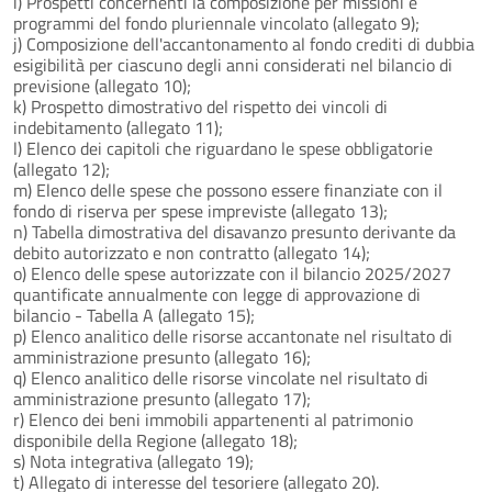
i) Prospetti concernenti la composizione per missioni e
programmi del fondo pluriennale vincolato (allegato 9);
j) Composizione dell'accantonamento al fondo crediti di dubbia
esigibilità per ciascuno degli anni considerati nel bilancio di
previsione (allegato 10);
k) Prospetto dimostrativo del rispetto dei vincoli di
indebitamento (allegato 11);
l) Elenco dei capitoli che riguardano le spese obbligatorie
(allegato 12);
m) Elenco delle spese che possono essere finanziate con il
fondo di riserva per spese impreviste (allegato 13);
n) Tabella dimostrativa del disavanzo presunto derivante da
debito autorizzato e non contratto (allegato 14);
o) Elenco delle spese autorizzate con il bilancio 2025/2027
quantificate annualmente con legge di approvazione di
bilancio - Tabella A (allegato 15);
p) Elenco analitico delle risorse accantonate nel risultato di
amministrazione presunto (allegato 16);
q) Elenco analitico delle risorse vincolate nel risultato di
amministrazione presunto (allegato 17);
r) Elenco dei beni immobili appartenenti al patrimonio
disponibile della Regione (allegato 18);
s) Nota integrativa (allegato 19);
t) Allegato di interesse del tesoriere (allegato 20).