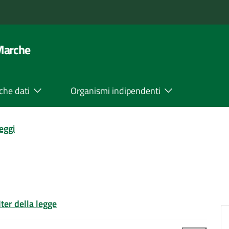
 Marche
che dati
Organismi indipendenti
leggi
Iter della legge