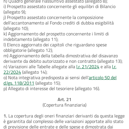
h) Quadro generale riassuntivo assestato (allegato 8);
i) Prospetto assestato concernente gli equilibri di Bilancio
(allegato 9);
j) Prospetto assestato concernente la composizione
dell'accantonamento al Fondo crediti di dubbia esigibilità
(allegato 10);
k) Aggiornamento del prospetto concernente i limiti di
indebitamento (allegato 11);
l) Elenco aggiornato dei capitoli che riguardano spese
obbligatorie (allegato 12);
m) Aggiornamento della tabella dimostrativa del disavanzo
derivante da debito autorizzato e non contratto (allegato 13);
n) Variazioni alle Tabelle allegate alla
l.r. 21/2024
e alla
l.r.
22/2024
(allegato 14);
o) Nota integrativa predisposta ai sensi dell'
articolo 50 del
d.lgs. 118/2011
(allegato 15);
p) Allegato di interesse del tesoriere (allegato 16).
Art. 21
(Copertura finanziaria)
1.
La copertura degli oneri finanziari derivanti da questa legge
è garantita dal complesso delle variazioni apportate allo stato
di previsione delle entrate e delle spese e dimostrata dai