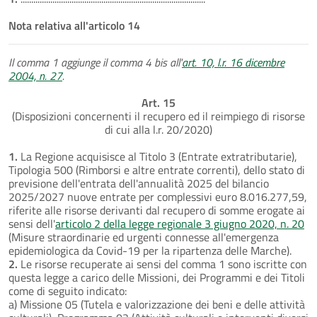
Nota relativa all'articolo 14
Il comma 1 aggiunge il comma 4 bis all'
art. 10, l.r. 16 dicembre
2004, n. 27
.
Art. 15
(Disposizioni concernenti il recupero ed il reimpiego di risorse
di cui alla l.r. 20/2020)
1.
La Regione acquisisce al Titolo 3 (Entrate extratributarie),
Tipologia 500 (Rimborsi e altre entrate correnti), dello stato di
previsione dell'entrata dell'annualità 2025 del bilancio
2025/2027 nuove entrate per complessivi euro 8.016.277,59,
riferite alle risorse derivanti dal recupero di somme erogate ai
sensi dell'
articolo 2 della legge regionale 3 giugno 2020, n. 20
(Misure straordinarie ed urgenti connesse all'emergenza
epidemiologica da Covid-19 per la ripartenza delle Marche).
2.
Le risorse recuperate ai sensi del comma 1 sono iscritte con
questa legge a carico delle Missioni, dei Programmi e dei Titoli
come di seguito indicato:
a) Missione 05 (Tutela e valorizzazione dei beni e delle attività