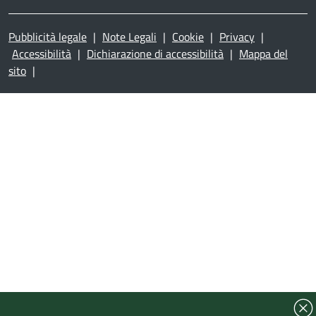
Pubblicità legale
|
Note Legali
|
Cookie
|
Privacy
|
Accessibilità
|
Dichiarazione di accessibilità
|
Mappa del
sito
|