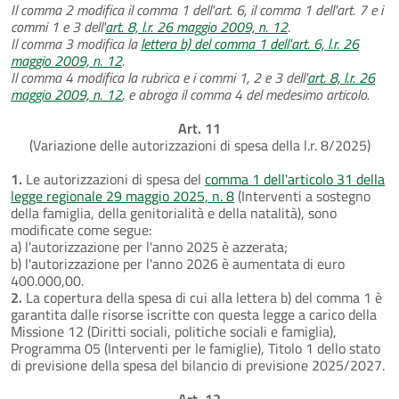
Il comma 2 modifica il comma 1 dell'art. 6, il comma 1 dell'art. 7 e i
commi 1 e 3 dell'
art. 8, l.r. 26 maggio 2009, n. 12
.
Il comma 3 modifica la
lettera b) del comma 1 dell'art. 6, l.r. 26
maggio 2009, n. 12
.
Il comma 4 modifica la rubrica e i commi 1, 2 e 3 dell'
art. 8, l.r. 26
maggio 2009, n. 12
, e abroga il comma 4 del medesimo articolo.
Art. 11
(Variazione delle autorizzazioni di spesa della l.r. 8/2025)
1.
Le autorizzazioni di spesa del
comma 1 dell'articolo 31 della
legge regionale 29 maggio 2025, n. 8
(Interventi a sostegno
della famiglia, della genitorialità e della natalità), sono
modificate come segue:
a) l'autorizzazione per l'anno 2025 è azzerata;
b) l'autorizzazione per l'anno 2026 è aumentata di euro
400.000,00.
2.
La copertura della spesa di cui alla lettera b) del comma 1 è
garantita dalle risorse iscritte con questa legge a carico della
Missione 12 (Diritti sociali, politiche sociali e famiglia),
Programma 05 (Interventi per le famiglie), Titolo 1 dello stato
di previsione della spesa del bilancio di previsione 2025/2027.
Art. 12