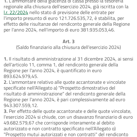
1.
L'ammontare della giacenza di cassa presso la tesoreria
regionale alla chiusura dell'esercizio 2024, già iscritta con la
l.r. 22/2024
nello stato di previsione delle entrate per
l'importo presunto di euro 121.726.535,72, è stabilita, per
effetto delle risultanze del rendiconto generale della Regione
per l'anno 2024, nell'importo di euro 381.935.053,46.
Art. 3
(Saldo finanziario alla chiusura dell'esercizio 2024)
1.
Il risultato di amministrazione al 31 dicembre 2024, ai sensi
dell'articolo 11, comma 1, del rendiconto generale della
Regione per l'anno 2024, è quantificato in euro
893.624.979,45.
2.
L'ammontare relativo alle quote accantonate e vincolate
specificate nell'Allegato a) "Prospetto dimostrativo del
risultato di amministrazione" del rendiconto generale della
Regione per l'anno 2024, è pari complessivamente ad euro
943.307.559,12.
3.
Per effetto delle quote accantonate e delle quote vincolate,
l'esercizio 2024 si chiude, con un disavanzo finanziario di euro
49.682.579,67 che corrisponde interamente al debito
autorizzato e non contratto specificato nell'Allegato o)
"Prospetto mutui autorizzati e non contratti" del rendiconto