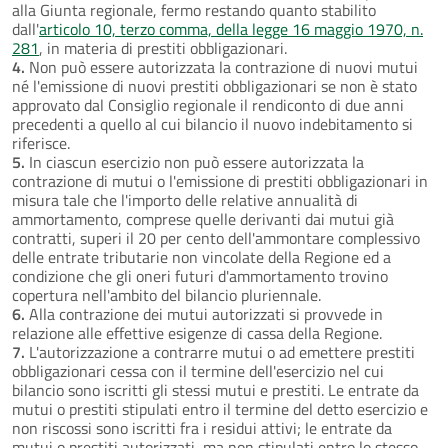
alla Giunta regionale, fermo restando quanto stabilito
dall'
articolo 10, terzo comma, della legge 16 maggio 1970, n.
281
, in materia di prestiti obbligazionari.
4.
Non può essere autorizzata la contrazione di nuovi mutui
né l'emissione di nuovi prestiti obbligazionari se non è stato
approvato dal Consiglio regionale il rendiconto di due anni
precedenti a quello al cui bilancio il nuovo indebitamento si
riferisce.
5.
In ciascun esercizio non può essere autorizzata la
contrazione di mutui o l'emissione di prestiti obbligazionari in
misura tale che l'importo delle relative annualità di
ammortamento, comprese quelle derivanti dai mutui già
contratti, superi il 20 per cento dell'ammontare complessivo
delle entrate tributarie non vincolate della Regione ed a
condizione che gli oneri futuri d'ammortamento trovino
copertura nell'ambito del bilancio pluriennale.
6.
Alla contrazione dei mutui autorizzati si provvede in
relazione alle effettive esigenze di cassa della Regione.
7.
L'autorizzazione a contrarre mutui o ad emettere prestiti
obbligazionari cessa con il termine dell'esercizio nel cui
bilancio sono iscritti gli stessi mutui e prestiti. Le entrate da
mutui o prestiti stipulati entro il termine del detto esercizio e
non riscossi sono iscritti fra i residui attivi; le entrate da
mutui o prestiti autorizzati, ma non stipulati entro lo stesso