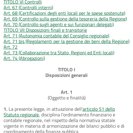
TITOLO VI Controlli
Art. 67 (Controlli interni)
Art. 68 (Certificazioni degli enti locali per le spese sostenute)
Art. 69 (Controllo sulla gestione della tesoreria della Regione)
Art. 70 (Controllo sugli agenti e sui funzionari delegati)
TITOLO VII Disposizioni finali e transitorie
Art. 71 (Autonomia contabile del Consiglio regionale)
Art. 71 bis (Regolamenti per la gestione dei beni della Regione)
Art. 72
Art. 73 (Collaborazione tra Stato, Regioni ed Enti locali)
Art. 74 (Abrogazioni)
TITOLO I
Disposizioni generali
Art. 1
(Oggetto e finalità)
1.
La presente legge, in attuazione dell'
articolo 51 dello
Statuto regionale
, disciplina l'ordinamento finanziario e
contabile regionale, nel rispetto della normativa statale
vigente in materia di armonizzazione dei bilanci pubblici e di
coordinamento della finanza pubblica.