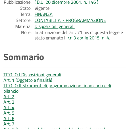
Pubblicazione:
( B.U. 20 dicembre 2001, n. 146 )
Stato:
Vigente
Tema:
FINANZA
Settore:
CONTABILITA’ - PROGRAMMAZIONE
Materia:
Disposizioni generali
Note:
In attuazione dell'art. 71 bis di questa legge é
stato emanato il
r.r. 3 aprile 2015, n. 4
.
Sommario
TITOLO I Disposizioni generali
Art. 1 (Oggetto e finalità)
TITOLO II Strumenti di programmazione finanziaria e di
bilancio
Art. 2
Art. 3
Art. 4
Art. 5
Art. 6
Art. 7