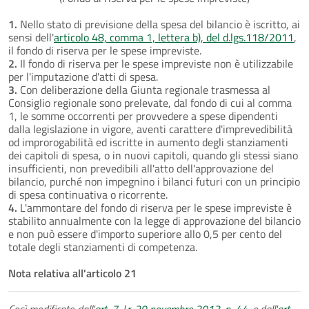
1.
Nello stato di previsione della spesa del bilancio è iscritto, ai
sensi dell'
articolo 48, comma 1, lettera b), del d.lgs.118/2011
,
il fondo di riserva per le spese impreviste.
2.
Il fondo di riserva per le spese impreviste non è utilizzabile
per l'imputazione d'atti di spesa.
3.
Con deliberazione della Giunta regionale trasmessa al
Consiglio regionale sono prelevate, dal fondo di cui al comma
1, le somme occorrenti per provvedere a spese dipendenti
dalla legislazione in vigore, aventi carattere d'imprevedibilità
od improrogabilità ed iscritte in aumento degli stanziamenti
dei capitoli di spesa, o in nuovi capitoli, quando gli stessi siano
insufficienti, non prevedibili all'atto dell'approvazione del
bilancio, purché non impegnino i bilanci futuri con un principio
di spesa continuativa o ricorrente.
4.
L'ammontare del fondo di riserva per le spese impreviste è
stabilito annualmente con la legge di approvazione del bilancio
e non può essere d'importo superiore allo 0,5 per cento del
totale degli stanziamenti di competenza.
Nota relativa all'articolo 21
Così modificato dall'
art. 7, l.r. 29 novembre 2013, n. 44
, e dall'
art.