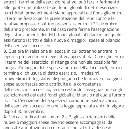
entro il termine dell'esercizio relativo, può farsi riferimento
alle quote non utilizzate dei fondi globali di detto esercizio,
purché tali provvedimenti siano approvati dal Consiglio entro
il termine fissato per la presentazione del rendiconto e le
relative proposte risultino presentate entro il 31 dicembre
dell'anno precedente. In tal caso resta ferma l'assegnazione
degli stanziamenti dei detti fondi globali al bilancio nel quale
essi furono iscritti e delle nuove o maggiori spese al bilancio
dell'esercizio successivo.
3.
Qualora in relazione all'epoca in cui potranno entrare in
vigore i provvedimenti legislativi approvati dal Consiglio entro
il termine dell'esercizio, si ritenga che non sia possibile far
luogo all'impegno delle spese a norma dell'articolo 46, entro il
termine di chiusura di detto esercizio, i medesimi
provvedimenti legislativi dispongono che le nuove o maggiori
spese autorizzate sono attribuite alla competenza
dell'esercizio successivo, ferma restando l'assegnazione degli
stanziamenti dei detti fondi globali al bilancio nel quale furono
iscritti. L'iscrizione della spesa va comunque posta a carico
dell'esercizio successivo ove la legge approvata entri in vigore
dopo il 30 novembre.
4.
Nei casi indicati nei commi 2 e 3, gli stanziamenti delle
nuove o maggiori spese devono essere accompagnati da
apposite annotazioni da cui risulti che si tratta di spese