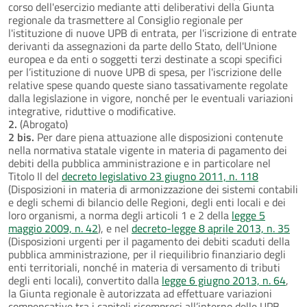
corso dell'esercizio mediante atti deliberativi della Giunta
regionale da trasmettere al Consiglio regionale per
l'istituzione di nuove UPB di entrata, per l'iscrizione di entrate
derivanti da assegnazioni da parte dello Stato, dell'Unione
europea e da enti o soggetti terzi destinate a scopi specifici
per l’istituzione di nuove UPB di spesa, per l'iscrizione delle
relative spese quando queste siano tassativamente regolate
dalla legislazione in vigore, nonché per le eventuali variazioni
integrative, riduttive o modificative.
2.
(Abrogato)
2 bis.
Per dare piena attuazione alle disposizioni contenute
nella normativa statale vigente in materia di pagamento dei
debiti della pubblica amministrazione e in particolare nel
Titolo Il del
decreto legislativo 23 giugno 2011, n. 118
(Disposizioni in materia di armonizzazione dei sistemi contabili
e degli schemi di bilancio delle Regioni, degli enti locali e dei
loro organismi, a norma degli articoli 1 e 2 della
legge 5
maggio 2009, n. 42
), e nel
decreto-legge 8 aprile 2013, n. 35
(Disposizioni urgenti per il pagamento dei debiti scaduti della
pubblica amministrazione, per il riequilibrio finanziario degli
enti territoriali, nonché in materia di versamento di tributi
degli enti locali), convertito dalla
legge 6 giugno 2013, n. 64
,
la Giunta regionale è autorizzata ad effettuare variazioni
compensative tra i capitoli ricompresi all’interno delle UPB