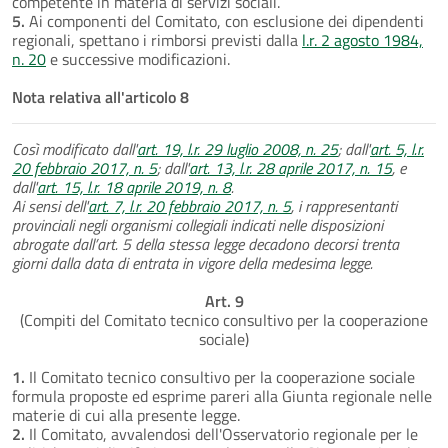
competente in materia di servizi sociali.
5.
Ai componenti del Comitato, con esclusione dei dipendenti
regionali, spettano i rimborsi previsti dalla
l.r. 2 agosto 1984,
n. 20
e successive modificazioni.
Nota relativa all'articolo 8
Così modificato dall'
art. 19, l.r. 29 luglio 2008, n. 25
; dall'
art. 5, l.r.
20 febbraio 2017, n. 5
; dall'
art. 13, l.r. 28 aprile 2017, n. 15
, e
dall'
art. 15, l.r. 18 aprile 2019, n. 8
.
Ai sensi dell'
art. 7, l.r. 20 febbraio 2017, n. 5
, i rappresentanti
provinciali negli organismi collegiali indicati nelle disposizioni
abrogate dall’art. 5 della stessa legge decadono decorsi trenta
giorni dalla data di entrata in vigore della medesima legge.
Art. 9
(Compiti del Comitato tecnico consultivo per la cooperazione
sociale)
1.
Il Comitato tecnico consultivo per la cooperazione sociale
formula proposte ed esprime pareri alla Giunta regionale nelle
materie di cui alla presente legge.
2.
Il Comitato, avvalendosi dell'Osservatorio regionale per le