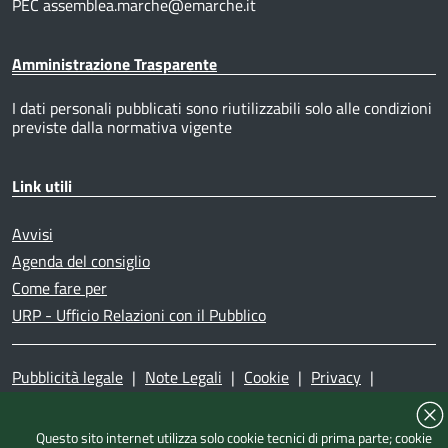
PEC assemblea.marche@emarche.it
Amministrazione Trasparente
I dati personali pubblicati sono riutilizzabili solo alle condizioni
previste dalla normativa vigente
Link utili
Avvisi
Agenda del consiglio
Come fare per
URP - Ufficio Relazioni con il Pubblico
Pubblicità legale
|
Note Legali
|
Cookie
|
Privacy
|
Accessibilità
|
Dichiarazione di accessibilità
|
Mappa del
sito
|
Questo sito internet utilizza solo cookie tecnici di prima parte; cookie