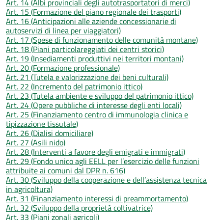
Art. 14 (Albi provinciali degli autotrasportatori di merci)
Art. 15 (Formazione del piano regionale dei trasporti)
Art. 16 (Anticipazioni alle aziende concessionarie di
autoservizi di linea per viaggiatori)
Art. 17 (Spese di funzionamento delle comunità montane)
Art. 18 (Piani particolareggiati dei centri storici)
Art. 19 (Insediamenti produttivi nei territori montani)
Art. 20 (Formazione professionale)
Art. 21 (Tutela e valorizzazione dei beni culturali)
Art. 22 (Incremento del patrimonio ittico)
Art. 23 (Tutela ambiente e sviluppo del patrimonio ittico)
Art. 24 (Opere pubbliche di interesse degli enti locali)
Art. 25 (Finanziamento centro di immunologia clinica e
tipizzazione tissutale)
Art. 26 (Dialisi domiciliare)
Art. 27 (Asili nido)
Art. 28 (Interventi a favore degli emigrati e immigrati)
Art. 29 (Fondo unico agli EELL per l’esercizio delle funzioni
attribuite ai comuni dal DPR n. 616)
Art. 30 (Sviluppo della cooperazione e dell’assistenza tecnica
in agricoltura)
Art. 31 (Finanziamento interessi di preammortamento)
Art. 32 (Sviluppo della proprietà coltivatrice)
Art. 33 (Piani zonali agricoli)