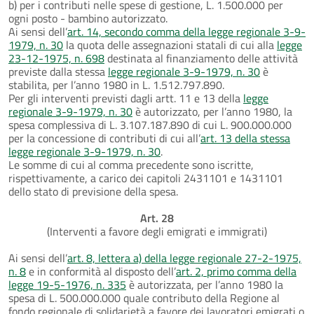
b) per i contributi nelle spese di gestione, L. 1.500.000 per
ogni posto - bambino autorizzato.
Ai sensi dell’
art. 14, secondo comma della legge regionale 3-9-
1979, n. 30
la quota delle assegnazioni statali di cui alla
legge
23-12-1975, n. 698
destinata al finanziamento delle attività
previste dalla stessa
legge regionale 3-9-1979, n. 30
è
stabilita, per l’anno 1980 in L. 1.512.797.890.
Per gli interventi previsti dagli artt. 11 e 13 della
legge
regionale 3-9-1979, n. 30
è autorizzato, per l’anno 1980, la
spesa complessiva di L. 3.107.187.890 di cui L. 900.000.000
per la concessione di contributi di cui all’
art. 13 della stessa
legge regionale 3-9-1979, n. 30
.
Le somme di cui al comma precedente sono iscritte,
rispettivamente, a carico dei capitoli 2431101 e 1431101
dello stato di previsione della spesa.
Art. 28
(Interventi a favore degli emigrati e immigrati)
Ai sensi dell’
art. 8, lettera a) della legge regionale 27-2-1975,
n. 8
e in conformità al disposto dell’
art. 2, primo comma della
legge 19-5-1976, n. 335
è autorizzata, per l’anno 1980 la
spesa di L. 500.000.000 quale contributo della Regione al
fondo regionale di solidarietà a favore dei lavoratori emigrati o