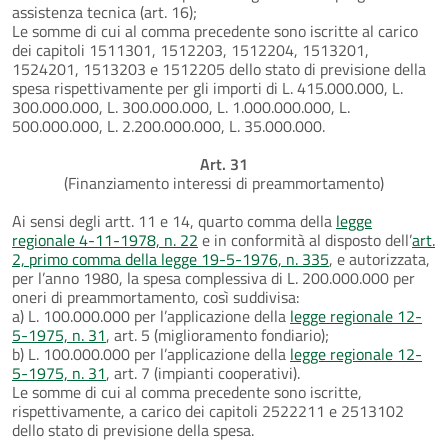
assistenza tecnica (art. 16);
Le somme di cui al comma precedente sono iscritte al carico
dei capitoli 1511301, 1512203, 1512204, 1513201,
1524201, 1513203 e 1512205 dello stato di previsione della
spesa rispettivamente per gli importi di L. 415.000.000, L.
300.000.000, L. 300.000.000, L. 1.000.000.000, L.
500.000.000, L. 2.200.000.000, L. 35.000.000.
Art. 31
(Finanziamento interessi di preammortamento)
Ai sensi degli artt. 11 e 14, quarto comma della
legge
regionale 4-11-1978, n. 22
e in conformità al disposto dell’
art.
2, primo comma della legge 19-5-1976, n. 335
, e autorizzata,
per l’anno 1980, la spesa complessiva di L. 200.000.000 per
oneri di preammortamento, così suddivisa:
a) L. 100.000.000 per l’applicazione della
legge regionale 12-
5-1975, n. 31
, art. 5 (miglioramento fondiario);
b) L. 100.000.000 per l’applicazione della
legge regionale 12-
5-1975, n. 31
, art. 7 (impianti cooperativi).
Le somme di cui al comma precedente sono iscritte,
rispettivamente, a carico dei capitoli 2522211 e 2513102
dello stato di previsione della spesa.