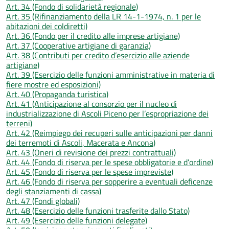
Art. 34 (Fondo di solidarietà regionale)
Art. 35 (Rifinanziamento della LR 14-1-1974, n. 1 per le
abitazioni dei coldiretti)
Art. 36 (Fondo per il credito alle imprese artigiane)
Art. 37 (Cooperative artigiane di garanzia)
Art. 38 (Contributi per credito d’esercizio alle aziende
artigiane)
Art. 39 (Esercizio delle funzioni amministrative in materia di
fiere mostre ed esposizioni)
Art. 40 (Propaganda turistica)
Art. 41 (Anticipazione al consorzio per il nucleo di
industrializzazione di Ascoli Piceno per l’espropriazione dei
terreni)
Art. 42 (Reimpiego dei recuperi sulle anticipazioni per danni
dei terremoti di Ascoli, Macerata e Ancona)
Art. 43 (Oneri di revisione dei prezzi contrattuali)
Art. 44 (Fondo di riserva per le spese obbligatorie e d’ordine)
Art. 45 (Fondo di riserva per le spese impreviste)
Art. 46 (Fondo di riserva per sopperire a eventuali deficenze
degli stanziamenti di cassa)
Art. 47 (Fondi globali)
Art. 48 (Esercizio delle funzioni trasferite dallo Stato)
Art. 49 (Esercizio delle funzioni delegate)