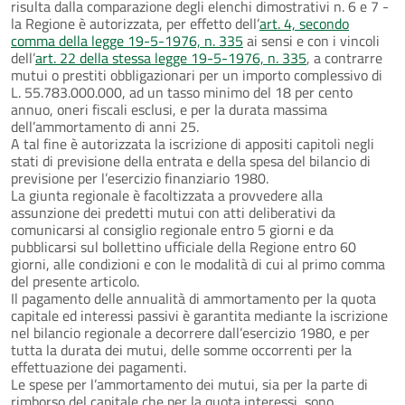
risulta dalla comparazione degli elenchi dimostrativi n. 6 e 7 -
la Regione è autorizzata, per effetto dell’
art. 4, secondo
comma della legge 19-5-1976, n. 335
ai sensi e con i vincoli
dell’
art. 22 della stessa legge 19-5-1976, n. 335
, a contrarre
mutui o prestiti obbligazionari per un importo complessivo di
L. 55.783.000.000, ad un tasso minimo del 18 per cento
annuo, oneri fiscali esclusi, e per la durata massima
dell’ammortamento di anni 25.
A tal fine è autorizzata la iscrizione di appositi capitoli negli
stati di previsione della entrata e della spesa del bilancio di
previsione per l’esercizio finanziario 1980.
La giunta regionale è facoltizzata a provvedere alla
assunzione dei predetti mutui con atti deliberativi da
comunicarsi al consiglio regionale entro 5 giorni e da
pubblicarsi sul bollettino ufficiale della Regione entro 60
giorni, alle condizioni e con le modalità di cui al primo comma
del presente articolo.
Il pagamento delle annualità di ammortamento per la quota
capitale ed interessi passivi è garantita mediante la iscrizione
nel bilancio regionale a decorrere dall’esercizio 1980, e per
tutta la durata dei mutui, delle somme occorrenti per la
effettuazione dei pagamenti.
Le spese per l’ammortamento dei mutui, sia per la parte di
rimborso del capitale che per la quota interessi, sono