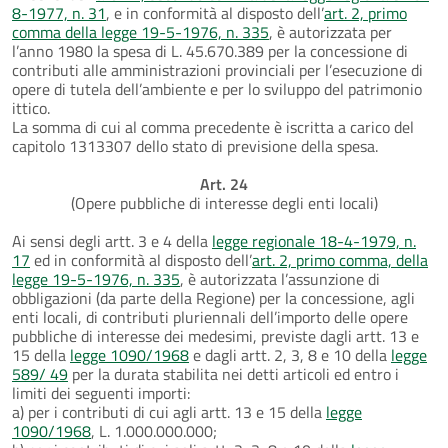
8-1977, n. 31
, e in conformità al disposto dell’
art. 2, primo
comma della legge 19-5-1976, n. 335
, è autorizzata per
l’anno 1980 la spesa di L. 45.670.389 per la concessione di
contributi alle amministrazioni provinciali per l’esecuzione di
opere di tutela dell’ambiente e per lo sviluppo del patrimonio
ittico.
La somma di cui al comma precedente è iscritta a carico del
capitolo 1313307 dello stato di previsione della spesa.
Art. 24
(Opere pubbliche di interesse degli enti locali)
Ai sensi degli artt. 3 e 4 della
legge regionale 18-4-1979, n.
17
ed in conformità al disposto dell’
art. 2, primo comma, della
legge 19-5-1976, n. 335
, è autorizzata l’assunzione di
obbligazioni (da parte della Regione) per la concessione, agli
enti locali, di contributi pluriennali dell’importo delle opere
pubbliche di interesse dei medesimi, previste dagli artt. 13 e
15 della
legge 1090/1968
e dagli artt. 2, 3, 8 e 10 della
legge
589/ 49
per la durata stabilita nei detti articoli ed entro i
limiti dei seguenti importi:
a) per i contributi di cui agli artt. 13 e 15 della
legge
1090/1968
, L. 1.000.000.000;