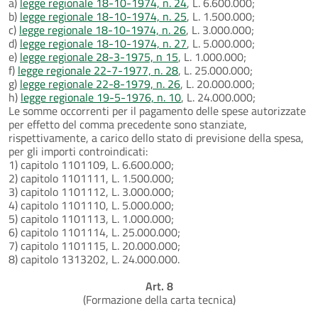
a)
legge regionale 18-10-1974, n. 24
, L. 6.600.000;
b)
legge regionale 18-10-1974, n. 25
, L. 1.500.000;
c)
legge regionale 18-10-1974, n. 26
, L. 3.000.000;
d)
legge regionale 18-10-1974, n. 27
, L. 5.000.000;
e)
legge regionale 28-3-1975, n 15
, L. 1.000.000;
f)
legge regionale 22-7-1977, n. 28
, L. 25.000.000;
g)
legge regionale 22-8-1979, n. 26
, L. 20.000.000;
h)
legge regionale 19-5-1976, n. 10
, L. 24.000.000;
Le somme occorrenti per il pagamento delle spese autorizzate
per effetto del comma precedente sono stanziate,
rispettivamente, a carico dello stato di previsione della spesa,
per gli importi controindicati:
1) capitolo 1101109, L. 6.600.000;
2) capitolo 1101111, L. 1.500.000;
3) capitolo 1101112, L. 3.000.000;
4) capitolo 1101110, L. 5.000.000;
5) capitolo 1101113, L. 1.000.000;
6) capitolo 1101114, L. 25.000.000;
7) capitolo 1101115, L. 20.000.000;
8) capitolo 1313202, L. 24.000.000.
Art. 8
(Formazione della carta tecnica)