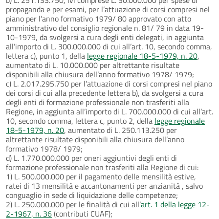
propaganda e per esami, per l’attuazione di corsi compresi nel
piano per l’anno formativo 1979/ 80 approvato con atto
amministrativo del consiglio regionale n. 81/ 79 in data 19-
10-1979, da svolgersi a cura degli enti delegati, in aggiunta
all’importo di L. 300.000.000 di cui all’art. 10, secondo comma,
lettera c), punto 1, della
legge regionale 18-5-1979, n. 20
,
aumentato di L. 10.000.000 per altrettante risultate
disponibili alla chiusura dell’anno formativo 1978/ 1979;
c) L. 2.017.295.750 per l’attuazione di corsi compresi nel piano
dei corsi di cui alla precedente lettera b), da svolgersi a cura
degli enti di formazione professionale non trasferiti alla
Regione, in aggiunta all’importo di L. 700.000.000 di cui all’art.
10, secondo comma, lettera c, punto 2, della
legge regionale
18-5-1979, n. 20
, aumentato di L. 250.113.250 per
altrettante risultate disponibili alla chiusura dell’anno
formativo 1978/ 1979;
d) L. 1.770.000.000 per oneri aggiuntivi degli enti di
formazione professionale non trasferiti alla Regione di cui:
1) L. 500.000.000 per il pagamento delle mensilità estive,
ratei di 13 mensilità e accantonamenti per anzianità , salvo
conguaglio in sede di liquidazione delle competenze;
2) L. 250.000.000 per le finalità di cui all’
art. 1 della legge 12-
2-1967, n. 36
(contributi CUAF);