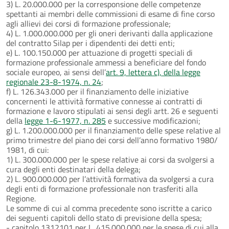
3) L. 20.000.000 per la corresponsione delle competenze
spettanti ai membri delle commissioni di esame di fine corso
agli allievi dei corsi di formazione professionale;
4) L. 1.000.000.000 per gli oneri derivanti dalla applicazione
del contratto Silap per i dipendenti dei detti enti;
e) L. 100.150.000 per attuazione di progetti speciali di
formazione professionale ammessi a beneficiare del fondo
sociale europeo, ai sensi dell’
art. 9, lettera c), della legge
regionale 23-8-1974, n. 24
;
f) L. 126.343.000 per il finanziamento delle iniziative
concernenti le attività formative connesse ai contratti di
formazione e lavoro stipulati ai sensi degli artt. 26 e seguenti
della
legge 1-6-1977, n. 285
e successive modificazioni;
g) L. 1.200.000.000 per il finanziamento delle spese relative al
primo trimestre del piano dei corsi dell’anno formativo 1980/
1981, di cui:
1) L. 300.000.000 per le spese relative ai corsi da svolgersi a
cura degli enti destinatari della delega;
2) L. 900.000.000 per l’attività formativa da svolgersi a cura
degli enti di formazione professionale non trasferiti alla
Regione.
Le somme di cui al comma precedente sono iscritte a carico
dei seguenti capitoli dello stato di previsione della spesa;
- capitolo 1312101 per L. 415.000.000 per le spese di cui alla