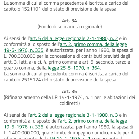
La somma di cui al comma precedente è iscritta a carico del
capitolo 1521101 dello stato di previsione della spesa.
Art. 34
(Fondo di solidarietà regionale)
Ai sensi dell’
art. 5 della legge regionale 2-1-1980, n. 2
e in
conformità al disposto dell’
art. 2, primo comma, della legge
19-5-1976, n. 335
, è autorizzata, per l’anno 1980, la spesa di
L. 700.000.000 per la concessione di contributi previsti dagli
artt. 3, lett. a) e c), 4, primo comma e art. 5, secondo, terzo e
quarto comma, della
legge 25-5-1970, n. 364
.
La somma di cui al precedente comma è iscritta a carico del
capitolo 2515124 dello stato di previsione della spesa.
Art. 35
(Rifinanziamento della LR 14-1-1974, n. 1 per le abitazioni dei
coldiretti)
Ai sensi dell’
art. 2 della legge regionale 3-1-1980, n. 3
e in
conformità al disposto dell’
art. 2, primo comma, della legge
19-5-1976, n. 335
, è autorizzata, per l’anno 1980, la spesa di
L. 1.400.000.000, quale limite di impegno quindicennale per il
rifinanziamento della
LR 14-1-1974, n. 1
concernente il