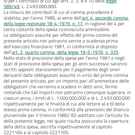
b) per i contributi di cui agli artt. 2, 3, 8 e 10 della
legge
589/49
, L. 2.493.000.000.
La misura dei contributi di cui al comma precedente è
stabilita, per l’anno 1980, ai sensi dell’
art. 4, secondo comma,
della legge regionale 18-4-1979, n. 17
, in ragione del 4 per
cento costante della spesa riconosciuta ammissibile.
Le obbligazioni assunte per effetto del primo comma del
presente articolo non potranno venire a scadenza prima
dell’esercizio finanziario 1981, in conformità al disposto
dell’
art. 2, quarto comma, della legge 19-5-1976, n. 335
.
Nello stato di previsione della spesa per l’anno 1981 e negli
stati di previsione della spesa per gli anni successivi saranno
iscritti appositi stanziamenti per il pagamento degli oneri
derivanti dalle obbligazioni assunte in virtù del primo comma
del presente articolo, per un importo pari all’ammontare delle
obbligazioni che verranno a scadere in detti anni, fermo
restando che tali importi non potranno comunque superare, in
ciascun anno, i limiti di L. 1.000.000.000 e di L. 2.493.000.000
rispettivamente per le finalità di cui alle lettere a) e b) dello
stesso primo comma, in conformità alle previsioni del bilancio
pluriennale per il triennio 1980/ 82 adottato con l’articolo 54
della presente legge, nel quale risulta assicurata la copertura
della detta spesa, ascritta rispettivamente al capitolo
2221104 e al capitolo 2221105.