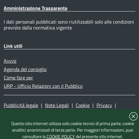
Amministrazione Trasparente
I dati personali pubblicati sono riutilizzabili solo alle condizioni
previste dalla normativa vigente
Link utili
Avvisi
Agenda del consiglio
Come fare per
URP - Ufficio Relazioni con il Pubblico
Pubblicità legale
|
Note Legali
|
Cookie
|
Privacy
|
Accessibilità
|
Dichiarazione di accessibilità
|
Mappa del
sito
|
Questo sito internet utilizza solo cookie tecnici di prima parte; cookie
analitici anonimizzati di terza parte. Per maggiori informazioni, puoi
consultare la
COOKIE POLICY
del presente sito internet.