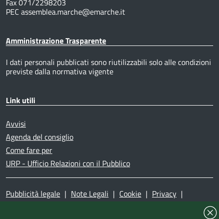
Fax 071/2298203
PEC assemblea.marche@emarche.it
Amministrazione Trasparente
I dati personali pubblicati sono riutilizzabili solo alle condizioni
previste dalla normativa vigente
Link utili
Avvisi
Agenda del consiglio
Come fare per
URP - Ufficio Relazioni con il Pubblico
Pubblicità legale
|
Note Legali
|
Cookie
|
Privacy
|
Accessibilità
|
Dichiarazione di accessibilità
|
Mappa del
sito
|