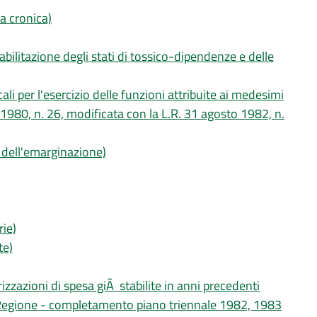
ia cronica)
iabilitazione degli stati di tossico-dipendenze e delle
li per l'esercizio delle funzioni attribuite ai medesimi
1980, n. 26, modificata con la L.R. 31 agosto 1982, n.
e dell'emarginazione)
rie)
te)
izzazioni di spesa giÃ stabilite in anni precedenti
la Regione - completamento piano triennale 1982, 1983