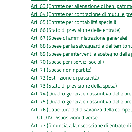
Art. 63 (Entrate per alienazione di beni patrimon
Art. 64 (Entrate per contrazione di mutui e pres
Art. 65 (Entrate per contabilità speciali)
Art. 66 (Stato di previsione delle entrate)
Art. 67 (Spese di amministrazione generale)
Art. 68 (Spese per la salvaguardia del territori
Art. 69 (Spese per interventi a sostegno della
Art. 70 (Spese per i servizi sociali)
Art. 71 (Spese non ripartite)
Art. 72 (Estinzione di passività)
Art. 73 (Stato di previsione della spesa)
Art. 74 (Quadro generale riassuntivo delle pr
Art. 75 (Quadro generale riassuntivo delle prev
Art. 76 (Copertura del disavanzo della compet
TITOLO IV Disposizioni diverse
Art. 77 (Rinuncia alla riscossione di entrate di 