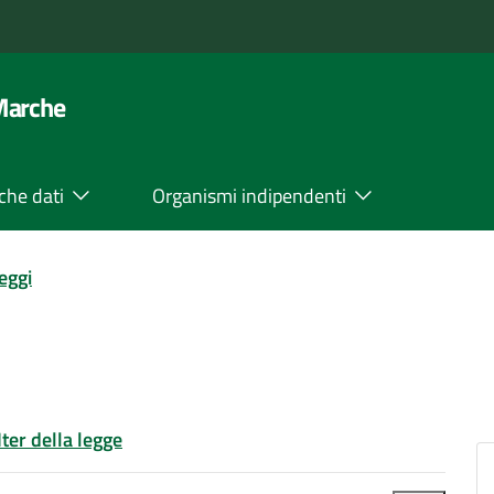
 Marche
che dati
Organismi indipendenti
leggi
Iter della legge