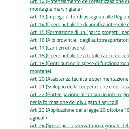
Art. 12 (Potenziamento dell'organizzazione de
montagna marchigiana)
Art. 13 (Impiego di fondi assegnati alle Regioni
Art. 14 (Opere pubbliche di bonifica integrale o
Art. 15 (Formazione di un "parco progetti" per l
Art. 16 (Albi provinciali degli autotrasportatori
Art. 17 (Cantieri di lavoro)
Art. 18 (Opere pubbliche a totale carico della 
Art. 19 (Contributi nelle spese di funzioname
montane)
Art. 20 (Assistenza tecnica e sperimentazione 
Art. 21 (Sviluppo della cooperazione e dell'ass
Art. 22 (Partecipazione al consorzio interregi
per la formazione dei divulgatori agricoli)
Art. 23 (Applicazione della legge 20 ottobre 1
agricoli)
Art. 24 (Spese per l'osservatorio regionale de