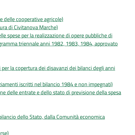
e delle cooperative agricole)
atura di Civitanova Marche)
nelle spese per la realizzazione di opere pubbliche di
gramma triennale anni 1982, 1983, 1984, approvato
per la copertura dei disavanzi dei bilanci degli anni
ziamenti iscritti nel bilancio 1984 e non impegnati)
ne delle entrate e dello stato di previsione della spesa
l bilancio dello Stato, dalla Comunità economica
erse)