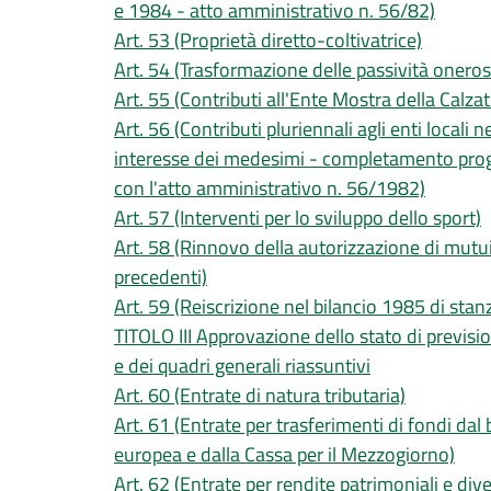
e 1984 - atto amministrativo n. 56/82)
Art. 53 (Proprietà diretto-coltivatrice)
Art. 54 (Trasformazione delle passività oneros
Art. 55 (Contributi all'Ente Mostra della Calz
Art. 56 (Contributi pluriennali agli enti locali 
interesse dei medesimi - completamento pro
con l'atto amministrativo n. 56/1982)
Art. 57 (Interventi per lo sviluppo dello sport)
Art. 58 (Rinnovo della autorizzazione di mutui 
precedenti)
Art. 59 (Reiscrizione nel bilancio 1985 di stan
TITOLO III Approvazione dello stato di previsio
e dei quadri generali riassuntivi
Art. 60 (Entrate di natura tributaria)
Art. 61 (Entrate per trasferimenti di fondi da
europea e dalla Cassa per il Mezzogiorno)
Art. 62 (Entrate per rendite patrimoniali e div