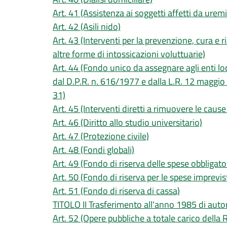
Art. 41 (Assistenza ai soggetti affetti da urem
Art. 42 (Asili nido)
Art. 43 (Interventi per la prevenzione, cura e r
altre forme di intossicazioni voluttuarie)
Art. 44 (Fondo unico da assegnare agli enti loca
dal D.P.R. n. 616/1977 e dalla L.R. 12 maggio 
31)
Art. 45 (Interventi diretti a rimuovere le caus
Art. 46 (Diritto allo studio universitario)
Art. 47 (Protezione civile)
Art. 48 (Fondi globali)
Art. 49 (Fondo di riserva delle spese obbligato
Art. 50 (Fondo di riserva per le spese imprevis
Art. 51 (Fondo di riserva di cassa)
TITOLO II Trasferimento all'anno 1985 di autor
Art. 52 (Opere pubbliche a totale carico del