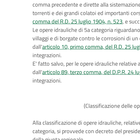
comma precedente e dirette alla sistemazione 
torrenti e dei grandi colatoi ed importanti cors
comma del R.D. 25 luglio 1904, n. 523
, e suc
Le opere idrauliche di 5a categoria riguardano le
villaggi e di borgate contro le corrosioni di u
dall'
articolo 10, primo comma, del R.D. 25 lug
integrazioni.
E' fatto salvo, per le opere idrauliche relative 
dall'
articolo 89, terzo comma, del D.P.R. 24 lu
integrazioni.
(Classificazione delle op
Alla classificazione di opere idrauliche, relativ
categoria, si provvede con decreto del presid
della giunta regionale.