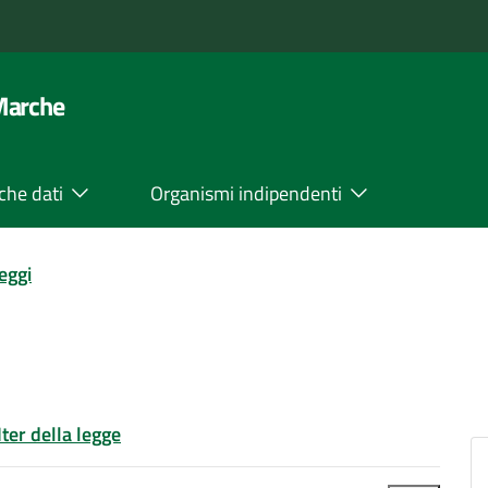
 Marche
che dati
Organismi indipendenti
leggi
Iter della legge