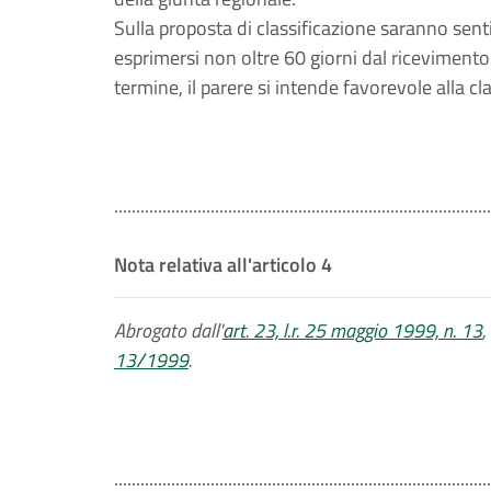
Sulla proposta di classificazione saranno sent
esprimersi non oltre 60 giorni dal ricevimento
termine, il parere si intende favorevole alla cl
......................................................................................
Nota relativa all'articolo 4
Abrogato dall'
art. 23, l.r. 25 maggio 1999, n. 13
,
13/1999
.
......................................................................................