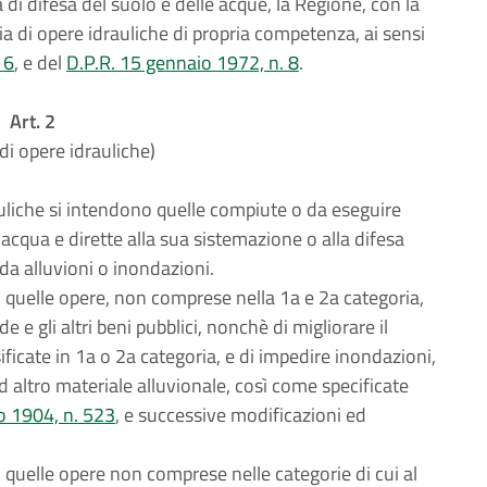
di difesa del suolo e delle acque, la Regione, con la
a di opere idrauliche di propria competenza, ai sensi
16
, e del
D.P.R. 15 gennaio 1972, n. 8
.
Art. 2
di opere idrauliche)
rauliche si intendono quelle compiute o da eseguire
acqua e dirette alla sua sistemazione o alla difesa
 da alluvioni o inondazioni.
o quelle opere, non comprese nella 1a e 2a categoria,
e e gli altri beni pubblici, nonchè di migliorare il
ficate in 1a o 2a categoria, e di impedire inondazioni,
od altro materiale alluvionale, così come specificate
io 1904, n. 523
, e successive modificazioni ed
 quelle opere non comprese nelle categorie di cui al