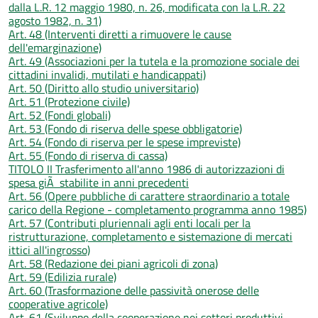
dalla L.R. 12 maggio 1980, n. 26, modificata con la L.R. 22
agosto 1982, n. 31)
Art. 48 (Interventi diretti a rimuovere le cause
dell'emarginazione)
Art. 49 (Associazioni per la tutela e la promozione sociale dei
cittadini invalidi, mutilati e handicappati)
Art. 50 (Diritto allo studio universitario)
Art. 51 (Protezione civile)
Art. 52 (Fondi globali)
Art. 53 (Fondo di riserva delle spese obbligatorie)
Art. 54 (Fondo di riserva per le spese impreviste)
Art. 55 (Fondo di riserva di cassa)
TITOLO II Trasferimento all'anno 1986 di autorizzazioni di
spesa giÃ stabilite in anni precedenti
Art. 56 (Opere pubbliche di carattere straordinario a totale
carico della Regione - completamento programma anno 1985)
Art. 57 (Contributi pluriennali agli enti locali per la
ristrutturazione, completamento e sistemazione di mercati
ittici all'ingrosso)
Art. 58 (Redazione dei piani agricoli di zona)
Art. 59 (Edilizia rurale)
Art. 60 (Trasformazione delle passività onerose delle
cooperative agricole)
Art. 61 (Sviluppo della cooperazione nei settori produttivi