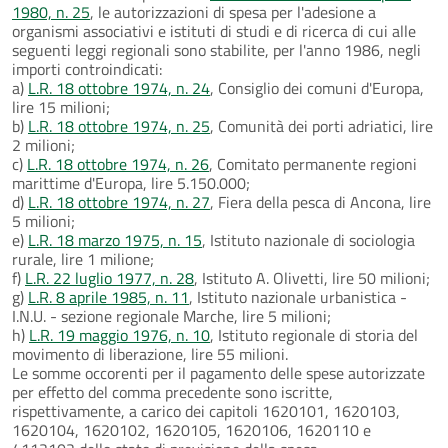
1980, n. 25
, le autorizzazioni di spesa per l'adesione a
organismi associativi e istituti di studi e di ricerca di cui alle
seguenti leggi regionali sono stabilite, per l'anno 1986, negli
importi controindicati:
a)
L.R. 18 ottobre 1974, n. 24
, Consiglio dei comuni d'Europa,
lire 15 milioni;
b)
L.R. 18 ottobre 1974, n. 25
, Comunità dei porti adriatici, lire
2 milioni;
c)
L.R. 18 ottobre 1974, n. 26
, Comitato permanente regioni
marittime d'Europa, lire 5.150.000;
d)
L.R. 18 ottobre 1974, n. 27
, Fiera della pesca di Ancona, lire
5 milioni;
e)
L.R. 18 marzo 1975, n. 15
, Istituto nazionale di sociologia
rurale, lire 1 milione;
f)
L.R. 22 luglio 1977, n. 28
, Istituto A. Olivetti, lire 50 milioni;
g)
L.R. 8 aprile 1985, n. 11
, Istituto nazionale urbanistica -
I.N.U. - sezione regionale Marche, lire 5 milioni;
h)
L.R. 19 maggio 1976, n. 10
, Istituto regionale di storia del
movimento di liberazione, lire 55 milioni.
Le somme occorenti per il pagamento delle spese autorizzate
per effetto del comma precedente sono iscritte,
rispettivamente, a carico dei capitoli 1620101, 1620103,
1620104, 1620102, 1620105, 1620106, 1620110 e