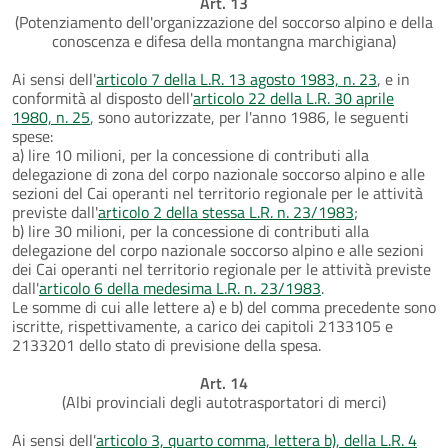
Art. 13
(Potenziamento dell'organizzazione del soccorso alpino e della
conoscenza e difesa della montangna marchigiana)
Ai sensi dell'
articolo 7 della L.R. 13 agosto 1983, n. 23
, e in
conformità al disposto dell'
articolo 22 della L.R. 30 aprile
1980, n. 25
, sono autorizzate, per l'anno 1986, le seguenti
spese:
a) lire 10 milioni, per la concessione di contributi alla
delegazione di zona del corpo nazionale soccorso alpino e alle
sezioni del Cai operanti nel territorio regionale per le attività
previste dall'
articolo 2 della stessa L.R. n. 23/1983
;
b) lire 30 milioni, per la concessione di contributi alla
delegazione del corpo nazionale soccorso alpino e alle sezioni
dei Cai operanti nel territorio regionale per le attività previste
dall'
articolo 6 della medesima L.R. n. 23/1983
.
Le somme di cui alle lettere a) e b) del comma precedente sono
iscritte, rispettivamente, a carico dei capitoli 2133105 e
2133201 dello stato di previsione della spesa.
Art. 14
(Albi provinciali degli autotrasportatori di merci)
Ai sensi dell'
articolo 3, quarto comma, lettera b), della L.R. 4