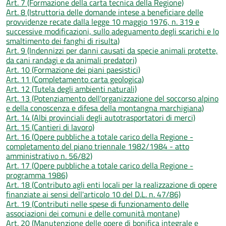
Art. 7 (Formazione della carta tecnica della Regione)
Art. 8 (Istruttoria delle domande intese a beneficiare delle
provvidenze recate dalla legge 10 maggio 1976, n. 319 e
successive modificazioni, sullo adeguamento degli scarichi e lo
smaltimento dei fanghi di risulta)
Art. 9 (Indennizzi per danni causati da specie animali protette,
da cani randagi e da animali predatori)
Art. 10 (Formazione dei piani paesistici)
Art. 11 (Completamento carta geologica)
Art. 12 (Tutela degli ambienti naturali)
Art. 13 (Potenziamento dell'organizzazione del soccorso alpino
e della conoscenza e difesa della montangna marchigiana)
Art. 14 (Albi provinciali degli autotrasportatori di merci)
Art. 15 (Cantieri di lavoro)
Art. 16 (Opere pubbliche a totale carico della Regione -
completamento del piano triennale 1982/1984 - atto
amministrativo n. 56/82)
Art. 17 (Opere pubbliche a totale carico della Regione -
programma 1986)
Art. 18 (Contributo agli enti locali per la realizzazione di opere
finanziate ai sensi dell'articolo 10 del D.L. n. 47/86)
Art. 19 (Contributi nelle spese di funzionamento delle
associazioni dei comuni e delle comunità montane)
Art. 20 (Manutenzione delle opere di bonifica integrale e