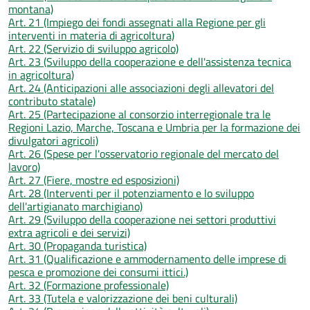
montana)
Art. 21 (Impiego dei fondi assegnati alla Regione per gli
interventi in materia di agricoltura)
Art. 22 (Servizio di sviluppo agricolo)
Art. 23 (Sviluppo della cooperazione e dell'assistenza tecnica
in agricoltura)
Art. 24 (Anticipazioni alle associazioni degli allevatori del
contributo statale)
Art. 25 (Partecipazione al consorzio interregionale tra le
Regioni Lazio, Marche, Toscana e Umbria per la formazione dei
divulgatori agricoli)
Art. 26 (Spese per l'osservatorio regionale del mercato del
lavoro)
Art. 27 (Fiere, mostre ed esposizioni)
Art. 28 (Interventi per il potenziamento e lo sviluppo
dell'artigianato marchigiano)
Art. 29 (Sviluppo della cooperazione nei settori produttivi
extra agricoli e dei servizi)
Art. 30 (Propaganda turistica)
Art. 31 (Qualificazione e ammodernamento delle imprese di
pesca e promozione dei consumi ittici.)
Art. 32 (Formazione professionale)
Art. 33 (Tutela e valorizzazione dei beni culturali)