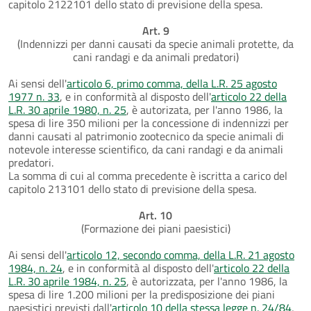
capitolo 2122101 dello stato di previsione della spesa.
Art. 9
(Indennizzi per danni causati da specie animali protette, da
cani randagi e da animali predatori)
Ai sensi dell'
articolo 6, primo comma, della L.R. 25 agosto
1977 n. 33
, e in conformità al disposto dell'
articolo 22 della
L.R. 30 aprile 1980, n. 25
, è autorizata, per l'anno 1986, la
spesa di lire 350 milioni per la concessione di indennizzi per
danni causati al patrimonio zootecnico da specie animali di
notevole interesse scientifico, da cani randagi e da animali
predatori.
La somma di cui al comma precedente è iscritta a carico del
capitolo 213101 dello stato di previsione della spesa.
Art. 10
(Formazione dei piani paesistici)
Ai sensi dell'
articolo 12, secondo comma, della L.R. 21 agosto
1984, n. 24
, e in conformità al disposto dell'
articolo 22 della
L.R. 30 aprile 1984, n. 25
, è autorizzata, per l'anno 1986, la
spesa di lire 1.200 milioni per la predisposizione dei piani
paesistici previsti dall'
articolo 10 della stessa legge n. 24/84
,