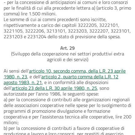
- per la concessione di anticipazioni ai comuni e loro consorzi
per le finalità di cui alla precedente lettera a) (articolo 3, primo
comma) lire 1.500 milioni.
Le somme di cui ai commi precedenti sono iscritte,
rispettivamente a carico dei capitoli 3222205, 3222101,
3221105, 3222206, 3213101, 3223203, 3222207, 3223101,
2231203 e 2231204 dello stato di previsione della spesa.
Art. 29
(Sviluppo della cooperazione nei settori produttivi extra
agricoli e dei servizi)
Ai sensi dell'
articolo 10, secondo comma, della L.R. 23 aprile
1980, n. 23
, e dell'
articolo 2, quarto comma della L.R. 12
agosto 1983, n. 21
, e in conformità alle disposizioni
dell'
articolo 23 della L.R. 30 aprile 1980, n. 25
, sono
autorizzate per l'anno 1986, le seguenti spese:
a) per la concessione di contributi alle organizzazioni regionali
delle associazioni cooperative nelle spese per lo svolgimento di
programmi di promozione divulgazione e formazione
cooperativa e per l'assistenza tecnica alle cooperative, lire 200
milioni;
b) per la concessione di contributi a favore di cooperative di
produzione e lavoro e loro consorzi, per prestiti di esercizio,