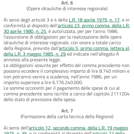
Art. 6
(Opere idrauliche di interesse regionale)
Ai sensi degli articoli 3 e 4 della
L.R. 18 aprile 1979, n. 17
, e in
conformità al disposto dell'
articolo 23, primo comma, della L.R.
30 aprile 1980, n. 25
, è autorizzata, per per l'anno 1986,
l'assunzione di obbligazioni per la realizzazione delle opere
idrauliche di interesse regionale, con onere a totale carico
della Regione, previste dall'
articolo 5, primo comma, lettera a),
della L.R. 3 maggio 1985, n. 29
ed indicate nell'allegato A
annesso alla presente legge.
Le obbligazioni assunte per effetto del comma precedente non
possono eccedere il complessivo importo di lire 8.740 milioni e
non potranno venire a scadenza, nell'anno 1986, per un
importo superiore a lire 6.776.240.000.
Le somme occorenti per il pagamento delle spese di cui al
comma precedente sono iscritte a carico del capitolo 2111204
dello stato di previsione della spesa.
Art. 7
(Formazione della carta tecnica della Regione)
Ai sensi dell'
articolo 12, secondo comma, della L.R. 19 maggio
1975, n. 35
, e in conformità al disposto dell'
articolo 22 della