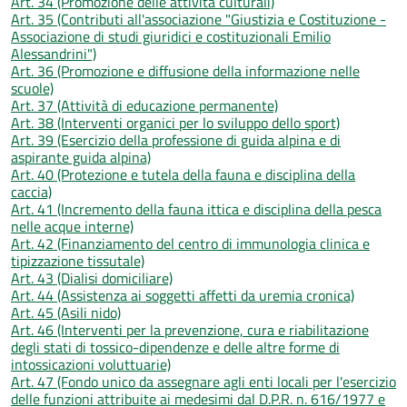
Art. 34 (Promozione delle attività culturali)
Art. 35 (Contributi all'associazione "Giustizia e Costituzione -
Associazione di studi giuridici e costituzionali Emilio
Alessandrini")
Art. 36 (Promozione e diffusione della informazione nelle
scuole)
Art. 37 (Attività di educazione permanente)
Art. 38 (Interventi organici per lo sviluppo dello sport)
Art. 39 (Esercizio della professione di guida alpina e di
aspirante guida alpina)
Art. 40 (Protezione e tutela della fauna e disciplina della
caccia)
Art. 41 (Incremento della fauna ittica e disciplina della pesca
nelle acque interne)
Art. 42 (Finanziamento del centro di immunologia clinica e
tipizzazione tissutale)
Art. 43 (Dialisi domiciliare)
Art. 44 (Assistenza ai soggetti affetti da uremia cronica)
Art. 45 (Asili nido)
Art. 46 (Interventi per la prevenzione, cura e riabilitazione
degli stati di tossico-dipendenze e delle altre forme di
intossicazioni voluttuarie)
Art. 47 (Fondo unico da assegnare agli enti locali per l'esercizio
delle funzioni attribuite ai medesimi dal D.P.R. n. 616/1977 e