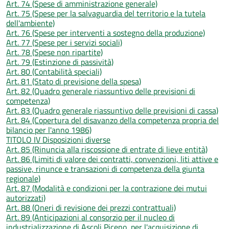
Art. 74 (Spese di amministrazione generale)
Art. 75 (Spese per la salvaguardia del territorio e la tutela
dell'ambiente)
Art. 76 (Spese per interventi a sostegno della produzione)
Art. 77 (Spese per i servizi sociali)
Art. 78 (Spese non ripartite)
Art. 79 (Estinzione di passività)
Art. 80 (Contabilità speciali)
Art. 81 (Stato di previsione della spesa)
Art. 82 (Quadro generale riassuntivo delle previsioni di
competenza)
Art. 83 (Quadro generale riassuntivo delle previsioni di cassa)
Art. 84 (Copertura del disavanzo della competenza propria del
bilancio per l'anno 1986)
TITOLO IV Disposizioni diverse
Art. 85 (Rinuncia alla riscossione di entrate di lieve entità)
Art. 86 (Limiti di valore dei contratti, convenzioni, liti attive e
passive, rinunce e transazioni di competenza della giunta
regionale)
Art. 87 (Modalità e condizioni per la contrazione dei mutui
autorizzati)
Art. 88 (Oneri di revisione dei prezzi contrattuali)
Art. 89 (Anticipazioni al consorzio per il nucleo di
industrializzazione di Ascoli Piceno, per l'acquisizione di