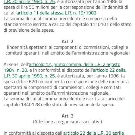
L.R. 30 aprile 1980, n. 25
, è autorizzata per l'anno 1986 la
spesa di lire 50 milioni per la corresponsione dell'indennità di
cui all'
articolo 11 della stessa L.R. n. 19/1983
.
La somma di cui al comma precedente è compresa nello
stanziamento iscritto a carico del capitolo 1110101 dello stato
di previsione della spesa.
Art. 2
(Indennità spettanti ai componenti di commissioni, collegi e
comitati operanti nell'ambito dell'amministrazione regionale)
Ai sensi dell'
articolo 12, primo comma, della L.R. 2 agosto
1984, n. 20
, e in conformità al disposto dell'
articolo 22 della
L.R. 30 aprile 1980, n. 25
, è autorizzata, per l'anno 1986, la
spesa di lire 620 milioni per la corresponsione delle indennità
spettanti ai componenti di commissioni, collegi e comitati
operanti nell'ambito dell'amministrazione regionale.
La somma di cui al comma precedente è iscritta a carico del
capitolo 1340128 dello stato di previsione della spesa.
Art. 3
(Adesione a organismi associativi)
In conformità al disposto dell'
articolo 22 della L.R. 30 aprile