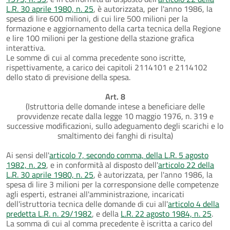
L.R. 30 aprile 1980, n. 25
, è autorizzata, per l'anno 1986, la
spesa di lire 600 milioni, di cui lire 500 milioni per la
formazione e aggiornamento della carta tecnica della Regione
e lire 100 milioni per la gestione della stazione grafica
interattiva.
Le somme di cui al comma precedente sono iscritte,
rispettivamente, a carico dei capitoli 2114101 e 2114102
dello stato di previsione della spesa.
Art. 8
(Istruttoria delle domande intese a beneficiare delle
provvidenze recate dalla legge 10 maggio 1976, n. 319 e
successive modificazioni, sullo adeguamento degli scarichi e lo
smaltimento dei fanghi di risulta)
Ai sensi dell'
articolo 7, secondo comma, della L.R. 5 agosto
1982, n. 29
, e in conformità al disposto dell'
articolo 22 della
L.R. 30 aprile 1980, n. 25
, è autorizzata, per l'anno 1986, la
spesa di lire 3 milioni per la corresponsione delle competenze
agli esperti, estranei all'amministrazione, incaricati
dell'istruttoria tecnica delle domande di cui all'
articolo 4 della
predetta L.R. n. 29/1982
, e della
L.R. 22 agosto 1984, n. 25
.
La somma di cui al comma precedente è iscritta a carico del