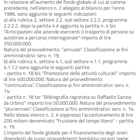
In relazione all'aumento del fondo globale di cui al comma
precedente, nell'elenco n. 2 allegato al bilancio per l'anno
1986, sono aggiunte le seguenti indicazioni:
a) alla rubrica 2, settore 2.2, sub settore 2.2.2, programma
2.2.2.2, dopo la partita 4 è aggiunta la partita n. 4 bis
"Anticipazioni alle aziende esercenti il trasporto di persone su
autolinee a percorso interregionale" importo di lire
350.000.000.
Natura del provvedimento: "annuale". Classificazione ai fini
amministrativi: serv. n. 19;
b) alla rubrica 4, settore 4.1, sub settore 4.1.1, programma
4.1.1.2 sono aggiunte le seguenti partite:
- partita n. 18 bis "Promozione delle attività culturali" importo
di lire 400.000.000. Natura del provvedimento:
"continuativa". Classificazione ai fini amministrativi: serv. n.
14;
- partita n. 18 ter "Bibliografia ragionata su Raffaello Sanzio
da Urbino" importo lire 50.000.000. Natura del provvedimento:
"pluriennale". Classificazione ai fini amministrativi: serv. n. 14.
Nello stesso elenco n. 2, è soppresso l'accantonamento di lire
200 milioni denominato "Fruizione del tempo libero" - partita
n. 19.
L'importo del fondo globale per il finanziamento degli oneri
dipendenti da nuovi provvedimenti legislativi recanti spese