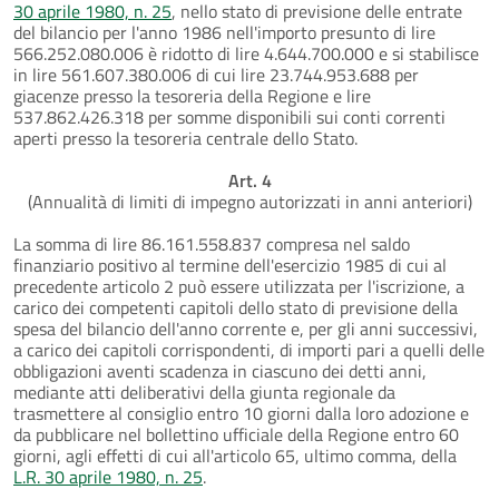
30 aprile 1980, n. 25
, nello stato di previsione delle entrate
del bilancio per l'anno 1986 nell'importo presunto di lire
566.252.080.006 è ridotto di lire 4.644.700.000 e si stabilisce
in lire 561.607.380.006 di cui lire 23.744.953.688 per
giacenze presso la tesoreria della Regione e lire
537.862.426.318 per somme disponibili sui conti correnti
aperti presso la tesoreria centrale dello Stato.
Art. 4
(Annualità di limiti di impegno autorizzati in anni anteriori)
La somma di lire 86.161.558.837 compresa nel saldo
finanziario positivo al termine dell'esercizio 1985 di cui al
precedente articolo 2 può essere utilizzata per l'iscrizione, a
carico dei competenti capitoli dello stato di previsione della
spesa del bilancio dell'anno corrente e, per gli anni successivi,
a carico dei capitoli corrispondenti, di importi pari a quelli delle
obbligazioni aventi scadenza in ciascuno dei detti anni,
mediante atti deliberativi della giunta regionale da
trasmettere al consiglio entro 10 giorni dalla loro adozione e
da pubblicare nel bollettino ufficiale della Regione entro 60
giorni, agli effetti di cui all'articolo 65, ultimo comma, della
L.R. 30 aprile 1980, n. 25
.