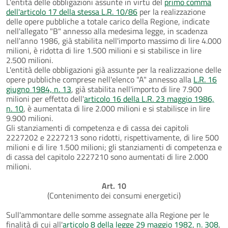
L'entità delle obbligazioni assunte in virtù del
primo comma
dell'articolo 17 della stessa L.R. 10/86
per la realizzazione
delle opere pubbliche a totale carico della Regione, indicate
nell'allegato "B" annesso alla medesima legge, in scadenza
nell'anno 1986, già stabilita nell'importo massimo di lire 4.000
milioni, è ridotta di lire 1.500 milioni e si stabilisce in lire
2.500 milioni.
L'entità delle obbligazioni già assunte per la realizzazione delle
opere pubbliche comprese nell'elenco "A" annesso alla
L.R. 16
giugno 1984, n. 13
, già stabilita nell'importo di lire 7.900
milioni per effetto dell'
articolo 16 della L.R. 23 maggio 1986,
n. 10
, è aumentata di lire 2.000 milioni e si stabilisce in lire
9.900 milioni.
Gli stanziamenti di competenza e di cassa dei capitoli
2227202 e 2227213 sono ridotti, rispettivamente, di lire 500
milioni e di lire 1.500 milioni; gli stanziamenti di competenza e
di cassa del capitolo 2227210 sono aumentati di lire 2.000
milioni.
Art. 10
(Contenimento dei consumi energetici)
Sull'ammontare delle somme assegnate alla Regione per le
finalità di cui all'
articolo 8 della legge 29 maggio 1982, n. 308
,