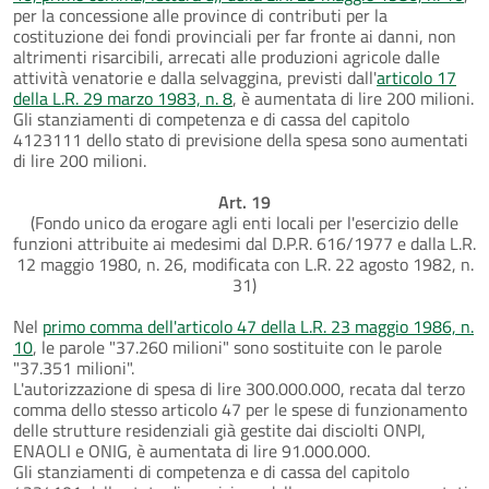
per la concessione alle province di contributi per la
costituzione dei fondi provinciali per far fronte ai danni, non
altrimenti risarcibili, arrecati alle produzioni agricole dalle
attività venatorie e dalla selvaggina, previsti dall'
articolo 17
della L.R. 29 marzo 1983, n. 8
, è aumentata di lire 200 milioni.
Gli stanziamenti di competenza e di cassa del capitolo
4123111 dello stato di previsione della spesa sono aumentati
di lire 200 milioni.
Art. 19
(Fondo unico da erogare agli enti locali per l'esercizio delle
funzioni attribuite ai medesimi dal D.P.R. 616/1977 e dalla L.R.
12 maggio 1980, n. 26, modificata con L.R. 22 agosto 1982, n.
31)
Nel
primo comma dell'articolo 47 della L.R. 23 maggio 1986, n.
10
, le parole "37.260 milioni" sono sostituite con le parole
"37.351 milioni".
L'autorizzazione di spesa di lire 300.000.000, recata dal terzo
comma dello stesso articolo 47 per le spese di funzionamento
delle strutture residenziali già gestite dai disciolti ONPI,
ENAOLI e ONIG, è aumentata di lire 91.000.000.
Gli stanziamenti di competenza e di cassa del capitolo