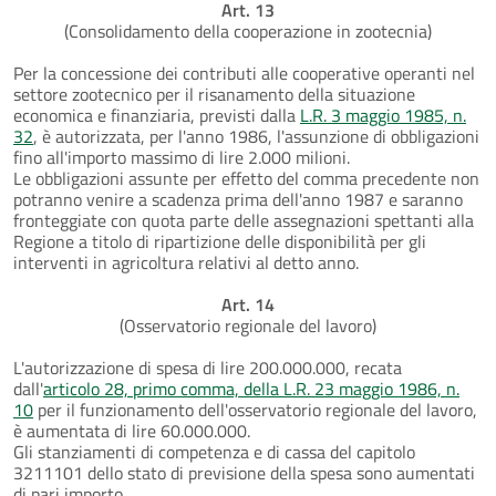
Art. 13
(Consolidamento della cooperazione in zootecnia)
Per la concessione dei contributi alle cooperative operanti nel
settore zootecnico per il risanamento della situazione
economica e finanziaria, previsti dalla
L.R. 3 maggio 1985, n.
32
, è autorizzata, per l'anno 1986, l'assunzione di obbligazioni
fino all'importo massimo di lire 2.000 milioni.
Le obbligazioni assunte per effetto del comma precedente non
potranno venire a scadenza prima dell'anno 1987 e saranno
fronteggiate con quota parte delle assegnazioni spettanti alla
Regione a titolo di ripartizione delle disponibilità per gli
interventi in agricoltura relativi al detto anno.
Art. 14
(Osservatorio regionale del lavoro)
L'autorizzazione di spesa di lire 200.000.000, recata
dall'
articolo 28, primo comma, della L.R. 23 maggio 1986, n.
10
per il funzionamento dell'osservatorio regionale del lavoro,
è aumentata di lire 60.000.000.
Gli stanziamenti di competenza e di cassa del capitolo
3211101 dello stato di previsione della spesa sono aumentati
di pari importo.