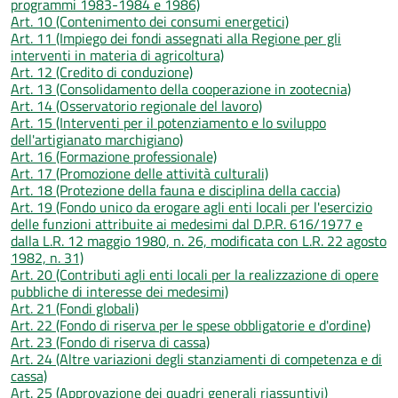
programmi 1983-1984 e 1986)
Art. 10 (Contenimento dei consumi energetici)
Art. 11 (Impiego dei fondi assegnati alla Regione per gli
interventi in materia di agricoltura)
Art. 12 (Credito di conduzione)
Art. 13 (Consolidamento della cooperazione in zootecnia)
Art. 14 (Osservatorio regionale del lavoro)
Art. 15 (Interventi per il potenziamento e lo sviluppo
dell'artigianato marchigiano)
Art. 16 (Formazione professionale)
Art. 17 (Promozione delle attività culturali)
Art. 18 (Protezione della fauna e disciplina della caccia)
Art. 19 (Fondo unico da erogare agli enti locali per l'esercizio
delle funzioni attribuite ai medesimi dal D.P.R. 616/1977 e
dalla L.R. 12 maggio 1980, n. 26, modificata con L.R. 22 agosto
1982, n. 31)
Art. 20 (Contributi agli enti locali per la realizzazione di opere
pubbliche di interesse dei medesimi)
Art. 21 (Fondi globali)
Art. 22 (Fondo di riserva per le spese obbligatorie e d'ordine)
Art. 23 (Fondo di riserva di cassa)
Art. 24 (Altre variazioni degli stanziamenti di competenza e di
cassa)
Art. 25 (Approvazione dei quadri generali riassuntivi)