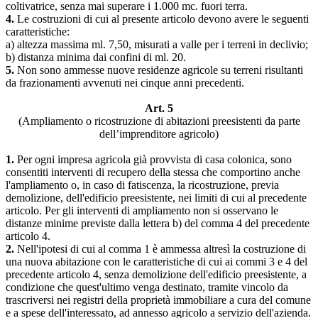
coltivatrice, senza mai superare i 1.000 mc. fuori terra.
4.
Le costruzioni di cui al presente articolo devono avere le seguenti
caratteristiche:
a) altezza massima ml. 7,50, misurati a valle per i terreni in declivio;
b) distanza minima dai confini di ml. 20.
5.
Non sono ammesse nuove residenze agricole su terreni risultanti
da frazionamenti avvenuti nei cinque anni precedenti.
Art. 5
(Ampliamento o ricostruzione di abitazioni preesistenti da parte
dell’imprenditore agricolo)
1.
Per ogni impresa agricola già provvista di casa colonica, sono
consentiti interventi di recupero della stessa che comportino anche
l'ampliamento o, in caso di fatiscenza, la ricostruzione, previa
demolizione, dell'edificio preesistente, nei limiti di cui al precedente
articolo. Per gli interventi di ampliamento non si osservano le
distanze minime previste dalla lettera b) del comma 4 del precedente
articolo 4.
2.
Nell'ipotesi di cui al comma 1 è ammessa altresì la costruzione di
una nuova abitazione con le caratteristiche di cui ai commi 3 e 4 del
precedente articolo 4, senza demolizione dell'edificio preesistente, a
condizione che quest'ultimo venga destinato, tramite vincolo da
trascriversi nei registri della proprietà immobiliare a cura del comune
e a spese dell'interessato, ad annesso agricolo a servizio dell'azienda.