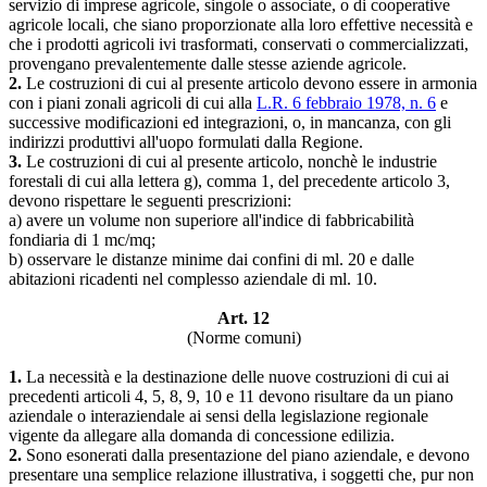
servizio di imprese agricole, singole o associate, o di cooperative
agricole locali, che siano proporzionate alla loro effettive necessità e
che i prodotti agricoli ivi trasformati, conservati o commercializzati,
provengano prevalentemente dalle stesse aziende agricole.
2.
Le costruzioni di cui al presente articolo devono essere in armonia
con i piani zonali agricoli di cui alla
L.R. 6 febbraio 1978, n. 6
e
successive modificazioni ed integrazioni, o, in mancanza, con gli
indirizzi produttivi all'uopo formulati dalla Regione.
3.
Le costruzioni di cui al presente articolo, nonchè le industrie
forestali di cui alla lettera g), comma 1, del precedente articolo 3,
devono rispettare le seguenti prescrizioni:
a) avere un volume non superiore all'indice di fabbricabilità
fondiaria di 1 mc/mq;
b) osservare le distanze minime dai confini di ml. 20 e dalle
abitazioni ricadenti nel complesso aziendale di ml. 10.
Art. 12
(Norme comuni)
1.
La necessità e la destinazione delle nuove costruzioni di cui ai
precedenti articoli 4, 5, 8, 9, 10 e 11 devono risultare da un piano
aziendale o interaziendale ai sensi della legislazione regionale
vigente da allegare alla domanda di concessione edilizia.
2.
Sono esonerati dalla presentazione del piano aziendale, e devono
presentare una semplice relazione illustrativa, i soggetti che, pur non