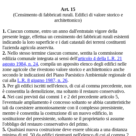
Art. 15
(Censimento di fabbricati rurali. Edifici di valore storico e
architettonico)
1.
Ciascun comune, entro un anno dall'entratain vigore della
presente legge, effettua un censimento dei fabbricati rurali esistenti
indicando la loro superficie e i dati catastali dei terreni costituenti
l'azienda agricola asservita.
2.
Nello stesso termine ciascun comune, sentita la commissione
edilizia comunale integrata ai sensi dell'
articolo 4 della L.R. 21
agosto 1984, n. 24
, compila un apposito elenco degli edifici nelle
zone agricole che rivestono valore storico e architettonico anche
secondo le indicazioni del Piano Paesistico Ambientale regionale di
cui alla
L.R. 8 giugno 1987, n. 26
.
3.
Per gli edifici iscritti nell'elenco, di cui al comma precedente, non
è consentita la demolizione, ma soltanto il restauro conservativo.
4.
Nei casi previsti dai commi 1 e 2 del precedente articolo 5,
l'eventuale ampliamento è concesso soltanto se abbia caratteristiche
tali da coesistere armoniosamente con il complesso preesistente,
mentre è consentita la costruzione di un nuovo edificio, in
sostituzione del preesistente, soltanto se il proprietario si assume
l'obbligo del restauro conservativo del primo.
5.
Qualsiasi nuova costruzione deve essere ubicata a una distanza
minima di ml. 50 da edifici rientranti nell'elenco di cui al comma 2