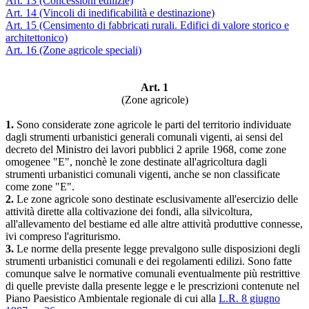
Art. 13 (Concessioni edilizie)
Art. 14 (Vincoli di inedificabilità e destinazione)
Art. 15 (Censimento di fabbricati rurali. Edifici di valore storico e
architettonico)
Art. 16 (Zone agricole speciali)
Art. 1
(Zone agricole)
1.
Sono considerate zone agricole le parti del territorio individuate
dagli strumenti urbanistici generali comunali vigenti, ai sensi del
decreto del Ministro dei lavori pubblici 2 aprile 1968, come zone
omogenee "E", nonchè le zone destinate all'agricoltura dagli
strumenti urbanistici comunali vigenti, anche se non classificate
come zone "E".
2.
Le zone agricole sono destinate esclusivamente all'esercizio delle
attività dirette alla coltivazione dei fondi, alla silvicoltura,
all'allevamento del bestiame ed alle altre attività produttive connesse,
ivi compreso l'agriturismo.
3.
Le norme della presente legge prevalgono sulle disposizioni degli
strumenti urbanistici comunali e dei regolamenti edilizi. Sono fatte
comunque salve le normative comunali eventualmente più restrittive
di quelle previste dalla presente legge e le prescrizioni contenute nel
Piano Paesistico Ambientale regionale di cui alla
L.R. 8 giugno