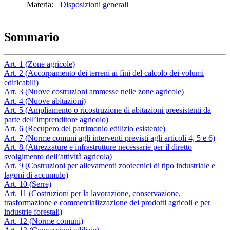
Materia:
Disposizioni generali
Sommario
Art. 1 (Zone agricole)
Art. 2 (Accorpamento dei terreni ai fini del calcolo dei volumi
edificabili)
Art. 3 (Nuove costruzioni ammesse nelle zone agricole)
Art. 4 (Nuove abitazioni)
Art. 5 (Ampliamento o ricostruzione di abitazioni preesistenti da
parte dell’imprenditore agricolo)
Art. 6 (Recupero del patrimonio edilizio esistente)
Art. 7 (Norme comuni agli interventi previsti agli articoli 4, 5 e 6)
Art. 8 (Attrezzature e infrastrutture necessarie per il diretto
svolgimento dell’attività agricola)
Art. 9 (Costruzioni per allevamenti zootecnici di tipo industriale e
lagoni di accumulo)
Art. 10 (Serre)
Art. 11 (Costruzioni per la lavorazione, conservazione,
trasformazione e commercializzazione dei prodotti agricoli e per
industrie forestali)
Art. 12 (Norme comuni)