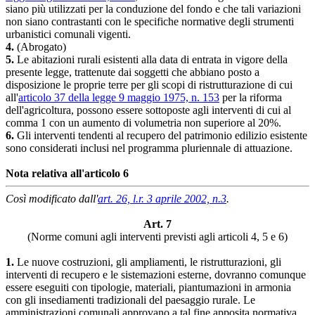
siano più utilizzati per la conduzione del fondo e che tali variazioni
non siano contrastanti con le specifiche normative degli strumenti
urbanistici comunali vigenti.
4.
(Abrogato)
5.
Le abitazioni rurali esistenti alla data di entrata in vigore della
presente legge, trattenute dai soggetti che abbiano posto a
disposizione le proprie terre per gli scopi di ristrutturazione di cui
all'
articolo 37 della legge 9 maggio 1975, n. 153
per la riforma
dell'agricoltura, possono essere sottoposte agli interventi di cui al
comma 1 con un aumento di volumetria non superiore al 20%.
6.
Gli interventi tendenti al recupero del patrimonio edilizio esistente
sono considerati inclusi nel programma pluriennale di attuazione.
Nota relativa all'articolo 6
Così modificato dall'
art. 26, l.r. 3 aprile 2002, n.3
.
Art. 7
(Norme comuni agli interventi previsti agli articoli 4, 5 e 6)
1.
Le nuove costruzioni, gli ampliamenti, le ristrutturazioni, gli
interventi di recupero e le sistemazioni esterne, dovranno comunque
essere eseguiti con tipologie, materiali, piantumazioni in armonia
con gli insediamenti tradizionali del paesaggio rurale. Le
amministrazioni comunali approvano a tal fine apposita normativa.