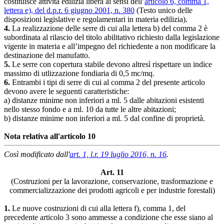
costituisce attività edilizia libera ai sensi dell’
articolo 6, comma 1,
lettera e), del d.p.r. 6 giugno 2001, n. 380
(Testo unico delle
disposizioni legislative e regolamentari in materia edilizia).
4.
La realizzazione delle serre di cui alla lettera b) del comma 2 è
subordinata al rilascio del titolo abilitativo richiesto dalla legislazione
vigente in materia e all’impegno del richiedente a non modificare la
destinazione del manufatto.
5.
Le serre con copertura stabile devono altresì rispettare un indice
massimo di utlizzazione fondiaria di 0,5 mc/mq.
6.
Entrambi i tipi di serre di cui al comma 2 del presente articolo
devono avere le seguenti caratteristiche:
a) distanze minime non inferiori a ml. 5 dalle abitazioni esistenti
nello stesso fondo e a ml. 10 da tutte le altre abitazioni;
b) distanze minime non inferiori a ml. 5 dal confine di proprietà.
Nota relativa all'articolo 10
Così modificato dall'
art. 1, l.r. 19 luglio 2016, n. 16
.
Art. 11
(Costruzioni per la lavorazione, conservazione, trasformazione e
commercializzazione dei prodotti agricoli e per industrie forestali)
1.
Le nuove costruzioni di cui alla lettera f), comma 1, del
precedente articolo 3 sono ammesse a condizione che esse siano al