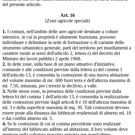
del presente articolo.
Art. 16
(Zone agricole speciali)
1.
I comuni, nell'ambito delle aree agricole destinate a colture
intensive, in cui la proprietà è altamente frazionata, possono
individuare e delimitare in sede di formazione o di variante dello
strumento urbanistico generale, parti del territorio per insediamenti a
carattere rurale ai sensi dell'articolo 2, lettera e) del decreto del
Ministro dei lavori pubblici 2 aprile 1968.
2.
In dette zone, sulla base di un piano attuativo d'iniziativa
comunale e alle condizioni previste dalla lettera a) del comma 1
dell'articolo 13, è consentita la costruzione di una nuova abitazione
del volume massimo di mc. 600 fuori terra e dell'altezza massima di
ml. 7,50, misurata, per i terreni in declivio, a valle.
3.
Nelle stesse zone, in presenza delle condizioni previste dalla
lettera b) del comma 1 dell'articolo 13, è consentita la realizzazione
delle costruzioni previste dagli articoli 8 e 10 dell'altezza massima di
ml. 3 e della superficie massima di mq. 30. Tali costruzioni devono
essere poste alla distanza dai fabbricati residenziali di almeno ml. 10
e dai confini almeno ml. 5.
4.
Se le costruzioni di cui al comma precedente sono realizzate
all'interno del fabbricato adibito ad abitazione, il loro volume deve
rientrare nella cubatura massima prevista per quest'ultimo.