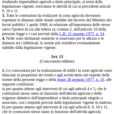
risultando imprenditori agricoli a titolo principale, ai sensi della
legislazione vigente, esercitano le attività di cui ai precedenti articoli
9, 10 e 11.
3.
Tutte le costruzioni da realizzare in zona agricola dovranno
rispettare le distanze dalle strade stabilite dal decreto del Ministro dei
lavori pubblici 1 aprile 1968, in relazione all'importanza delle stesse
salvo l'ipotesi di cui alla lettera a), comma 2, dell'articolo 10 della
presente legge e i casi previsti dalla
L.R. 21 maggio 1975, n. 34
.
4.
Nelle zone dichiarate sismiche si osservano per le altezze e le
distanze tra i fabbricati, le norme più restrittive eventualmente
stabilite dalla legislazione vigente.
Art. 13
(Concessioni edilizie)
1.
Le concessioni per la realizzazione di edifici in zone agricole sono
rilasciate ai proprietari dei fondi o agli aventi titolo nel rispetto delle
norme della presente legge e della
legge 28 gennaio 1977, n. 10
, alle
seguenti condizioni:
a) per quanto attiene agli interventi di cui agli articoli 4 e 5, che le
costruzioni stesse siano in funzione dell'attività agricola e delle
esigenze abitative dell'imprenditore a titolo principale singolo o
associato, con i requisiti previsti dalla legislazione vigente in materia;
b) per quanto attiene agli interventi di cui agli articoli 8, 9, 10 e 11,
che le costruzioni stesse siano in funzione dell'attività agricola