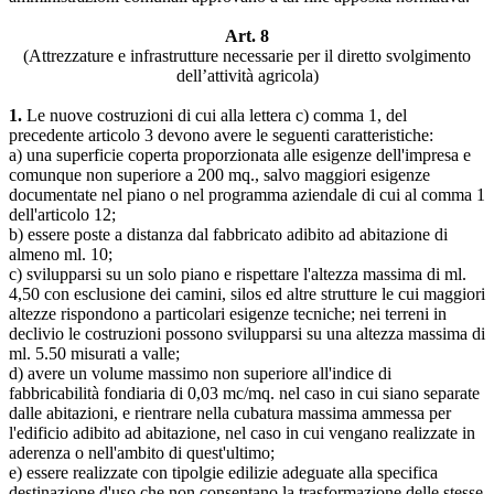
Art. 8
(Attrezzature e infrastrutture necessarie per il diretto svolgimento
dell’attività agricola)
1.
Le nuove costruzioni di cui alla lettera c) comma 1, del
precedente articolo 3 devono avere le seguenti caratteristiche:
a) una superficie coperta proporzionata alle esigenze dell'impresa e
comunque non superiore a 200 mq., salvo maggiori esigenze
documentate nel piano o nel programma aziendale di cui al comma 1
dell'articolo 12;
b) essere poste a distanza dal fabbricato adibito ad abitazione di
almeno ml. 10;
c) svilupparsi su un solo piano e rispettare l'altezza massima di ml.
4,50 con esclusione dei camini, silos ed altre strutture le cui maggiori
altezze rispondono a particolari esigenze tecniche; nei terreni in
declivio le costruzioni possono svilupparsi su una altezza massima di
ml. 5.50 misurati a valle;
d) avere un volume massimo non superiore all'indice di
fabbricabilità fondiaria di 0,03 mc/mq. nel caso in cui siano separate
dalle abitazioni, e rientrare nella cubatura massima ammessa per
l'edificio adibito ad abitazione, nel caso in cui vengano realizzate in
aderenza o nell'ambito di quest'ultimo;
e) essere realizzate con tipolgie edilizie adeguate alla specifica
destinazione d'uso che non consentano la trasformazione delle stesse