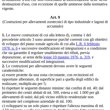
destinazioni d'uso, con eccezione di quelle ammesse dalla normativa
vigente.
Art. 9
(Costruzioni per allevamenti zootecnici di tipo industriale e lagoni di
accumulo)
1.
Le nuove costruzioni di cui alla lettera d), comma 1 del
precedente articolo 3 sono ammesse purchè coerenti con gli obiettivi
di sviluppo del piano zonale agricolo di cui alla
L.R. 6 febbraio
1978, n. 6
e successive modificazioni ed integrazioni e a condizione
che sia garantito il regolare smaltimento dei rifiuti, previa
depurazione, ai sensi della
legge 10 maggio 1976, n. 319
, e
successive modificazioni ed integrazioni.
2.
Le costruzioni per allevamenti devono avere le seguenti
caratteristiche:
a) essere protette da una zona circostante, con recinzioni ed
opportune alberature, di superficie pari a quella degli edifici da
realizzare, moltiplicata per 5;
b) rispettare le seguenti distanze minime: dai confini di ml. 40; dal
perimetro dei centri abitati di ml. 500, estesa a ml. 1.000 per gli
allevamenti di suini; dal più vicino edificio residenziale non
rientrante nel complesso aziendale di ml. 100;
c) svilupparsi su un solo piano e rispettare l'altezza massima di ml.