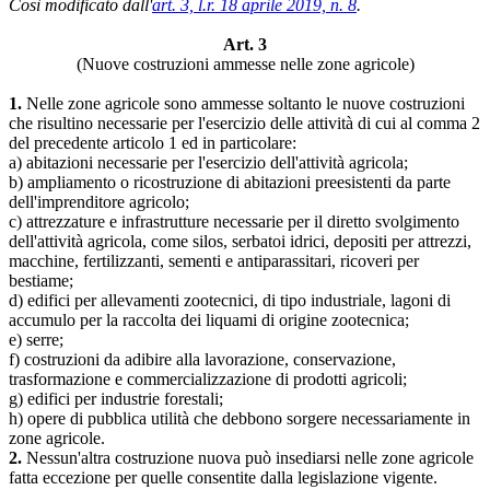
Così modificato dall'
art. 3, l.r. 18 aprile 2019, n. 8
.
Art. 3
(Nuove costruzioni ammesse nelle zone agricole)
1.
Nelle zone agricole sono ammesse soltanto le nuove costruzioni
che risultino necessarie per l'esercizio delle attività di cui al comma 2
del precedente articolo 1 ed in particolare:
a) abitazioni necessarie per l'esercizio dell'attività agricola;
b) ampliamento o ricostruzione di abitazioni preesistenti da parte
dell'imprenditore agricolo;
c) attrezzature e infrastrutture necessarie per il diretto svolgimento
dell'attività agricola, come silos, serbatoi idrici, depositi per attrezzi,
macchine, fertilizzanti, sementi e antiparassitari, ricoveri per
bestiame;
d) edifici per allevamenti zootecnici, di tipo industriale, lagoni di
accumulo per la raccolta dei liquami di origine zootecnica;
e) serre;
f) costruzioni da adibire alla lavorazione, conservazione,
trasformazione e commercializzazione di prodotti agricoli;
g) edifici per industrie forestali;
h) opere di pubblica utilità che debbono sorgere necessariamente in
zone agricole.
2.
Nessun'altra costruzione nuova può insediarsi nelle zone agricole
fatta eccezione per quelle consentite dalla legislazione vigente.