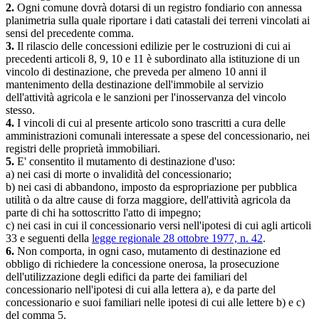
2.
Ogni comune dovrà dotarsi di un registro fondiario con annessa
planimetria sulla quale riportare i dati catastali dei terreni vincolati ai
sensi del precedente comma.
3.
Il rilascio delle concessioni edilizie per le costruzioni di cui ai
precedenti articoli 8, 9, 10 e 11 è subordinato alla istituzione di un
vincolo di destinazione, che preveda per almeno 10 anni il
mantenimento della destinazione dell'immobile al servizio
dell'attività agricola e le sanzioni per l'inosservanza del vincolo
stesso.
4.
I vincoli di cui al presente articolo sono trascritti a cura delle
amministrazioni comunali interessate a spese del concessionario, nei
registri delle proprietà immobiliari.
5.
E' consentito il mutamento di destinazione d'uso:
a) nei casi di morte o invalidità del concessionario;
b) nei casi di abbandono, imposto da espropriazione per pubblica
utilità o da altre cause di forza maggiore, dell'attività agricola da
parte di chi ha sottoscritto l'atto di impegno;
c) nei casi in cui il concessionario versi nell'ipotesi di cui agli articoli
33 e seguenti della
legge regionale 28 ottobre 1977, n. 42
.
6.
Non comporta, in ogni caso, mutamento di destinazione ed
obbligo di richiedere la concessione onerosa, la prosecuzione
dell'utilizzazione degli edifici da parte dei familiari del
concessionario nell'ipotesi di cui alla lettera a), e da parte del
concessionario e suoi familiari nelle ipotesi di cui alle lettere b) e c)
del comma 5.