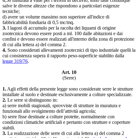
4,50 misurata a valle per i terreni in declivio; sono fatte comunque
salve le diverse altezze che rispondono a particolari esigenze
tecniche;
d) avere un volume massimo non superiore all'indice di
fabbricabilità fondiaria di 0,5 mc/mq.
3.
I lagoni di accumulo per la racolta dei liquami di origine
zootecnica devono essere posti a ml. 100 dalle abitazioni e dai
confini e devono essere realizzati all'interno della zona di protezione
di cui alla lettera a) del comma 2.
4.
Sono considerati allevamenti zootecnici di tipo industriale quelli la
cui consistenza supera il rapporto peso-superficie stabilito dalla
legge 319/76
.
Art. 10
(Serre)
1.
Agli effetti della presente legge sono considerate serre le strutture
installate al suolo e destinate esclusivamente a colture specializzate.
2.
Le serre si distinguono in:
a) serre mobili stagionali, sprovviste di strutture in muratura e
funzionali allo svolgimento dell’attività agricola;
b) serre fisse destinate a colture protette, normalmente con
condizioni climatiche artificiali e pertanto con strutture e coperture
stabili.
3.
La realizzazione delle serre di cui alla lettera a) del comma 2