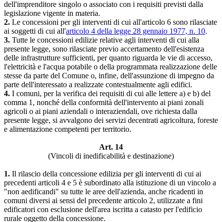
dell'imprenditore singolo o associato con i requisiti previsti dalla
legislazione vigente in materia.
2.
Le concessioni per gli interventi di cui all'articolo 6 sono rilasciate
ai soggetti di cui all'
articolo 4 della legge 28 gennaio 1977, n. 10
.
3.
Tutte le concessioni edilizie relative agli interventi di cui alla
presente legge, sono rilasciate previo accertamento dell'esistenza
delle infrastrutture sufficienti, per quanto riguarda le vie di accesso,
l'elettricità e l'acqua potabile o della programmata realizzazione delle
stesse da parte del Comune o, infine, dell'assunzione di impegno da
parte dell'interessato a realizzate contestualmente agli edifici.
4.
I comuni, per la verifica dei requisiti di cui alle lettere a) e b) del
comma 1, nonché della conformità dell'intervento ai piani zonali
agricoli o ai piani aziendali o interaziendali, ove richiesta dalla
presente legge, si avvalgono dei servizi decentrati agricoltura, foreste
e alimentazione competenti per territorio.
Art. 14
(Vincoli di inedificabilità e destinazione)
1.
Il rilascio della concessione edilizia per gli interventi di cui ai
precedenti articoli 4 e 5 è subordinato alla istituzione di un vincolo a
"non aedificandi" su tutte le aree dell'azienda, anche ricadenti in
comuni diversi ai sensi del precedente articolo 2, utilizzate a fini
edificatori con esclusione dell'area iscritta a catasto per l'edificio
rurale oggetto della concessione.