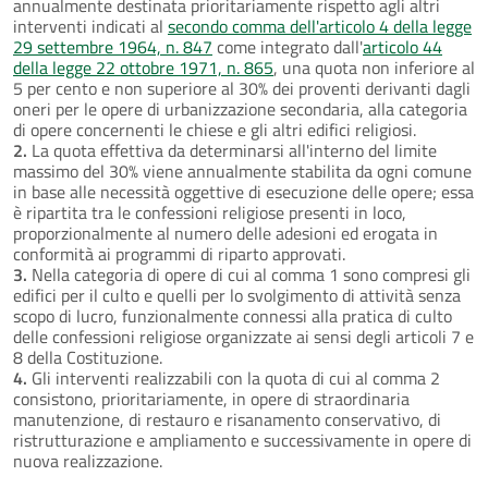
annualmente destinata prioritariamente rispetto agli altri
interventi indicati al
secondo comma dell'articolo 4 della legge
29 settembre 1964, n. 847
come integrato dall'
articolo 44
della legge 22 ottobre 1971, n. 865
, una quota non inferiore al
5 per cento e non superiore al 30% dei proventi derivanti dagli
oneri per le opere di urbanizzazione secondaria, alla categoria
di opere concernenti le chiese e gli altri edifici religiosi.
2.
La quota effettiva da determinarsi all'interno del limite
massimo del 30% viene annualmente stabilita da ogni comune
in base alle necessità oggettive di esecuzione delle opere; essa
è ripartita tra le confessioni religiose presenti in loco,
proporzionalmente al numero delle adesioni ed erogata in
conformità ai programmi di riparto approvati.
3.
Nella categoria di opere di cui al comma 1 sono compresi gli
edifici per il culto e quelli per lo svolgimento di attività senza
scopo di lucro, funzionalmente connessi alla pratica di culto
delle confessioni religiose organizzate ai sensi degli articoli 7 e
8 della Costituzione.
4.
Gli interventi realizzabili con la quota di cui al comma 2
consistono, prioritariamente, in opere di straordinaria
manutenzione, di restauro e risanamento conservativo, di
ristrutturazione e ampliamento e successivamente in opere di
nuova realizzazione.