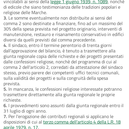
vincolabili ai sensi della
legge 1 giugno 1939, n. 1089
, nonchè
di edicole che siano testimonianza delle tradizioni popolari e
religiose delle Marche.
3.
Le somme eventualmente non distribuite ai sensi del
comma 2 sono destinate a finanziare, fino ad un massimo del
30% della spesa prevista nel progetto originario, interventi di
manutenzione, restauro e risanamento conservativo in edifici
diversi da quelli previsti dal comma precedente.
4.
Il sindaco, entro il termine perentorio di trenta giorni
dall'approvazione del bilancio, è tenuto a trasmettere alla
giunta regionale copia delle richieste e dei progetti presentati
dalle confessioni religiose, nonchè del programma di cui al
comma 2 dell'articolo 2, corredati da attestazione del sindaco
stesso, previo parere dei competenti uffici tecnici comunali,
sulla validità dei progetti e sulla congruità della spesa
prevista.
5.
In mancanza, le confessioni religiose interessate potranno
trasmettere direttamente alla giunta regionale le proprie
richieste.
6.
I provvedimenti sono assunti dalla giunta regionale entro il
31 luglio di ogni anno.
7.
Per l'erogazione dei contributi regionali si applicano le
disposizioni di cui al
terzo comma dell'articolo 4 della L.R. 18
aprile 1979, n. 17
.