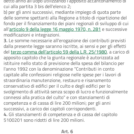
detto anno all'uopo utilizzando l'apposito accantonamento di
cui alla partita 3 bis dell'elenco 2;
b) per gli anni successivi, mediante impiego di quota parte
delle somme spettanti alla Regione a titolo di ripartizione del
fondo per il finanziamento dei piani regionali di sviluppo di cui
all'
articolo 9 della legge 16 maggio 1970, n. 281
e successive
modificazioni e integrazioni.
3.
Le somme necessarie all'erogazione dei contributi previsti
dalla presente legge saranno iscritte, ai sensi e per gli effetti
del
terzo comma dell'articolo 59 della L.R. 25/1980
, a carico di
apposito capitolo che la giunta regionale è autorizzata ad
istituire nello stato di previsione della spesa del bilancio per
l'anno 1992 con la denominazione "Contributi in conto
capitale alle confessioni religiose nelle spese per i lavori di
straordinaria manutenzione, restauro e risanamento
conservativo di edifici per il culto e degli edifici per lo
svolgimento di attività senza scopo di lucro e funzionalmente
connessi alla pratica del culto" e con stanziamenti di
competenza e di cassa di lire 200 milioni; per gli anni
successivi, a carico dei capitoli corrispondenti.
4.
Gli stanziamenti di competenza e di cassa del capitolo
5100201 sono ridotti di lire 200 milioni.
Art. 6