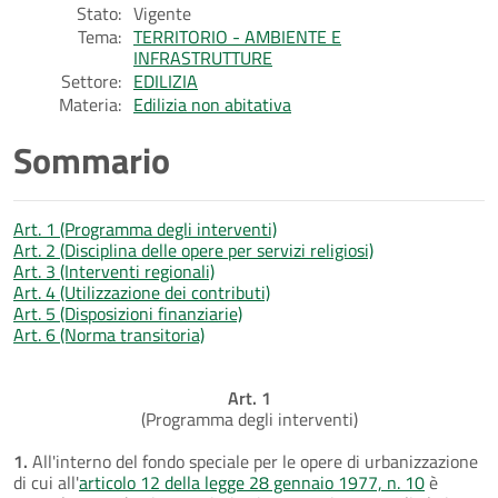
Stato:
Vigente
Tema:
TERRITORIO - AMBIENTE E
INFRASTRUTTURE
Settore:
EDILIZIA
Materia:
Edilizia non abitativa
Sommario
Art. 1 (Programma degli interventi)
Art. 2 (Disciplina delle opere per servizi religiosi)
Art. 3 (Interventi regionali)
Art. 4 (Utilizzazione dei contributi)
Art. 5 (Disposizioni finanziarie)
Art. 6 (Norma transitoria)
Art. 1
(Programma degli interventi)
1.
All'interno del fondo speciale per le opere di urbanizzazione
di cui all'
articolo 12 della legge 28 gennaio 1977, n. 10
è