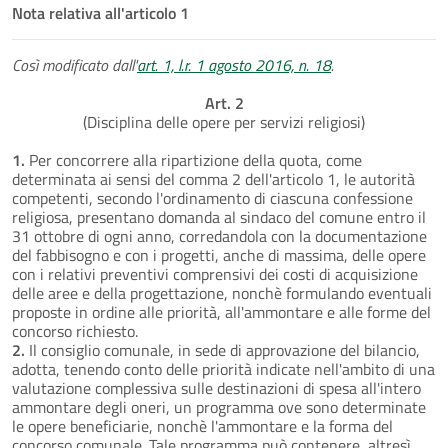
Nota relativa all'articolo 1
Così modificato dall'
art. 1, l.r. 1 agosto 2016, n. 18
.
Art. 2
(Disciplina delle opere per servizi religiosi)
1.
Per concorrere alla ripartizione della quota, come
determinata ai sensi del comma 2 dell'articolo 1, le autorità
competenti, secondo l'ordinamento di ciascuna confessione
religiosa, presentano domanda al sindaco del comune entro il
31 ottobre di ogni anno, corredandola con la documentazione
del fabbisogno e con i progetti, anche di massima, delle opere
con i relativi preventivi comprensivi dei costi di acquisizione
delle aree e della progettazione, nonchè formulando eventuali
proposte in ordine alle priorità, all'ammontare e alle forme del
concorso richiesto.
2.
Il consiglio comunale, in sede di approvazione del bilancio,
adotta, tenendo conto delle priorità indicate nell'ambito di una
valutazione complessiva sulle destinazioni di spesa all'intero
ammontare degli oneri, un programma ove sono determinate
le opere beneficiarie, nonchè l'ammontare e la forma del
concorso comunale. Tale programma può contenere, altresì,