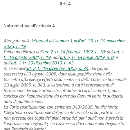
Art. 4
.........................................................................
Nota relativa all'articolo 4
Abrogato dalla
lettera a) del comma 1 dell'art. 35, l.r. 30 novembre
2023, n. 19
.
Prima modificato dall'
art. 2, l.r. 24 febbraio 1997, n. 18
; dall'
art. 1,
l.r. 16 agosto 2001, n. 19
; dall'
art. 5, l.r. 18 aprile 2019, n. 8
, e
dall'
art. 1, l.r. 30 dicembre 2019, n. 43
.
Ai sensi dell'
art. 2, l.r. 16 dicembre 2005, n. 34
, dal giorno
successivo al 3 agosto 2005, data della pubblicazione nella
Gazzetta ufficiale, gli effetti della sentenza della Corte costituzionale
29 luglio 2005, n. 343, si estendono a tutti i procedimenti di
formazione dei piani urbanistici attuativi di cui al comma 1, non
conclusi con l’approvazione da parte dei Comuni entro la suddetta
data di pubblicazione.
La Corte costituzionale, con sentenza 343/2005, ha dichiarato
l'illegittimità costituzionale del presente articolo nella parte in cui
non prevede che copia dei piani attuativi, per i quali non è prevista
l'approvazione regionale, sia trasmessa dai Comuni alla Regione (o
alla Provincia delegata).