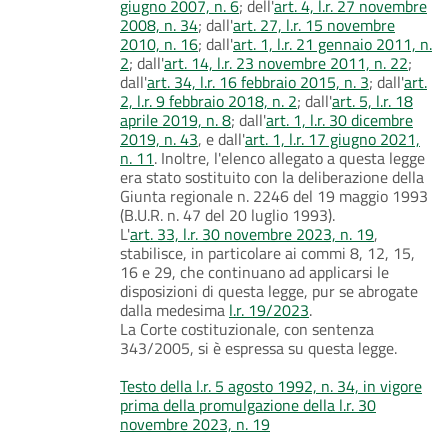
giugno 2007, n. 6
; dell'
art. 4, l.r. 27 novembre
2008, n. 34
; dall'
art. 27, l.r. 15 novembre
2010, n. 16
; dall'
art. 1, l.r. 21 gennaio 2011, n.
2
; dall'
art. 14, l.r. 23 novembre 2011, n. 22
;
dall'
art. 34, l.r. 16 febbraio 2015, n. 3
; dall'
art.
2, l.r. 9 febbraio 2018, n. 2
; dall'
art. 5, l.r. 18
aprile 2019, n. 8
; dall'
art. 1, l.r. 30 dicembre
2019, n. 43
, e dall'
art. 1, l.r. 17 giugno 2021,
n. 11
. Inoltre, l'elenco allegato a questa legge
era stato sostituito con la deliberazione della
Giunta regionale n. 2246 del 19 maggio 1993
(B.U.R. n. 47 del 20 luglio 1993).
L'
art. 33, l.r. 30 novembre 2023, n. 19
,
stabilisce, in particolare ai commi 8, 12, 15,
16 e 29, che continuano ad applicarsi le
disposizioni di questa legge, pur se abrogate
dalla medesima
l.r. 19/2023
.
La Corte costituzionale, con sentenza
343/2005, si è espressa su questa legge.
Testo della l.r. 5 agosto 1992, n. 34, in vigore
prima della promulgazione della l.r. 30
novembre 2023, n. 19