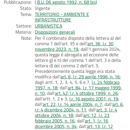
Pubblicazione:
( B.U. 06 agosto 1992, n. 68 bis)
Stato:
Vigente
Tema:
TERRITORIO - AMBIENTE E
INFRASTRUTTURE
Settore:
URBANISTICA
Materia:
Disposizioni generali
Note:
Per il combinato disposto della lettera a) del
comma 1 dell'art. 35 e dell'
art. 36, l.r. 30
novembre 2023, n. 19
, dall'1 gennaio 2024,
questa legge è abrogata ad eccezione delle
lettere g) e h) del comma 1 dell'art. 3 e della
lettera d) del comma 2 dell'art. 5.
Precedentemente questa legge era stata
modifica dall'
art. 6, l.r. 29 aprile 1996, n. 16
;
dagli artt. 1, 2, 3, 4, 5, 6 e 7,
l.r. 24 febbraio
1997, n. 18
; dall'
art. 84, l.r. 17 maggio 1999,
n. 10
; dall'
art. 42, l.r. 4 ottobre 1999, n. 26
;
dall'artt. 1, 2 e 3,
l.r. 16 agosto 2001, n. 19
;
dall'
art. 22, l.r. 14 aprile 2004, n. 7
; dall'
art. 6,
r.r. 4 dicembre 2004, n. 11
; dall'
art. 3, l.r. 4
ottobre 2004, n. 18
; dall'
art. 12, l.r. 23
febbraio 2005, n. 16
; dall'
art. 1, l.r. 16
dicembre 2005, n. 34
; dall'
art. 13, l.r. 12