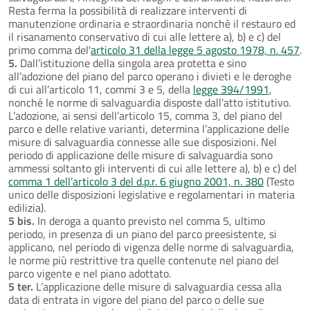
Resta ferma la possibilità di realizzare interventi di
manutenzione ordinaria e straordinaria nonchè il restauro ed
il risanamento conservativo di cui alle lettere a), b) e c) del
primo comma del'
articolo 31 della legge 5 agosto 1978, n. 457
.
5.
Dall’istituzione della singola area protetta e sino
all’adozione del piano del parco operano i divieti e le deroghe
di cui all’articolo 11, commi 3 e 5, della
legge 394/1991
,
nonché le norme di salvaguardia disposte dall’atto istitutivo.
L’adozione, ai sensi dell’articolo 15, comma 3, del piano del
parco e delle relative varianti, determina l’applicazione delle
misure di salvaguardia connesse alle sue disposizioni. Nel
periodo di applicazione delle misure di salvaguardia sono
ammessi soltanto gli interventi di cui alle lettere a), b) e c) del
comma 1 dell’articolo 3 del d.p.r. 6 giugno 2001, n. 380
(Testo
unico delle disposizioni legislative e regolamentari in materia
edilizia).
5 bis.
In deroga a quanto previsto nel comma 5, ultimo
periodo, in presenza di un piano del parco preesistente, si
applicano, nel periodo di vigenza delle norme di salvaguardia,
le norme più restrittive tra quelle contenute nel piano del
parco vigente e nel piano adottato.
5 ter.
L’applicazione delle misure di salvaguardia cessa alla
data di entrata in vigore del piano del parco o delle sue