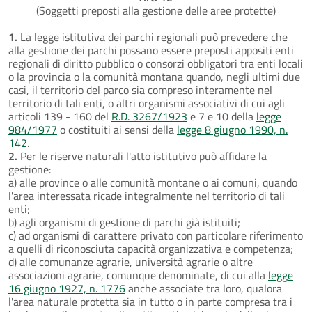
(Soggetti preposti alla gestione delle aree protette)
1.
La legge istitutiva dei parchi regionali può prevedere che
alla gestione dei parchi possano essere preposti appositi enti
regionali di diritto pubblico o consorzi obbligatori tra enti locali
o la provincia o la comunità montana quando, negli ultimi due
casi, il territorio del parco sia compreso interamente nel
territorio di tali enti, o altri organismi associativi di cui agli
articoli 139 - 160 del
R.D. 3267/1923
e 7 e 10 della
legge
984/1977
o costituiti ai sensi della
legge 8 giugno 1990, n.
142
.
2.
Per le riserve naturali l'atto istitutivo può affidare la
gestione:
a) alle province o alle comunità montane o ai comuni, quando
l'area interessata ricade integralmente nel territorio di tali
enti;
b) agli organismi di gestione di parchi già istituiti;
c) ad organismi di carattere privato con particolare riferimento
a quelli di riconosciuta capacità organizzativa e competenza;
d) alle comunanze agrarie, università agrarie o altre
associazioni agrarie, comunque denominate, di cui alla
legge
16 giugno 1927, n. 1776
anche associate tra loro, qualora
l'area naturale protetta sia in tutto o in parte compresa tra i