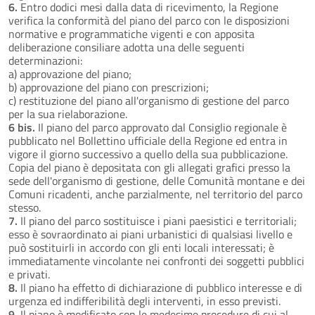
6.
Entro dodici mesi dalla data di ricevimento, la Regione
verifica la conformità del piano del parco con le disposizioni
normative e programmatiche vigenti e con apposita
deliberazione consiliare adotta una delle seguenti
determinazioni:
a) approvazione del piano;
b) approvazione del piano con prescrizioni;
c) restituzione del piano all'organismo di gestione del parco
per la sua rielaborazione.
6 bis.
Il piano del parco approvato dal Consiglio regionale è
pubblicato nel Bollettino ufficiale della Regione ed entra in
vigore il giorno successivo a quello della sua pubblicazione.
Copia del piano è depositata con gli allegati grafici presso la
sede dell'organismo di gestione, delle Comunità montane e dei
Comuni ricadenti, anche parzialmente, nel territorio del parco
stesso.
7.
Il piano del parco sostituisce i piani paesistici e territoriali;
esso è sovraordinato ai piani urbanistici di qualsiasi livello e
può sostituirli in accordo con gli enti locali interessati; è
immediatamente vincolante nei confronti dei soggetti pubblici
e privati.
8.
Il piano ha effetto di dichiarazione di pubblico interesse e di
urgenza ed indifferibilità degli interventi, in esso previsti.
9.
Il piano è modificato con le medesime procedure di cui al