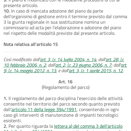
presente articolo.
10.
In caso di mancata adozione del piano da parte
dell'organismo di gestione entro il termine previsto dal comma
3 la giunta regionale in sua sostituzione nomina un
commissario ad acta per l'elaborazione e adozione del piano
nel rispetto delle modalità previste dal presente articolo.
Nota relativa all'articolo 15
Così modificato dall'
art. 3, l.r. 14 luglio 2004, n. 14
; dall'
art. 28, l.r.
10 febbraio 2006, n. 2
; dall'
art. 2, l.r. 23 giugno 2006, n. 7
; dall'
art.
9, l.r. 14 maggio 2012, n. 13
, e dall'
art. 3, l.r. 1 aprile 2015, n. 12
.
Art. 16
(Regolamento del parco)
1.
Il regolamento del parco disciplina l'esercizio delle attività
consentite nel territorio del parco secondo quanto previsto
dall'
articolo 11 della legge 394/1991
, consentendo in ogni
caso gli interventi di manutenzione di impianti tecnologici
esistenti.
2.
Per quanto riguarda la
lettera a) del comma 3 dell'articolo