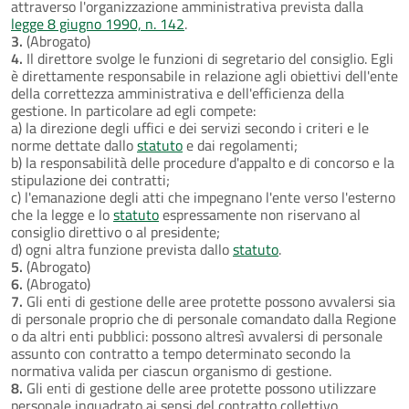
attraverso l'organizzazione amministrativa prevista dalla
legge 8 giugno 1990, n. 142
.
3.
(Abrogato)
4.
Il direttore svolge le funzioni di segretario del consiglio. Egli
è direttamente responsabile in relazione agli obiettivi dell'ente
della correttezza amministrativa e dell'efficienza della
gestione. In particolare ad egli compete:
a) la direzione degli uffici e dei servizi secondo i criteri e le
norme dettate dallo
statuto
e dai regolamenti;
b) la responsabilità delle procedure d'appalto e di concorso e la
stipulazione dei contratti;
c) l'emanazione degli atti che impegnano l'ente verso l'esterno
che la legge e lo
statuto
espressamente non riservano al
consiglio direttivo o al presidente;
d) ogni altra funzione prevista dallo
statuto
.
5.
(Abrogato)
6.
(Abrogato)
7.
Gli enti di gestione delle aree protette possono avvalersi sia
di personale proprio che di personale comandato dalla Regione
o da altri enti pubblici: possono altresì avvalersi di personale
assunto con contratto a tempo determinato secondo la
normativa valida per ciascun organismo di gestione.
8.
Gli enti di gestione delle aree protette possono utilizzare
personale inquadrato ai sensi del contratto collettivo