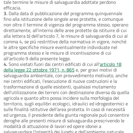
tale termine le misure di salvaguardia adottate perdono
efficacia.
3.
Dalla data di pubblicazione del programma quinquennale
fino alla istituzione delle singole aree protette, e comunque
non oltre il termine di vigenza del programma stesso, operano
direttamente, all'interno delle aree protette da istituire di cui
alla lettera b) dell'articolo 7, le misure di salvaguardia di cui al
comma 4, se più restrittive della normativa in vigore, nonchè
le altre specifiche misure eventualmente individuate nel
programma stesso e le misure di incentivazione di cui
all'articolo 9 della presente legge.
4.
Sono vietati fuori dai centri edificati di cui all'
articolo 18
della legge 22 ottobre 1971, n. 865
e, per gravi motivi di
salvaguardia ambientale, con provvedimento motivato, anche
nei centri edificati, l'esecuzione di nuove costruzioni e la
trasformazione di quelle esistenti, qualsiasi mutamento
dell'utilizzazione dei terreni con destinazione diversa da quella
agricola e quanto altro possa incidere sulla morfologia del
territorio, sugli equilibri ecologici, idraulici ed idrogeotermici e
sulle finalità istitutive dell'area protetta. In caso di necessità
ed urgenza, il presidente della giunta regionale può consentire
deroghe alle presenti misure di salvaguardia prescrivendo le
modalità di attuazione di lavori ed opere idonei a
salvaguardare l'integrità dei luoghi e dell'ambiente naturale.