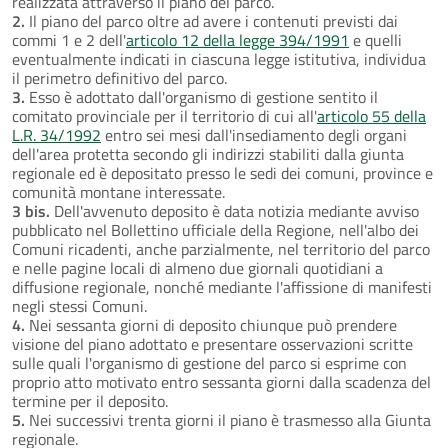
realizzata attraverso il piano del parco.
2.
Il piano del parco oltre ad avere i contenuti previsti dai
commi 1 e 2 dell'
articolo 12 della legge 394/1991
e quelli
eventualmente indicati in ciascuna legge istitutiva, individua
il perimetro definitivo del parco.
3.
Esso è adottato dall'organismo di gestione sentito il
comitato provinciale per il territorio di cui all'
articolo 55 della
L.R. 34/1992
entro sei mesi dall'insediamento degli organi
dell'area protetta secondo gli indirizzi stabiliti dalla giunta
regionale ed è depositato presso le sedi dei comuni, province e
comunità montane interessate.
3 bis.
Dell'avvenuto deposito è data notizia mediante avviso
pubblicato nel Bollettino ufficiale della Regione, nell'albo dei
Comuni ricadenti, anche parzialmente, nel territorio del parco
e nelle pagine locali di almeno due giornali quotidiani a
diffusione regionale, nonché mediante l'affissione di manifesti
negli stessi Comuni.
4.
Nei sessanta giorni di deposito chiunque può prendere
visione del piano adottato e presentare osservazioni scritte
sulle quali l'organismo di gestione del parco si esprime con
proprio atto motivato entro sessanta giorni dalla scadenza del
termine per il deposito.
5.
Nei successivi trenta giorni il piano è trasmesso alla Giunta
regionale.