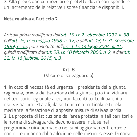
7.
Alla previsione di nuove aree protette dovrà corrispondere
un incremento delle relative risorse finanziarie disponibili.
Nota relativa all'articolo 7
Articolo prima modificato dall'
art. 15, l.r. 2 settembre 1997, n. 58
,
dall'
art. 25, l.r. 5 maggio 1998, n. 12
, e dall'
art. 13, l.r. 30 novembre
1999, n. 32
, poi sostituito dall'
art. 1, l.r. 14 luglio 2004, n. 14
,
quindi modificato dall'
art. 28, l.r. 10 febbraio 2006, n. 2
, e dall'
art.
32, l.r. 16 febbraio 2015, n. 3
.
Art. 8
(Misure di salvaguardia)
1.
In caso di necessità ed urgenza il presidente della giunta
regionale, previa deliberazione della giunta, può individuare
nel territorio regionale aree, non facenti parte di parchi o
riserve naturali statali, da sottoporre a particolare tutela
mediante la fissazione di apposite misure di salvaguardia.
2.
La proposta di istituzione dell'area protetta in tali territori e
le norme di salvaguardia devono essere incluse nel
programma quinquennale o nei suoi aggiornamenti entro e
non oltre un anno dalla adozione delle misure stesse. Decorso