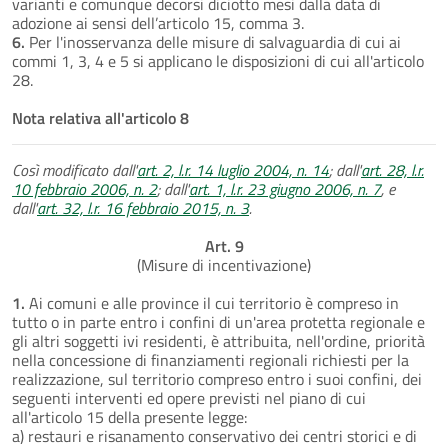
varianti e comunque decorsi diciotto mesi dalla data di
adozione ai sensi dell’articolo 15, comma 3.
6.
Per l'inosservanza delle misure di salvaguardia di cui ai
commi 1, 3, 4 e 5 si applicano le disposizioni di cui all'articolo
28.
Nota relativa all'articolo 8
Così modificato dall'
art. 2, l.r. 14 luglio 2004, n. 14
; dall'
art. 28, l.r.
10 febbraio 2006, n. 2
; dall'
art. 1, l.r. 23 giugno 2006, n. 7
, e
dall'
art. 32, l.r. 16 febbraio 2015, n. 3
.
Art. 9
(Misure di incentivazione)
1.
Ai comuni e alle province il cui territorio è compreso in
tutto o in parte entro i confini di un'area protetta regionale e
gli altri soggetti ivi residenti, è attribuita, nell'ordine, priorità
nella concessione di finanziamenti regionali richiesti per la
realizzazione, sul territorio compreso entro i suoi confini, dei
seguenti interventi ed opere previsti nel piano di cui
all'articolo 15 della presente legge:
a) restauri e risanamento conservativo dei centri storici e di