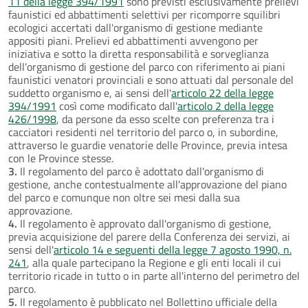
11 della legge 394/1991
sono previsti esclusivamente prelievi
faunistici ed abbattimenti selettivi per ricomporre squilibri
ecologici accertati dall'organismo di gestione mediante
appositi piani. Prelievi ed abbattimenti avvengono per
iniziativa e sotto la diretta responsabilità e sorveglianza
dell'organismo di gestione del parco con riferimento ai piani
faunistici venatori provinciali e sono attuati dal personale del
suddetto organismo e, ai sensi dell'
articolo 22 della legge
394/1991
così come modificato dall'
articolo 2 della legge
426/1998
, da persone da esso scelte con preferenza tra i
cacciatori residenti nel territorio del parco o, in subordine,
attraverso le guardie venatorie delle Province, previa intesa
con le Province stesse.
3.
Il regolamento del parco è adottato dall'organismo di
gestione, anche contestualmente all'approvazione del piano
del parco e comunque non oltre sei mesi dalla sua
approvazione.
4.
Il regolamento è approvato dall'organismo di gestione,
previa acquisizione del parere della Conferenza dei servizi, ai
sensi dell'
articolo 14 e seguenti della legge 7 agosto 1990, n.
241
, alla quale partecipano la Regione e gli enti locali il cui
territorio ricade in tutto o in parte all'interno del perimetro del
parco.
5.
Il regolamento è pubblicato nel Bollettino ufficiale della