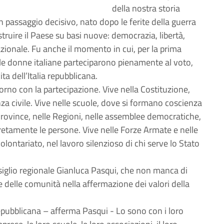
della nostra storia
n passaggio decisivo, nato dopo le ferite della guerra
struire il Paese su basi nuove: democrazia, libertà,
azionale. Fu anche il momento in cui, per la prima
 le donne italiane parteciparono pienamente al voto,
a dell’Italia repubblicana.
orno con la partecipazione. Vive nella Costituzione,
za civile. Vive nelle scuole, dove si formano coscienza
e Province, nelle Regioni, nelle assemblee democratiche,
ncretamente le persone. Vive nelle Forze Armate e nelle
volontariato, nel lavoro silenzioso di chi serve lo Stato
nsiglio regionale Gianluca Pasqui, che non manca di
 e delle comunità nella affermazione dei valori della
epubblicana – afferma Pasqui - Lo sono con i loro