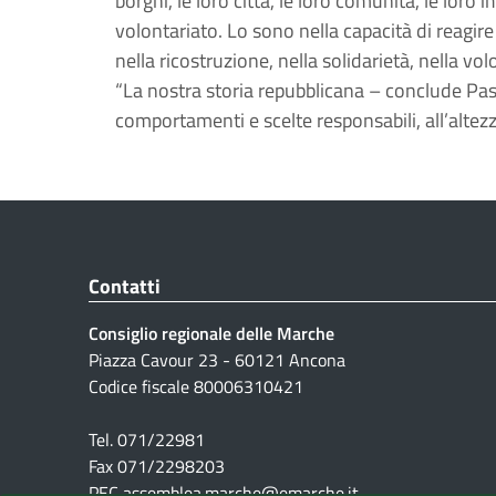
borghi, le loro città, le loro comunità, le loro i
volontariato. Lo sono nella capacità di reagire
nella ricostruzione, nella solidarietà, nella vo
“La nostra storia repubblicana – conclude Pas
comportamenti e scelte responsabili, all’altez
Contatti
Consiglio regionale delle Marche
Piazza Cavour 23 - 60121 Ancona
Codice fiscale 80006310421
Tel. 071/22981
Fax 071/2298203
PEC assemblea.marche@emarche.it