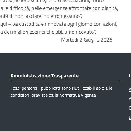
mprese, le loro scuole, le loro associazioni, il loro
 alle difficoltà, nelle emergenze affrontate con dignità,
lontà di non lasciare indietro nessuno”.
qui – va custodita e rinnovata ogni giorno con azioni,
za dei migliori esempi che abbiamo ricevuto”.
Martedì 2 Giugno 2026
Amministrazione Trasparente
L
I dati personali pubblicati sono riutilizzabili solo alle
A
condizioni previste dalla normativa vigente
A
C
U