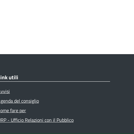
ink utili
vvisi
genda del consiglio
ome fare per
RP - Ufficio Relazioni con il Pubblico