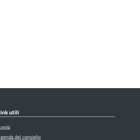
ink utili
vvisi
genda del consiglio