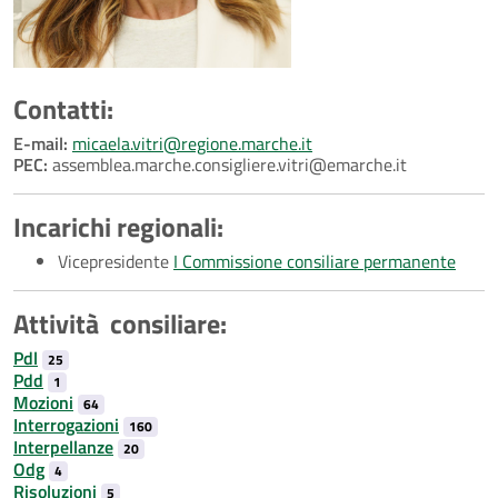
Contatti:
E-mail:
micaela.vitri@regione.marche.it
PEC:
assemblea.marche.consigliere.vitri@emarche.it
Incarichi regionali:
Vicepresidente
I Commissione consiliare permanente
Attività consiliare:
Pdl
25
Pdd
1
Mozioni
64
Interrogazioni
160
Interpellanze
20
Odg
4
Risoluzioni
5