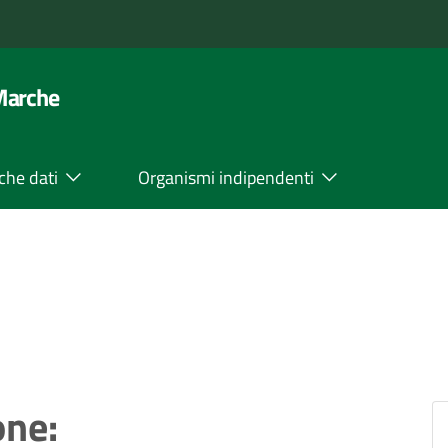
 Marche
che dati
Organismi indipendenti
one: