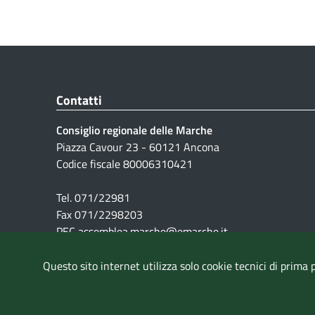
Contatti
Consiglio regionale delle Marche
Piazza Cavour 23 - 60121 Ancona
Codice fiscale 80006310421
Tel. 071/22981
Fax 071/2298203
PEC assemblea.marche@emarche.it
Questo sito internet utilizza solo cookie tecnici di prima 
Pubblicità legale
|
Note Legali
|
Cookie
|
Privacy
|