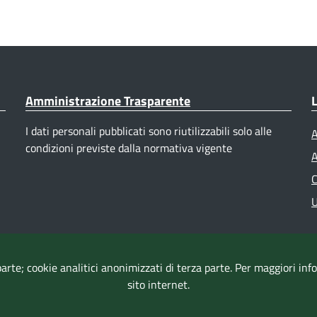
Amministrazione Trasparente
L
I dati personali pubblicati sono riutilizzabili solo alle
A
condizioni previste dalla normativa vigente
A
C
U
parte; cookie analitici anonimizzati di terza parte. Per maggiori in
sito internet.
Accessibilità
|
Dichiarazione di accessibilità
|
Mappa del sito
|