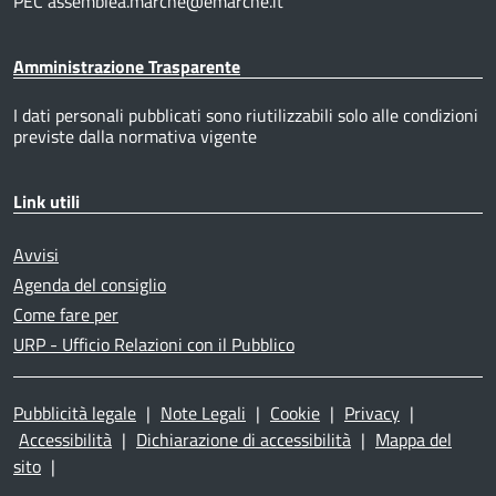
PEC assemblea.marche@emarche.it
Amministrazione Trasparente
I dati personali pubblicati sono riutilizzabili solo alle condizioni
previste dalla normativa vigente
Link utili
Avvisi
Agenda del consiglio
Come fare per
URP - Ufficio Relazioni con il Pubblico
Pubblicità legale
|
Note Legali
|
Cookie
|
Privacy
|
Accessibilità
|
Dichiarazione di accessibilità
|
Mappa del
sito
|