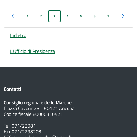
1
2
3
4
5
6
7
Pagina precedente
Pagina s
Indietro
L'Ufficio di Presidenza
Contatti
Consiglio regionale delle Marche
Piazza Cavour 23 - 60121 Ancona
Codice fiscale 80006310421
Tel. 071/22981
Fax 071/2298203