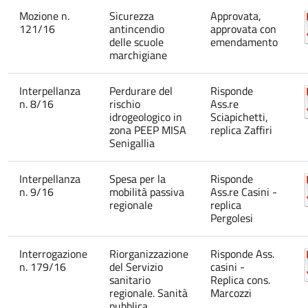
Mozione n.
Sicurezza
Approvata,
121/16
antincendio
approvata con
delle scuole
emendamento
marchigiane
Interpellanza
Perdurare del
Risponde
n. 8/16
rischio
Ass.re
idrogeologico in
Sciapichetti,
zona PEEP MISA
replica Zaffiri
Senigallia
Interpellanza
Spesa per la
Risponde
n. 9/16
mobilità passiva
Ass.re Casini -
regionale
replica
Pergolesi
Interrogazione
Riorganizzazione
Risponde Ass.
n. 179/16
del Servizio
casini -
sanitario
Replica cons.
regionale. Sanità
Marcozzi
pubblica