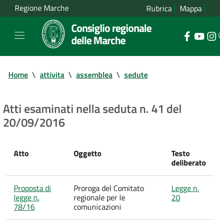
Regione Marche
Rubrica
Mappa
Consiglio regionale
delle Marche
Home
\
attivita
\
assemblea
\
sedute
Atti esaminati nella seduta n. 41 del
20/09/2016
Atto
Oggetto
Testo
deliberato
Proposta di
Proroga del Comitato
Legge n.
legge n.
regionale per le
20
78/16
comunicazioni