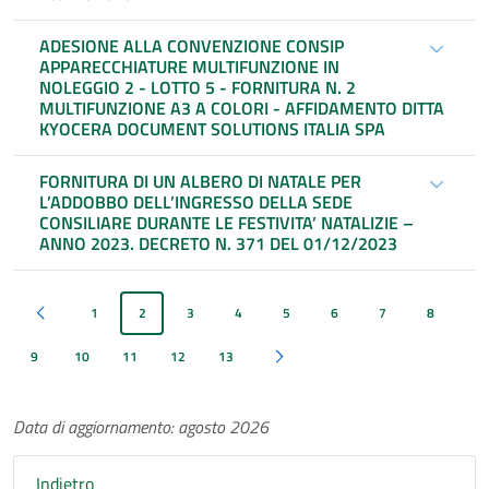
ADESIONE ALLA CONVENZIONE CONSIP
APPARECCHIATURE MULTIFUNZIONE IN
NOLEGGIO 2 - LOTTO 5 - FORNITURA N. 2
MULTIFUNZIONE A3 A COLORI - AFFIDAMENTO DITTA
KYOCERA DOCUMENT SOLUTIONS ITALIA SPA
FORNITURA DI UN ALBERO DI NATALE PER
L’ADDOBBO DELL’INGRESSO DELLA SEDE
CONSILIARE DURANTE LE FESTIVITA’ NATALIZIE –
ANNO 2023. DECRETO N. 371 DEL 01/12/2023
1
2
3
4
5
6
7
8
Pagina precedente
9
10
11
12
13
Pagina successiva
Data di aggiornamento: agosto 2026
Indietro