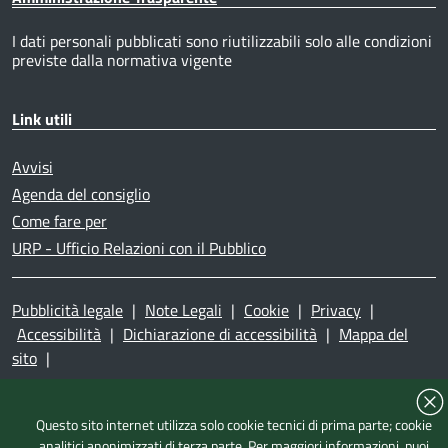
I dati personali pubblicati sono riutilizzabili solo alle condizioni
previste dalla normativa vigente
Link utili
Avvisi
Agenda del consiglio
Come fare per
URP - Ufficio Relazioni con il Pubblico
Pubblicità legale
|
Note Legali
|
Cookie
|
Privacy
|
Accessibilità
|
Dichiarazione di accessibilità
|
Mappa del
sito
|
Questo sito internet utilizza solo cookie tecnici di prima parte; cookie
analitici anonimizzati di terza parte. Per maggiori informazioni, puoi