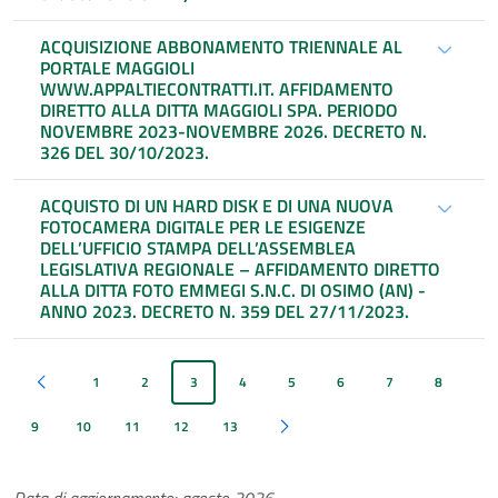
ACQUISIZIONE ABBONAMENTO TRIENNALE AL
PORTALE MAGGIOLI
WWW.APPALTIECONTRATTI.IT. AFFIDAMENTO
DIRETTO ALLA DITTA MAGGIOLI SPA. PERIODO
NOVEMBRE 2023-NOVEMBRE 2026. DECRETO N.
326 DEL 30/10/2023.
ACQUISTO DI UN HARD DISK E DI UNA NUOVA
FOTOCAMERA DIGITALE PER LE ESIGENZE
DELL’UFFICIO STAMPA DELL’ASSEMBLEA
LEGISLATIVA REGIONALE – AFFIDAMENTO DIRETTO
ALLA DITTA FOTO EMMEGI S.N.C. DI OSIMO (AN) -
ANNO 2023. DECRETO N. 359 DEL 27/11/2023.
1
2
3
4
5
6
7
8
Pagina precedente
9
10
11
12
13
Pagina successiva
Data di aggiornamento: agosto 2026