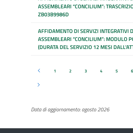
ASSEMBLEARI “CONCILIUM”: TRASCRIZI
ZB03B9986D
AFFIDAMENTO DI SERVIZI INTEGRATIVI 
ASSEMBLEARI “CONCILIUM”: MODULO PO
(DURATA DEL SERVIZIO 12 MESI DALL'AT
1
2
3
4
5
Pagina precedente
Pagina successiva
Data di aggiornamento: agosto 2026