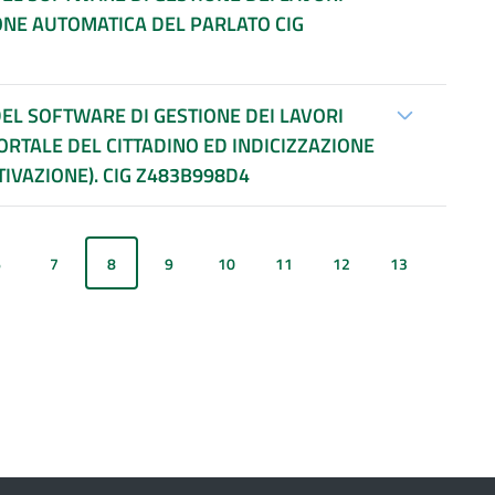
ONE AUTOMATICA DEL PARLATO CIG
DEL SOFTWARE DI GESTIONE DEI LAVORI
RTALE DEL CITTADINO ED INDICIZZAZIONE
TIVAZIONE). CIG Z483B998D4
6
7
8
9
10
11
12
13