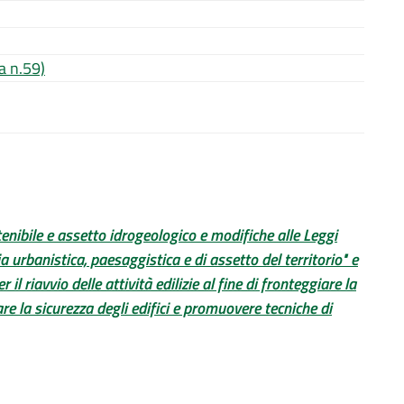
a n.59)
enibile e assetto idrogeologico e modifiche alle Leggi
urbanistica, paesaggistica e di assetto del territorio" e
il riavvio delle attività edilizie al fine di fronteggiare la
re la sicurezza degli edifici e promuovere tecniche di