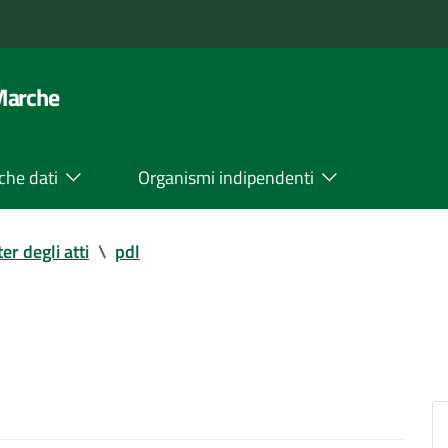
 Marche
che dati
Organismi indipendenti
ter degli atti
\
pdl