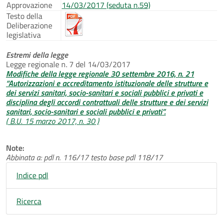
Approvazione
14/03/2017 (seduta n.59)
Testo della
Deliberazione
legislativa
Estremi della legge
Legge regionale n. 7 del 14/03/2017
Modifiche della legge regionale 30 settembre 2016, n. 21
“Autorizzazioni e accreditamento istituzionale delle strutture e
dei servizi sanitari, socio-sanitari e sociali pubblici e privati e
disciplina degli accordi contrattuali delle strutture e dei servizi
sanitari, socio-sanitari e sociali pubblici e privati”.
( B.U. 15 marzo 2017, n. 30 )
Note:
Abbinata a: pdl n. 116/17 testo base pdl 118/17
Indice pdl
Ricerca