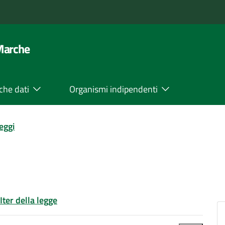
 Marche
che dati
Organismi indipendenti
leggi
Iter della legge