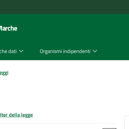
 Marche
che dati
Organismi indipendenti
leggi
Iter della legge