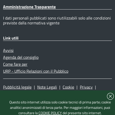
Amministrazione Trasparente
I dati personali pubblicati sono riutilizzabili solo alle condizioni
previste dalla normativa vigente
Link utili
Avvisi
Agenda del consiglio
Come fare per
URP - Ufficio Relazioni con il Pubblico
Pubblicità legale
|
Note Legali
|
Cookie
|
Privacy
|
Accessibilità
|
Dichiarazione di accessibilità
|
Mappa del
sito
|
Questo sito internet utilizza solo cookie tecnici di prima parte; cookie
analitici anonimizzati di terza parte. Per maggiori informazioni, puoi
consultare la
COOKIE POLICY
del presente sito internet.