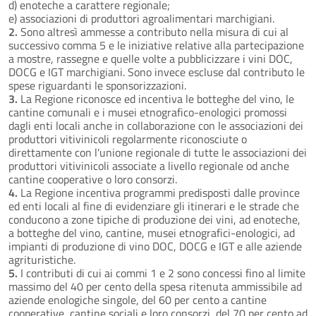
d) enoteche a carattere regionale;
e) associazioni di produttori agroalimentari marchigiani.
2.
Sono altresì ammesse a contributo nella misura di cui al
successivo comma 5 e le iniziative relative alla partecipazione
a mostre, rassegne e quelle volte a pubblicizzare i vini DOC,
DOCG e IGT marchigiani. Sono invece escluse dal contributo le
spese riguardanti le sponsorizzazioni.
3.
La Regione riconosce ed incentiva le botteghe del vino, le
cantine comunali e i musei etnografico-enologici promossi
dagli enti locali anche in collaborazione con le associazioni dei
produttori vitivinicoli regolarmente riconosciute o
direttamente con l'unione regionale di tutte le associazioni dei
produttori vitivinicoli associate a livello regionale od anche
cantine cooperative o loro consorzi.
4.
La Regione incentiva programmi predisposti dalle province
ed enti locali al fine di evidenziare gli itinerari e le strade che
conducono a zone tipiche di produzione dei vini, ad enoteche,
a botteghe del vino, cantine, musei etnografici-enologici, ad
impianti di produzione di vino DOC, DOCG e IGT e alle aziende
agrituristiche.
5.
I contributi di cui ai commi 1 e 2 sono concessi fino al limite
massimo del 40 per cento della spesa ritenuta ammissibile ad
aziende enologiche singole, del 60 per cento a cantine
cooperative, cantine sociali e loro consorzi, del 70 per cento ad