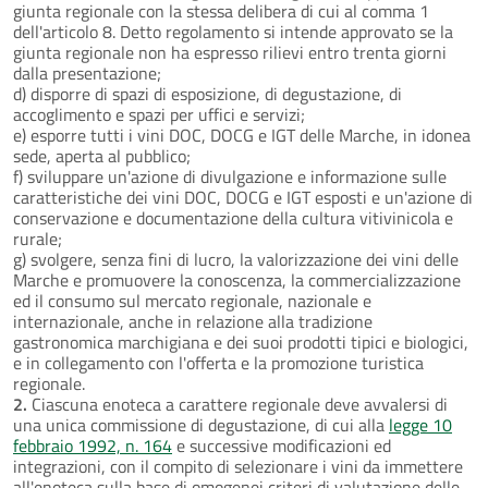
giunta regionale con la stessa delibera di cui al comma 1
dell'articolo 8. Detto regolamento si intende approvato se la
giunta regionale non ha espresso rilievi entro trenta giorni
dalla presentazione;
d) disporre di spazi di esposizione, di degustazione, di
accoglimento e spazi per uffici e servizi;
e) esporre tutti i vini DOC, DOCG e IGT delle Marche, in idonea
sede, aperta al pubblico;
f) sviluppare un'azione di divulgazione e informazione sulle
caratteristiche dei vini DOC, DOCG e IGT esposti e un'azione di
conservazione e documentazione della cultura vitivinicola e
rurale;
g) svolgere, senza fini di lucro, la valorizzazione dei vini delle
Marche e promuovere la conoscenza, la commercializzazione
ed il consumo sul mercato regionale, nazionale e
internazionale, anche in relazione alla tradizione
gastronomica marchigiana e dei suoi prodotti tipici e biologici,
e in collegamento con l'offerta e la promozione turistica
regionale.
2.
Ciascuna enoteca a carattere regionale deve avvalersi di
una unica commissione di degustazione, di cui alla
legge 10
febbraio 1992, n. 164
e successive modificazioni ed
integrazioni, con il compito di selezionare i vini da immettere
all'enoteca sulla base di omogenei criteri di valutazione delle