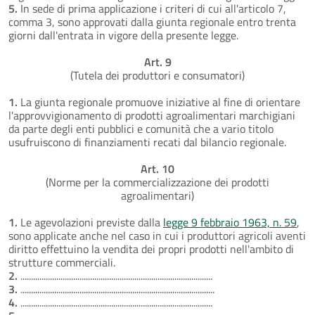
5.
In sede di prima applicazione i criteri di cui all'articolo 7,
comma 3, sono approvati dalla giunta regionale entro trenta
giorni dall'entrata in vigore della presente legge.
Art. 9
(Tutela dei produttori e consumatori)
1.
La giunta regionale promuove iniziative al fine di orientare
l'approvvigionamento di prodotti agroalimentari marchigiani
da parte degli enti pubblici e comunità che a vario titolo
usufruiscono di finanziamenti recati dal bilancio regionale.
Art. 10
(Norme per la commercializzazione dei prodotti
agroalimentari)
1.
Le agevolazioni previste dalla
legge 9 febbraio 1963, n. 59
,
sono applicate anche nel caso in cui i produttori agricoli aventi
diritto effettuino la vendita dei propri prodotti nell'ambito di
strutture commerciali.
2.
...........................................................................................
3.
............................................................................................
4.
...........................................................................................