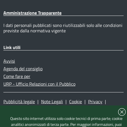
Amministrazione Trasparente
I dati personali pubblicati sono riutilizzabili solo alle condizioni
previste dalla normativa vigente
Link utili
Avvisi
Agenda del consiglio
Come fare per
URP - Ufficio Relazioni con il Pubblico
Pubblicità legale
|
Note Legali
|
Cookie
|
Privacy
|
Accessibilità
|
Dichiarazione di accessibilità
|
Mappa del
sito
|
Questo sito internet utilizza solo cookie tecnici di prima parte; cookie
analitici anonimizzati di terza parte. Per maggiori informazioni, puoi