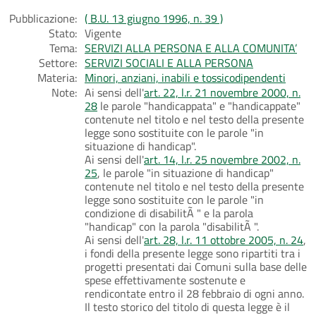
Pubblicazione:
( B.U. 13 giugno 1996, n. 39 )
Stato:
Vigente
Tema:
SERVIZI ALLA PERSONA E ALLA COMUNITA’
Settore:
SERVIZI SOCIALI E ALLA PERSONA
Materia:
Minori, anziani, inabili e tossicodipendenti
Note:
Ai sensi dell'
art. 22, l.r. 21 novembre 2000, n.
28
le parole "handicappata" e "handicappate"
contenute nel titolo e nel testo della presente
legge sono sostituite con le parole "in
situazione di handicap".
Ai sensi dell'
art. 14, l.r. 25 novembre 2002, n.
25
, le parole "in situazione di handicap"
contenute nel titolo e nel testo della presente
legge sono sostituite con le parole "in
condizione di disabilitÃ " e la parola
"handicap" con la parola "disabilitÃ ".
Ai sensi dell'
art. 28, l.r. 11 ottobre 2005, n. 24
,
i fondi della presente legge sono ripartiti tra i
progetti presentati dai Comuni sulla base delle
spese effettivamente sostenute e
rendicontate entro il 28 febbraio di ogni anno.
Il testo storico del titolo di questa legge è il