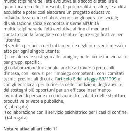
multidisciplinare dell'età evolutiva allo scopo di stabilire e
quantificare i deficit presenti, le potenzialità residue, le abilità
acquisite e poter così elaborare un progetto educativo
individualizzato, in collaborazione con gli operatori sociali;
d) valutazione sociale condotta insieme all'Unità
multidisciplinare dell'età evolutiva al fine di mediare il
contatto con la famiglia e con le altre figure significative per
l'utente;
e) verifica periodica dei trattamenti e degli interventi messi in
atto per ogni singolo utente;
f) consulenza e sostegno alle famiglie, nelle forme individuali o
per gruppi specifici;
g) collaborazione funzionale, anche attraverso protocolli
d'intesa, con i servizi per l'impiego competenti, con i comitati
tecnici provinciali di cui all'
articolo 6 della legge 68/1999
e
con gli enti locali per la ricerca delle condizioni, degli ausili e
dei sostegni più opportuni per un efficace inserimento
lavorativo di persone in condizione di disabilità nelle strutture
produttive private e pubbliche;
h) (abrogata)
i) collaborazione con il servizio psichiatrico per i casi di confine.
l) (Abrogata)
Nota relativa all'articolo 11