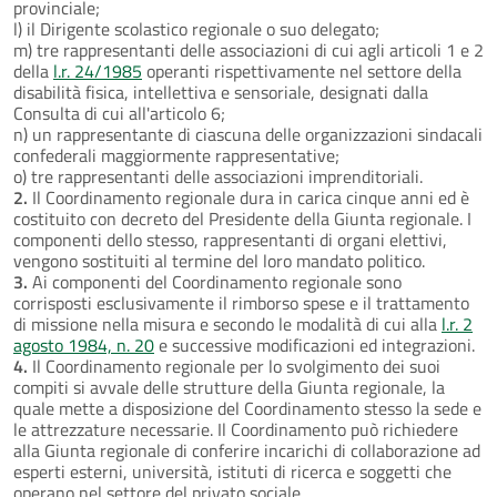
provinciale;
l) il Dirigente scolastico regionale o suo delegato;
m) tre rappresentanti delle associazioni di cui agli articoli 1 e 2
della
l.r. 24/1985
operanti rispettivamente nel settore della
disabilità fisica, intellettiva e sensoriale, designati dalla
Consulta di cui all'articolo 6;
n) un rappresentante di ciascuna delle organizzazioni sindacali
confederali maggiormente rappresentative;
o) tre rappresentanti delle associazioni imprenditoriali.
2.
Il Coordinamento regionale dura in carica cinque anni ed è
costituito con decreto del Presidente della Giunta regionale. I
componenti dello stesso, rappresentanti di organi elettivi,
vengono sostituiti al termine del loro mandato politico.
3.
Ai componenti del Coordinamento regionale sono
corrisposti esclusivamente il rimborso spese e il trattamento
di missione nella misura e secondo le modalità di cui alla
l.r. 2
agosto 1984, n. 20
e successive modificazioni ed integrazioni.
4.
Il Coordinamento regionale per lo svolgimento dei suoi
compiti si avvale delle strutture della Giunta regionale, la
quale mette a disposizione del Coordinamento stesso la sede e
le attrezzature necessarie. Il Coordinamento può richiedere
alla Giunta regionale di conferire incarichi di collaborazione ad
esperti esterni, università, istituti di ricerca e soggetti che
operano nel settore del privato sociale.