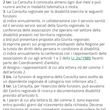
2 ter.
La Consulta è convocata almeno ogni due mesi e può
riunirsi anche in modalità telematica o mista.
3.
La Consulta regionale per la disabilità esercita le seguenti
funzioni:
a) indice annualmente, in collaborazione con il servizio sanità
ed il servizio servizi sociali della Giunta regionale, la
conferenza delle associazioni che operano nel settore della
disabilità presenti nel territorio regionale;
a bis) può presentare proposte alla Giunta regionale;
b) esprime pareri sui programmi predisposti dalla Regione per
la tutela dei diritti della persona in condizione di disabilità;
c) indice annualmente la conferenza con i rappresentanti delle
associazioni di cui agli articoli 1 e 2 della
l.r. 24/1985
facenti
parte dei Coordinamenti d'ambito;
d) designa i rappresentanti di cui alla lettera m) del comma 1
dell'articolo 2.
3 bis.
Le funzioni di segreteria della Consulta sono svolte da
un dipendente regionale di categoria non inferiore alla C.
3 ter.
La Consulta, per l'esercizio delle funzioni, può avvalersi
del Centro regionale di ricerca e documentazione disabilità
previsto all'articolo 5.
4.
I pareri di cui alla lettera b), del comma 3, sono espressi
entro quindici giorni dal ricevimento della richiesta. Decorso
tale termine gli organi competenti possono prescindere da tali