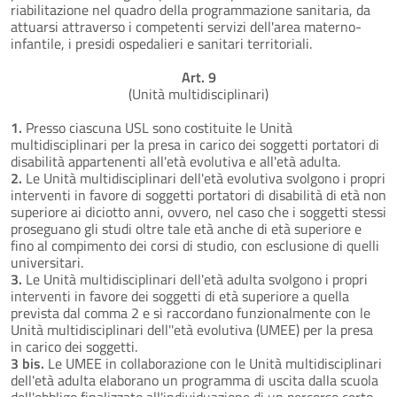
riabilitazione nel quadro della programmazione sanitaria, da
attuarsi attraverso i competenti servizi dell'area materno-
infantile, i presidi ospedalieri e sanitari territoriali.
Art. 9
(Unità multidisciplinari)
1.
Presso ciascuna USL sono costituite le Unità
multidisciplinari per la presa in carico dei soggetti portatori di
disabilità appartenenti all'età evolutiva e all'età adulta.
2.
Le Unità multidisciplinari dell'età evolutiva svolgono i propri
interventi in favore di soggetti portatori di disabilità di età non
superiore ai diciotto anni, ovvero, nel caso che i soggetti stessi
proseguano gli studi oltre tale età anche di età superiore e
fino al compimento dei corsi di studio, con esclusione di quelli
universitari.
3.
Le Unità multidisciplinari dell'età adulta svolgono i propri
interventi in favore dei soggetti di età superiore a quella
prevista dal comma 2 e si raccordano funzionalmente con le
Unità multidisciplinari dell''età evolutiva (UMEE) per la presa
in carico dei soggetti.
3 bis.
Le UMEE in collaborazione con le Unità multidisciplinari
dell'età adulta elaborano un programma di uscita dalla scuola
dell'obbligo finalizzato all'individuazione di un percorso certo