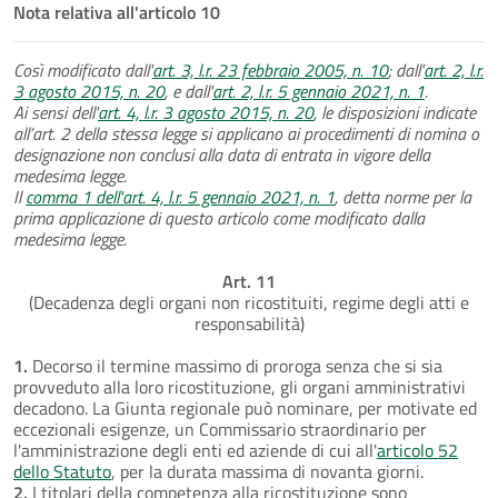
Nota relativa all'articolo 10
Così modificato dall'
art. 3, l.r. 23 febbraio 2005, n. 10
; dall'
art. 2, l.r.
3 agosto 2015, n. 20
, e dall'
art. 2, l.r. 5 gennaio 2021, n. 1
.
Ai sensi dell'
art. 4, l.r. 3 agosto 2015, n. 20
, le disposizioni indicate
all’art. 2 della stessa legge si applicano ai procedimenti di nomina o
designazione non conclusi alla data di entrata in vigore della
medesima legge.
Il
comma 1 dell'art. 4, l.r. 5 gennaio 2021, n. 1
, detta norme per la
prima applicazione di questo articolo come modificato dalla
medesima legge.
Art. 11
(Decadenza degli organi non ricostituiti, regime degli atti e
responsabilità)
1.
Decorso il termine massimo di proroga senza che si sia
provveduto alla loro ricostituzione, gli organi amministrativi
decadono. La Giunta regionale può nominare, per motivate ed
eccezionali esigenze, un Commissario straordinario per
l'amministrazione degli enti ed aziende di cui all'
articolo 52
dello Statuto
, per la durata massima di novanta giorni.
2.
I titolari della competenza alla ricostituzione sono