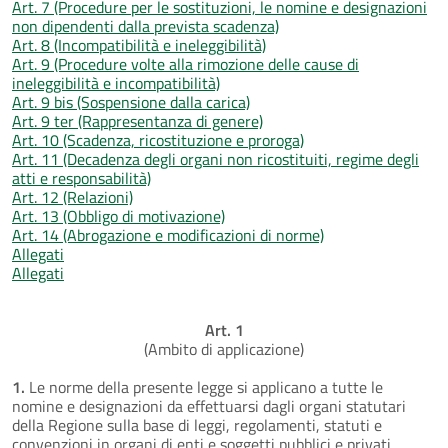
Art. 7 (Procedure per le sostituzioni, le nomine e designazioni
non dipendenti dalla prevista scadenza)
Art. 8 (Incompatibilità e ineleggibilità)
Art. 9 (Procedure volte alla rimozione delle cause di
ineleggibilità e incompatibilità)
Art. 9 bis (Sospensione dalla carica)
Art. 9 ter (Rappresentanza di genere)
Art. 10 (Scadenza, ricostituzione e proroga)
Art. 11 (Decadenza degli organi non ricostituiti, regime degli
atti e responsabilità)
Art. 12 (Relazioni)
Art. 13 (Obbligo di motivazione)
Art. 14 (Abrogazione e modificazioni di norme)
Allegati
Allegati
Art. 1
(Ambito di applicazione)
1.
Le norme della presente legge si applicano a tutte le
nomine e designazioni da effettuarsi dagli organi statutari
della Regione sulla base di leggi, regolamenti, statuti e
convenzioni in organi di enti e soggetti pubblici e privati