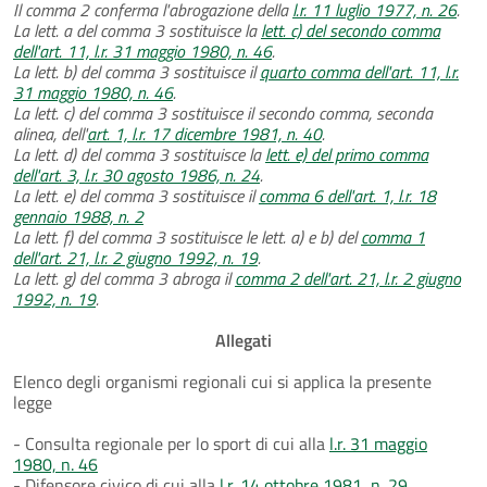
Il comma 2 conferma l'abrogazione della
l.r. 11 luglio 1977, n. 26
.
La lett. a del comma 3 sostituisce la
lett. c) del secondo comma
dell'art. 11, l.r. 31 maggio 1980, n. 46
.
La lett. b) del comma 3 sostituisce il
quarto comma dell'art. 11, l.r.
31 maggio 1980, n. 46
.
La lett. c) del comma 3 sostituisce il secondo comma, seconda
alinea, dell'
art. 1, l.r. 17 dicembre 1981, n. 40
.
La lett. d) del comma 3 sostituisce la
lett. e) del primo comma
dell'art. 3, l.r. 30 agosto 1986, n. 24
.
La lett. e) del comma 3 sostituisce il
comma 6 dell'art. 1, l.r. 18
gennaio 1988, n. 2
La lett. f) del comma 3 sostituisce le lett. a) e b) del
comma 1
dell'art. 21, l.r. 2 giugno 1992, n. 19
.
La lett. g) del comma 3 abroga il
comma 2 dell'art. 21, l.r. 2 giugno
1992, n. 19
.
Allegati
Elenco degli organismi regionali cui si applica la presente
legge
- Consulta regionale per lo sport di cui alla
l.r. 31 maggio
1980, n. 46
- Difensore civico di cui alla
l.r. 14 ottobre 1981, n. 29