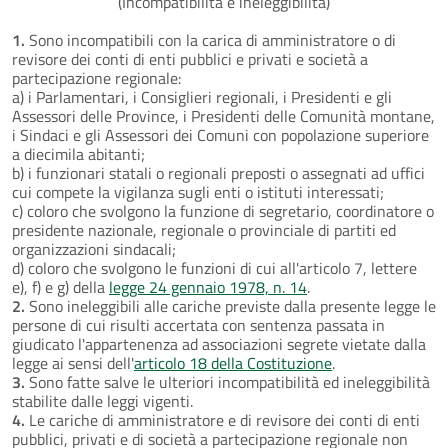
(Incompatibilità e ineleggibilità)
1.
Sono incompatibili con la carica di amministratore o di
revisore dei conti di enti pubblici e privati e società a
partecipazione regionale:
a) i Parlamentari, i Consiglieri regionali, i Presidenti e gli
Assessori delle Province, i Presidenti delle Comunità montane,
i Sindaci e gli Assessori dei Comuni con popolazione superiore
a diecimila abitanti;
b) i funzionari statali o regionali preposti o assegnati ad uffici
cui compete la vigilanza sugli enti o istituti interessati;
c) coloro che svolgono la funzione di segretario, coordinatore o
presidente nazionale, regionale o provinciale di partiti ed
organizzazioni sindacali;
d) coloro che svolgono le funzioni di cui all'articolo 7, lettere
e), f) e g) della
legge 24 gennaio 1978, n. 14
.
2.
Sono ineleggibili alle cariche previste dalla presente legge le
persone di cui risulti accertata con sentenza passata in
giudicato l'appartenenza ad associazioni segrete vietate dalla
legge ai sensi dell'
articolo 18 della Costituzione
.
3.
Sono fatte salve le ulteriori incompatibilità ed ineleggibilità
stabilite dalle leggi vigenti.
4.
Le cariche di amministratore e di revisore dei conti di enti
pubblici, privati e di società a partecipazione regionale non