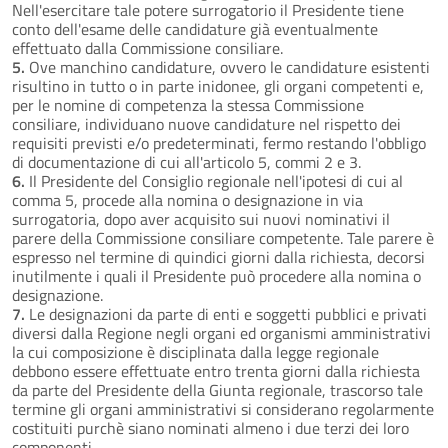
Nell'esercitare tale potere surrogatorio il Presidente tiene
conto dell'esame delle candidature già eventualmente
effettuato dalla Commissione consiliare.
5.
Ove manchino candidature, ovvero le candidature esistenti
risultino in tutto o in parte inidonee, gli organi competenti e,
per le nomine di competenza la stessa Commissione
consiliare, individuano nuove candidature nel rispetto dei
requisiti previsti e/o predeterminati, fermo restando l'obbligo
di documentazione di cui all'articolo 5, commi 2 e 3.
6.
Il Presidente del Consiglio regionale nell'ipotesi di cui al
comma 5, procede alla nomina o designazione in via
surrogatoria, dopo aver acquisito sui nuovi nominativi il
parere della Commissione consiliare competente. Tale parere è
espresso nel termine di quindici giorni dalla richiesta, decorsi
inutilmente i quali il Presidente può procedere alla nomina o
designazione.
7.
Le designazioni da parte di enti e soggetti pubblici e privati
diversi dalla Regione negli organi ed organismi amministrativi
la cui composizione è disciplinata dalla legge regionale
debbono essere effettuate entro trenta giorni dalla richiesta
da parte del Presidente della Giunta regionale, trascorso tale
termine gli organi amministrativi si considerano regolarmente
costituiti purchè siano nominati almeno i due terzi dei loro
componenti.