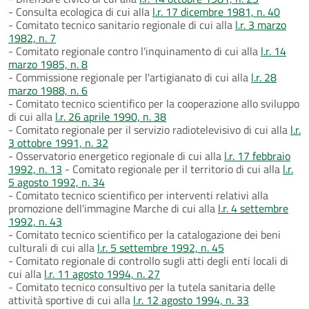
- Consulta ecologica di cui alla
l.r. 17 dicembre 1981, n. 40
- Comitato tecnico sanitario regionale di cui alla
l.r. 3 marzo
1982, n. 7
- Comitato regionale contro l'inquinamento di cui alla
l.r. 14
marzo 1985, n. 8
- Commissione regionale per l'artigianato di cui alla
l.r. 28
marzo 1988, n. 6
- Comitato tecnico scientifico per la cooperazione allo sviluppo
di cui alla
l.r. 26 aprile 1990, n. 38
- Comitato regionale per il servizio radiotelevisivo di cui alla
l.r.
3 ottobre 1991, n. 32
- Osservatorio energetico regionale di cui alla
l.r. 17 febbraio
1992, n. 13
- Comitato regionale per il territorio di cui alla
l.r.
5 agosto 1992, n. 34
- Comitato tecnico scientifico per interventi relativi alla
promozione dell'immagine Marche di cui alla
l.r. 4 settembre
1992, n. 43
- Comitato tecnico scientifico per la catalogazione dei beni
culturali di cui alla
l.r. 5 settembre 1992, n. 45
- Comitato regionale di controllo sugli atti degli enti locali di
cui alla
l.r. 11 agosto 1994, n. 27
- Comitato tecnico consultivo per la tutela sanitaria delle
attività sportive di cui alla
l.r. 12 agosto 1994, n. 33