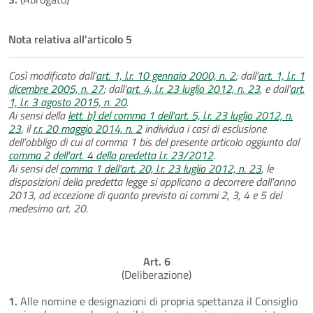
Nota relativa all'articolo 5
Così modificato dall'
art. 1, l.r. 10 gennaio 2000, n. 2
; dall'
art. 1, l.r. 1
dicembre 2005, n. 27
; dall'
art. 4, l.r. 23 luglio 2012, n. 23
, e dall'
art.
1, l.r. 3 agosto 2015, n. 20
.
Ai sensi della
lett. b) del comma 1 dell'art. 5, l.r. 23 luglio 2012, n.
23
, il
r.r. 20 maggio 2014, n. 2
individua i casi di esclusione
dell’obbligo di cui al comma 1 bis del presente articolo aggiunto dal
comma 2 dell'art. 4 della predetta l.r. 23/2012
.
Ai sensi del
comma 1 dell'art. 20, l.r. 23 luglio 2012, n. 23
, le
disposizioni della predetta legge si applicano a decorrere dall’anno
2013, ad eccezione di quanto previsto ai commi 2, 3, 4 e 5 del
medesimo art. 20.
Art. 6
(Deliberazione)
1.
Alle nomine e designazioni di propria spettanza il Consiglio