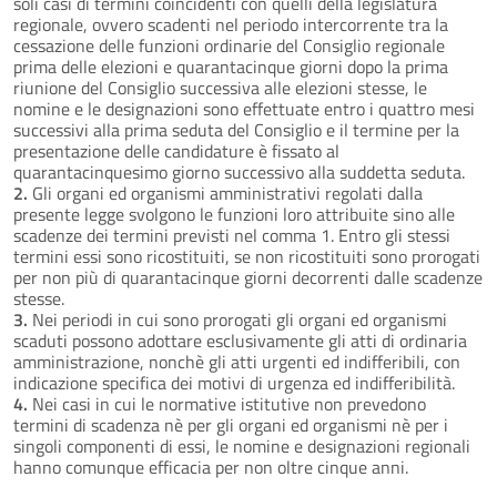
soli casi di termini coincidenti con quelli della legislatura
regionale, ovvero scadenti nel periodo intercorrente tra la
cessazione delle funzioni ordinarie del Consiglio regionale
prima delle elezioni e quarantacinque giorni dopo la prima
riunione del Consiglio successiva alle elezioni stesse, le
nomine e le designazioni sono effettuate entro i quattro mesi
successivi alla prima seduta del Consiglio e il termine per la
presentazione delle candidature è fissato al
quarantacinquesimo giorno successivo alla suddetta seduta.
2.
Gli organi ed organismi amministrativi regolati dalla
presente legge svolgono le funzioni loro attribuite sino alle
scadenze dei termini previsti nel comma 1. Entro gli stessi
termini essi sono ricostituiti, se non ricostituiti sono prorogati
per non più di quarantacinque giorni decorrenti dalle scadenze
stesse.
3.
Nei periodi in cui sono prorogati gli organi ed organismi
scaduti possono adottare esclusivamente gli atti di ordinaria
amministrazione, nonchè gli atti urgenti ed indifferibili, con
indicazione specifica dei motivi di urgenza ed indifferibilità.
4.
Nei casi in cui le normative istitutive non prevedono
termini di scadenza nè per gli organi ed organismi nè per i
singoli componenti di essi, le nomine e designazioni regionali
hanno comunque efficacia per non oltre cinque anni.