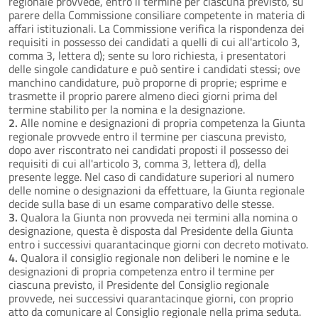
regionale provvede, entro il termine per ciascuna previsto, su
parere della Commissione consiliare competente in materia di
affari istituzionali. La Commissione verifica la rispondenza dei
requisiti in possesso dei candidati a quelli di cui all'articolo 3,
comma 3, lettera d); sente su loro richiesta, i presentatori
delle singole candidature e può sentire i candidati stessi; ove
manchino candidature, può proporne di proprie; esprime e
trasmette il proprio parere almeno dieci giorni prima del
termine stabilito per la nomina e la designazione.
2.
Alle nomine e designazioni di propria competenza la Giunta
regionale provvede entro il termine per ciascuna previsto,
dopo aver riscontrato nei candidati proposti il possesso dei
requisiti di cui all'articolo 3, comma 3, lettera d), della
presente legge. Nel caso di candidature superiori al numero
delle nomine o designazioni da effettuare, la Giunta regionale
decide sulla base di un esame comparativo delle stesse.
3.
Qualora la Giunta non provveda nei termini alla nomina o
designazione, questa è disposta dal Presidente della Giunta
entro i successivi quarantacinque giorni con decreto motivato.
4.
Qualora il consiglio regionale non deliberi le nomine e le
designazioni di propria competenza entro il termine per
ciascuna previsto, il Presidente del Consiglio regionale
provvede, nei successivi quarantacinque giorni, con proprio
atto da comunicare al Consiglio regionale nella prima seduta.