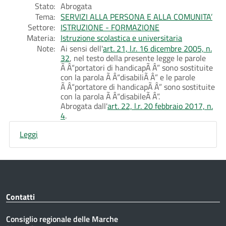
Stato:
Abrogata
Tema:
SERVIZI ALLA PERSONA E ALLA COMUNITA’
Settore:
ISTRUZIONE - FORMAZIONE
Materia:
Istruzione scolastica e universitaria
Note:
Ai sensi dell'
art. 21, l.r. 16 dicembre 2005, n.
32
, nel testo della presente legge le parole
Ã‚Â“portatori di handicapÃ‚Â” sono sostituite
con la parola Ã‚Â“disabiliÃ‚Â” e le parole
Ã‚Â“portatore di handicapÃ‚Â” sono sostituite
con la parola Ã‚Â“disabileÃ‚Â”.
Abrogata dall'
art. 22, l.r. 20 febbraio 2017, n.
4
.
Leggi
Contatti
Consiglio regionale delle Marche