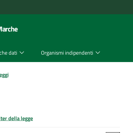
 Marche
che dati
Organismi indipendenti
leggi
Iter della legge