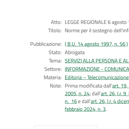
Atto:
LEGGE REGIONALE 6 agosto 1
Titolo:
Norme per il sostegno dell'inf
Pubblicazione:
( B.U. 14 agosto 1997, n. 56 )
Stato:
Abrogata
Tema:
SERVIZI ALLA PERSONA E A
Settore:
INFORMAZIONE - COMUNIC
Materia:
Editoria – Telecomunicazione
Note:
Prima modificata dall'
art. 19,
2005, n. 24
; dall’
art. 26, l.r. 
n. 16
e dall’
art. 26, l.r. 4 dic
febbraio 2024, n. 3
.